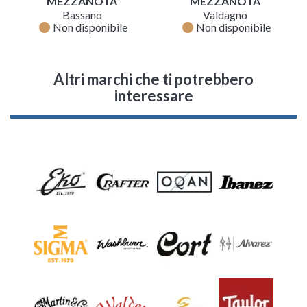
MEZZANOTA
MEZZANOTA
Bassano
Valdagno
fiber_manual_record
fiber_manual_record
Non disponibile
Non disponibile
Altri marchi che ti potrebbero
interessare