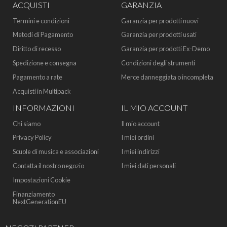
ACQUISTI
GARANZIA
Termini e condizioni
Garanzia per prodotti nuovi
Metodi di Pagamento
Garanzia per prodotti usati
Diritto di recesso
Garanzia per prodotti Ex-Demo
Spedizione e consegna
Condizioni degli strumenti
Pagamento a rate
Merce danneggiata o incompleta
Acquisti in Multipack
INFORMAZIONI
IL MIO ACCOUNT
Chi siamo
Il mio account
Privacy Policy
I miei ordini
Scuole di musica e associazioni
I miei indirizzi
Contatta il nostro negozio
I miei dati personali
Impostazioni Cookie
Finanziamento
NextGenerationEU