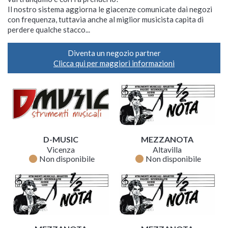
Il nostro sistema aggiorna le giacenze comunicate dai negozi
con frequenza, tuttavia anche al miglior musicista capita di
perdere qualche stacco...
Diventa un negozio partner
Clicca qui per maggiori informazioni
D-MUSIC
MEZZANOTA
Vicenza
Altavilla
fiber_manual_record
fiber_manual_record
Non disponibile
Non disponibile