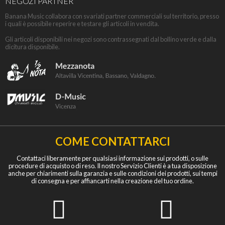
NEGOZI PARTNER
Banana Music collabora con svariati partner commerciali sul territorio, presso
i quali è possibile reperire e testare gli articoli in vendita.
Gli articoli disponibili nei negozi sono contrassegnati dal bollino verde e dalla
dicitura disponibile.
COME CONTATTARCI
Contattaci liberamente per qualsiasi informazione sui prodotti, o sulle
procedure di acquisto o di reso. Il nostro Servizio Clienti è a tua disposizione
anche per chiarimenti sulla garanzia e sulle condizioni dei prodotti, sui tempi
di consegna e per affiancarti nella creazione del tuo ordine.