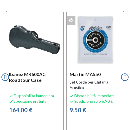
whatshot
w
MULTIPACK
MULTIPACK
Ibanez MR600AC
Martin MA550
Roadtour Case
Set Corde per Chitarra
Acustica
Disponibilità immediata
Disponibilità immediata


Spedizione gratuita
Spedizione solo 6,90 €


164,00 €
9,50 €