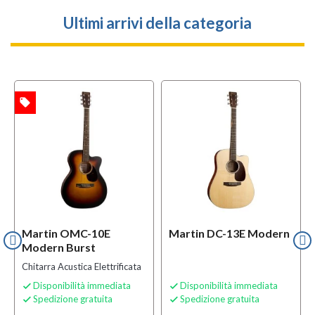
Ultimi arrivi della categoria
local_offer
l
TA
OFFERTA
i
B-STOCK
Martin OMC-10E
Martin DC-13E Modern
Modern Burst
Chitarra Acustica Elettrificata
Disponibilità immediata
Disponibilità immediata


Spedizione gratuita
Spedizione gratuita

