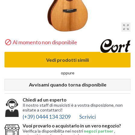
zoom_out_map

Al momento non disponibile
Vedi prodotti simili
oppure
Avvisami quando torna disponibile
Chiedi ad un esperto
Il nostro staff di musicisti è a vostra disposizione, non
esitate a contattarci!
(+39) 0444 134 3209
Scrivici
Vuoi provarlo o acquistarlo in un vero negozio?
Verifica la disponibilita nei nostri
negozi partner
,