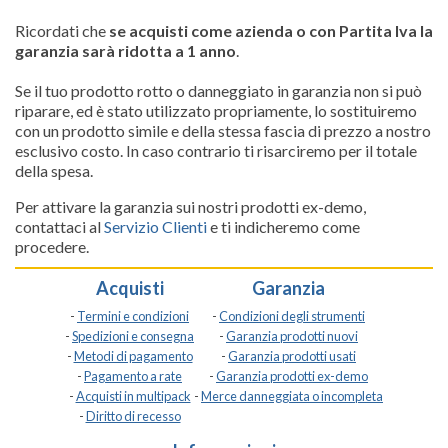
Ricordati che
se acquisti come azienda o con Partita Iva la
garanzia sarà ridotta a 1 anno
.
Se il tuo prodotto rotto o danneggiato in garanzia non si può
riparare, ed è stato utilizzato propriamente, lo sostituiremo
con un prodotto simile e della stessa fascia di prezzo a nostro
esclusivo costo. In caso contrario ti risarciremo per il totale
della spesa.
Per attivare la garanzia sui nostri prodotti ex-demo,
contattaci al
Servizio Clienti
e ti indicheremo come
procedere.
Acquisti
Garanzia
-
Termini e condizioni
-
Condizioni degli strumenti
-
Spedizioni e consegna
-
Garanzia prodotti nuovi
-
Metodi di pagamento
-
Garanzia prodotti usati
-
Pagamento a rate
-
Garanzia prodotti ex-demo
-
Acquisti in multipack
-
Merce danneggiata o incompleta
-
Diritto di recesso