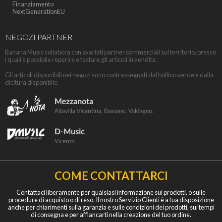
Finanziamento
NextGenerationEU
NEGOZI PARTNER
Banana Music collabora con svariati partner commerciali sul territorio, presso
i quali è possibile reperire e testare gli articoli in vendita.
Gli articoli disponibili nei negozi sono contrassegnati dal bollino verde e dalla
dicitura disponibile.
COME CONTATTARCI
Contattaci liberamente per qualsiasi informazione sui prodotti, o sulle
procedure di acquisto o di reso. Il nostro Servizio Clienti è a tua disposizione
anche per chiarimenti sulla garanzia e sulle condizioni dei prodotti, sui tempi
di consegna e per affiancarti nella creazione del tuo ordine.