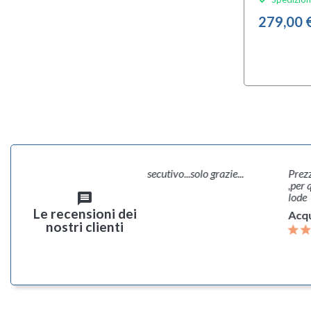
279,00 
erzo acquisto, terzo bingo consecutivo...solo grazie...
Prezzo ot
,per quan
cquirente verificato
lode
message
Le recensioni dei
Acquire
nostri clienti