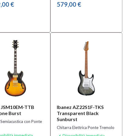
,00 €
579,00 €
z JSM10EM-TTB
Ibanez AZ22S1F-TKS
one Burst
Transparent Black
Sunburst
 Semiacustica con Ponte
Chitarra Elettrica Ponte Tremolo
nibilità immediata
Disponibilità immediata
