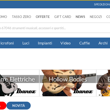
SPEDIZIONI
OMO
TASSO ZERO
OFFERTE
GIFT CARD
NEWS
NEGOZI
C
icrofoni
Luci
Impianti
Video
Cuffie
Archi
A
NOVITÀ