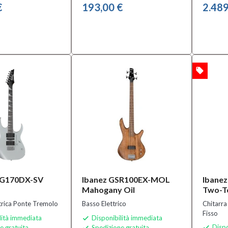
€
193,00 €
2.489
local_offer
OFFERTA
RG170DX-SV
Ibanez GSR100EX-MOL
Ibane
Mahogany Oil
Two-T
ttrica Ponte Tremolo
Basso Elettrico
Chitarra
Fisso
lità immediata
Disponibilità immediata

Dispo
e gratuita
Spedizione gratuita

