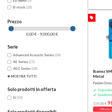
Ex-demo
(3)
B-stock
(28)
local_offer
OFFERTA
Prezzo
0,00 € - 9.000,00 €
Serie
Advanced Acoustic Series
(34)
AE Series
(21)
AEG Series
(28)
Ibanez SM
Metal
MOSTRA TUTTI
Pedale Disto
Solo prodotti In offerta
Disponibi

Spedizion

Si
(50)
9
119,00 €
Offerta v
Solo prodotti disponibili