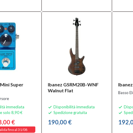
Mini Super
Ibanez GSRM20B-WNF
Ibanez
Walnut Flat
Basso El
rsore
lità immediata
Disponibilità immediata
Dispo


e solo 8,90 €
Spedizione gratuita
Spedi


8,00 €
190,00 €
192,0
alida fino al 31/08