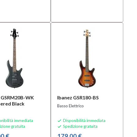
z GSRM20B-WK
Ibanez GSR180-BS
ered Black
Basso Elettrico
nibilità immediata
Disponibilità immediata

zione gratuita
Spedizione gratuita

0 €
179,00 €