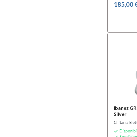
185,00 
Ibanez G
Silver
Chitarra Ele
Disponibi

Spedizion
