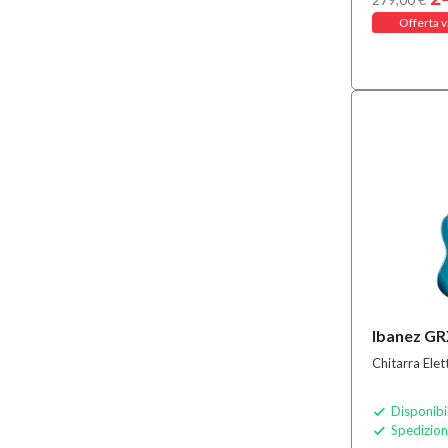
Offerta v
Ibanez G
Chitarra Ele
Disponibi

Spedizion
