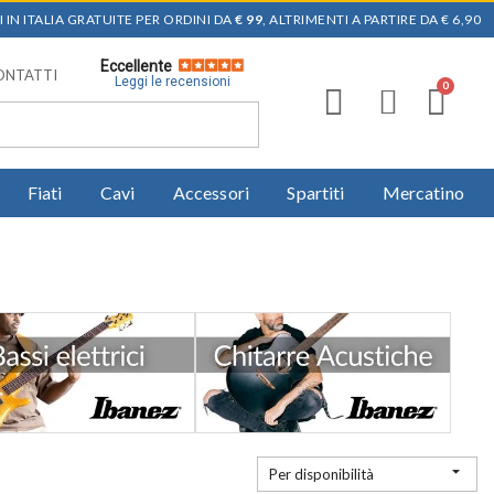
 IN ITALIA GRATUITE PER ORDINI DA
€ 99
, ALTRIMENTI A PARTIRE DA € 6,90
Eccellente
ONTATTI
Leggi le recensioni
Fiati
Cavi
Accessori
Spartiti
Mercatino

Per disponibilità