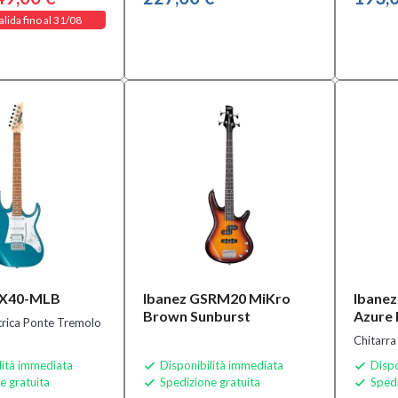
alida fino al 31/08
RX40-MLB
Ibanez GSRM20 MiKro
Ibane
Brown Sunburst
Azure 
ttrica Ponte Tremolo
Chitarra
lità immediata
Disponibilità immediata
Dispo


e gratuita
Spedizione gratuita
Spedi

