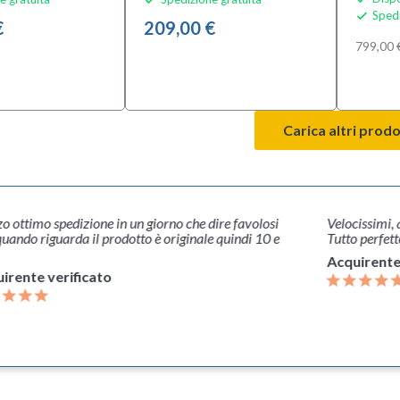
Spedi

€
209,00 €
799,00 
Carica altri prodo
timo spedizione in un giorno che dire favolosi
Velocissimi, arti
do riguarda il prodotto è originale quindi 10 e
Tutto perfetto, ot
Acquirente ver
nte verificato