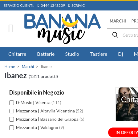
SERVIZIO CLIENTI:
0444 1343209
SCRIVICI
MARCHI
PR
Chitarre
Batterie
Studio
Tastiere
Dj
M
Home
Marchi
Ibanez
Ibanez
(1311 prodotti)
Disponibile in Negozio
D-Music | Vicenza
(111)
Mezzanota | Altavilla Vicentina
(52)
Mezzanota | Bassano del Grappa
(5)
Mezzanota | Valdagno
(9)
IN OFFERT