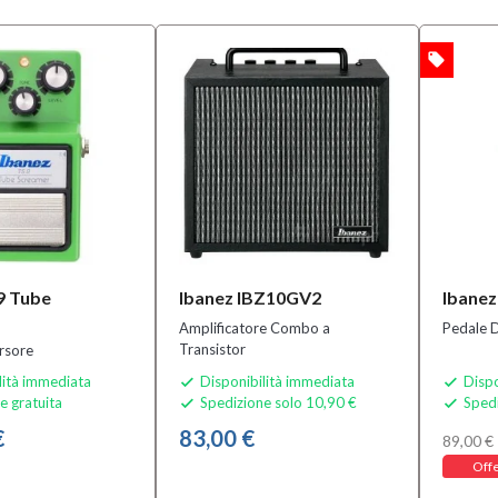
local_offer
OFFERTA
9 Tube
Ibanez IBZ10GV2
Ibanez
Amplificatore Combo a
Pedale D
Transistor
rsore
lità immediata
Disponibilità immediata
Dispo


e gratuita
Spedizione solo 10,90 €
Spedi


€
83,00 €
89,00 €
Offe