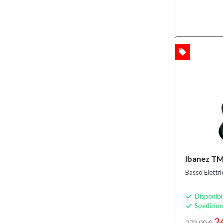
local_offer
OFFERTA
Ibanez T
Basso Elettri
Disponibi

Spedizion

2
279,00 €