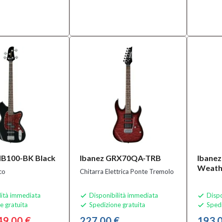
MB100-BK Black
Ibanez GRX70QA-TRB
Ibane
Weath
co
Chitarra Elettrica Ponte Tremolo
lità immediata
Disponibilità immediata
Dispo


e gratuita
Spedizione gratuita
Spedi


49,00 €
227,00 €
193,0