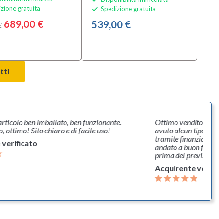
zione gratuita
Spedizione gratuita

689,00 €
539,00 €
€
tti
colo ben imballato, ben funzionante.
Ottimo venditore, esperto
timo! Sito chiaro e di facile uso!
avuto alcun tipo di prob
tramite finanziamento e n
ificato
andato a buon fine, lo con
prima del previsto in un 
Acquirente verificato