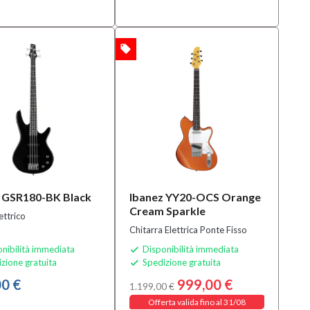
local_offer
OFFERTA
 GSR180-BK Black
Ibanez YY20-OCS Orange
Cream Sparkle
ettrico
Chitarra Elettrica Ponte Fisso
nibilità immediata
Disponibilità immediata

zione gratuita
Spedizione gratuita

0 €
999,00 €
1.199,00 €
Offerta valida fino al 31/08