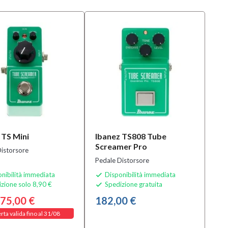
 TS Mini
Ibanez TS808 Tube
Screamer Pro
istorsore
Pedale Distorsore
nibilità immediata
Disponibilità immediata

zione solo 8,90 €
Spedizione gratuita

75,00 €
182,00 €
rta valida fino al 31/08