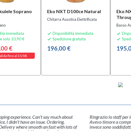
kulele Soprano
Eko NXT D100ce Natural
Eko N
Throug
Chitarra Acustica Elettrificata
rano
Basso A
lità immediata
Disponibilità immediata
Dispo


e solo 10,90 €
Spedizione gratuita
Spedi


,00 €
196,00 €
195,0
alida fino al 31/08
pping experience. Can’t say much about
Ringrazio lo staff per 
e, I didn’t have an issue. Ordering,
Avevo timore a compra
livery where smooth an fast with lots of
invece sono soddisfat