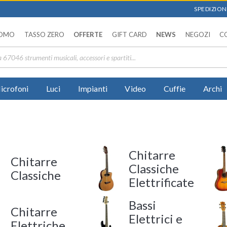
SPEDIZIONI
OMO
TASSO ZERO
OFFERTE
GIFT CARD
NEWS
NEGOZI
C
icrofoni
Luci
Impianti
Video
Cuffie
Archi
Chitarre
Chitarre
Classiche
Classiche
Elettrificate
Bassi
Chitarre
Elettrici e
Elettriche