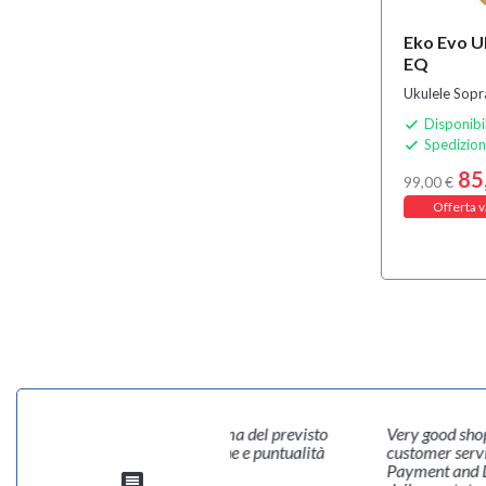
Eko Evo U
EQ
Ukulele Sop
Disponibi

Spedizion

85
99,00 €
Offerta v
perfetto ordine arrivato anche prima del previsto
Very good sho
ioni perfette grazie della precisione e puntualità
customer servic
Payment and De
rente verificato
message