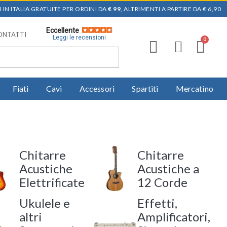
 IN ITALIA GRATUITE PER ORDINI DA
€ 99
, ALTRIMENTI A PARTIRE DA € 6,90
Eccellente
ONTATTI
Leggi le recensioni
Fiati
Cavi
Accessori
Spartiti
Mercatino
Chitarre
Chitarre
Acustiche
Acustiche a
Elettrificate
12 Corde
Ukulele e
Effetti,
altri
Amplificatori,