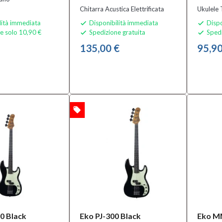
Chitarra Acustica Elettrificata
Ukulele
lità immediata
Disponibilità immediata
Dispo


e solo 10,90 €
Spedizione gratuita
Spedi


135,00 €
95,90
local_offer
OFFERTA
0 Black
Eko PJ-300 Black
Eko M