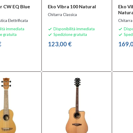
r CW EQ Blue
Eko Vibra 100 Natural
Eko V
Natura
Chitarra Classica
tica Elettrificata
Chitarra 
lità immediata
Disponibilità immediata
Dispo


e gratuita
Spedizione gratuita
Spedi


€
123,00 €
169,0