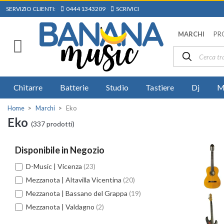
SERVIZIO CLIENTI:
0444 1343209
SCRIVICI
MARCHI
PR
Chitarre
Batterie
Studio
Tastiere
Dj
M
Home
Marchi
Eko
Eko
(337 prodotti)
Disponibile in Negozio
D-Music | Vicenza
(23)
Mezzanota | Altavilla Vicentina
(20)
Mezzanota | Bassano del Grappa
(19)
Mezzanota | Valdagno
(2)