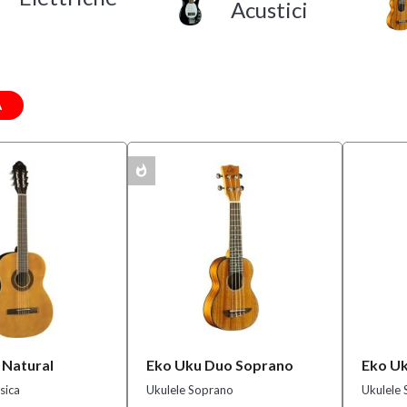
Acustici
A
whatshot
MULTIPACK
 Natural
Eko Uku Duo Soprano
Eko Uk
sica
Ukulele Soprano
Ukulele