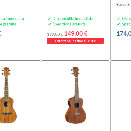
Basso El
lità immediata
Disponibilità immediata
Dispo


e gratuita
Spedizione gratuita
Spedi


€
149,00 €
174,0
199,00 €
Offerta valida fino al 31/08