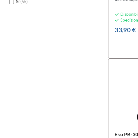
Si
(55)
Disponibi

Spedizion

33,90 €
Eko PB-30