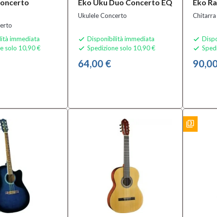
Concerto
Eko Uku Duo Concerto EQ
Eko Ra
Ukulele Concerto
Chitarra
erto
lità immediata
Disponibilità immediata
Dispo


e solo 10,90 €
Spedizione solo 10,90 €
Spedi


64,00 €
90,00
filter_3
BUNDLES