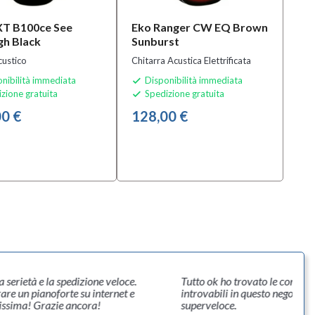
XT B100ce See
Eko Ranger CW EQ Brown
h Black
Sunburst
custico
Chitarra Acustica Elettrificata
nibilità immediata
Disponibilità immediata

zione gratuita
Spedizione gratuita

0 €
128,00 €
la serietà e la spedizione veloce.
Tutto ok ho trovato le corde pe
re un pianoforte su internet e
introvabili in questo negozio p
tissima! Grazie ancora!
superveloce.