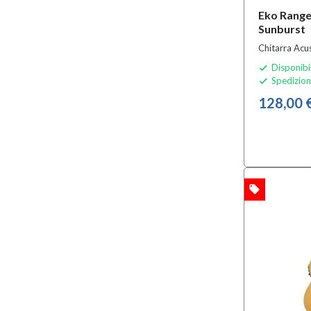
Eko Range
Sunburst
Chitarra Acus
Disponibi

Spedizion

128,00 
local_offer
OFFERTA