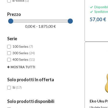
B-stock
(1)
Disponibi

Spedizion

Prezzo
57,00 €
0,00 € - 1.875,00 €
Serie
100 Series
(7)
300 Series
(24)
400 Series
(11)
MOSTRA TUTTI
Solo prodotti In offerta
Si
(17)
Solo prodotti disponibili
Eko Uku P
Ukulele Sop