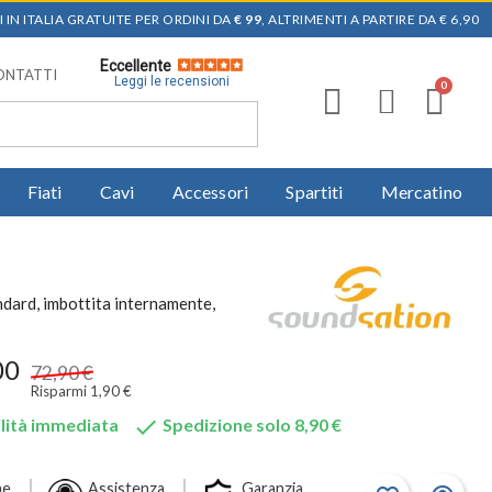
 IN ITALIA GRATUITE PER ORDINI DA
€ 99
, ALTRIMENTI A PARTIRE DA € 6,90
Eccellente
ONTATTI
Leggi le recensioni
Fiati
Cavi
Accessori
Spartiti
Mercatino
ndard, imbottita internamente,
00
72,90 €
Risparmi 1,90 €

lità immediata
Spedizione solo 8,90 €
ne
Assistenza
Garanzia