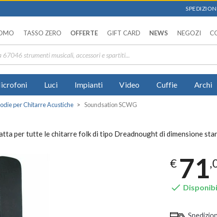
SPEDIZIONI
OMO
TASSO ZERO
OFFERTE
GIFT CARD
NEWS
NEGOZI
C
icrofoni
Luci
Impianti
Video
Cuffie
Archi
odie per Chitarre Acustiche
Soundsation SCWG
tta per tutte le chitarre folk di tipo Dreadnought di dimensione sta
71
€
,

Disponibi
Spedizio