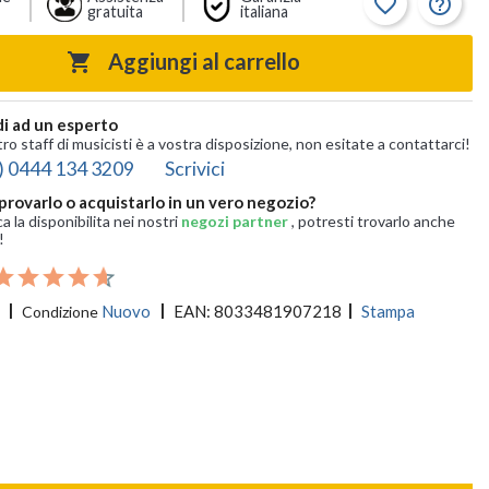
favorite_border
help_outline
gratuita
italiana
Aggiungi al carrello

i ad un esperto
tro staff di musicisti è a vostra disposizione, non esitate a contattarci!
) 0444 134 3209
Scrivici
provarlo o acquistarlo in un vero negozio?
ca la disponibilita nei nostri
negozi partner
, potresti trovarlo anche
!
Nuovo
EAN:
8033481907218
Stampa
Condizione