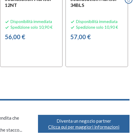
12NT
34BLS
Disponibilità immediata
Disponibilità immediata


Spedizione solo 10,90 €
Spedizione solo 10,90 €


56,00 €
57,00 €
vendita che
Diventa un negozio partner
Clicca qui per maggiori informazioni
he stacco...