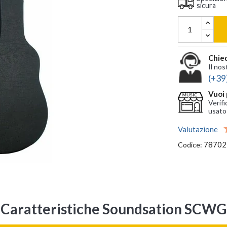
sicura
Chied
Il nos
(+39
Vuoi 
Verifi
usato
Valutazione
78702
Codice:
Caratteristiche Soundsation SCWG