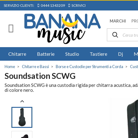
SERVIZIO CLIENTI:
0444 1343209
SCRIVICI
MARCHI
PR
Chitarre
Batterie
Studio
Tastiere
Dj
M
Home
Chitarre e Bassi
Borse e Custodie per Strumenti a Corda
Cust
Soundsation SCWG
Soundsation SCWG è una custodia rigida per chitarra acustica, ada
di colore nero.
