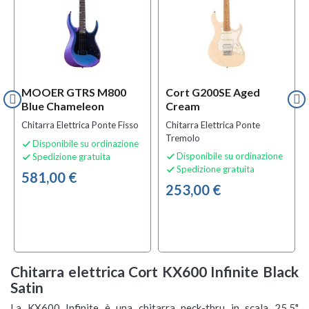
MOOER GTRS M800
Cort G200SE Aged
Blue Chameleon
Cream
Chitarra Elettrica Ponte Fisso
Chitarra Elettrica Ponte
Tremolo
Disponibile su ordinazione

Disponibile su ordinazione
Spedizione gratuita


Spedizione gratuita

581,00 €
253,00 €
Chitarra elettrica Cort KX600 Infinite Black
Satin
La KX600 Infinite è una chitarra neck-thru in scala 25,5"