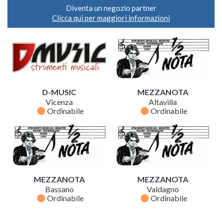
Diventa un negozio partner
Clicca qui per maggiori informazioni
D-MUSIC
MEZZANOTA
Vicenza
Altavilla
fiber_manual_record
fiber_manual_record
Ordinabile
Ordinabile
MEZZANOTA
MEZZANOTA
Bassano
Valdagno
fiber_manual_record
fiber_manual_record
Ordinabile
Ordinabile