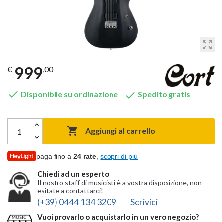
zoom_out_map
999
€
,00


Disponibile su ordinazione
Spedito gratis

Aggiungi al carrello
paga fino a
24 rate
,
scopri di più
Chiedi ad un esperto
Il nostro staff di musicisti è a vostra disposizione, non
esitate a contattarci!
(+39) 0444 134 3209
Scrivici
Vuoi provarlo o acquistarlo in un vero negozio?