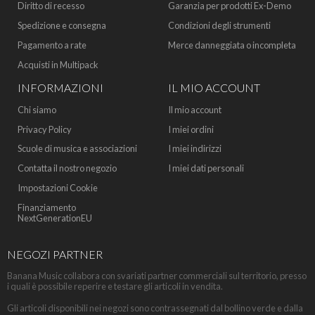
Diritto di recesso
Garanzia per prodotti Ex-Demo
Spedizione e consegna
Condizioni degli strumenti
Pagamento a rate
Merce danneggiata o incompleta
Acquisti in Multipack
INFORMAZIONI
IL MIO ACCOUNT
Chi siamo
Il mio account
Privacy Policy
I miei ordini
Scuole di musica e associazioni
I miei indirizzi
Contatta il nostro negozio
I miei dati personali
Impostazioni Cookie
Finanziamento
NextGenerationEU
NEGOZI PARTNER
Banana Music collabora con svariati partner commerciali sul territorio, presso
i quali è possibile reperire e testare gli articoli in vendita.
Gli articoli disponibili nei negozi sono contrassegnati dal bollino verde e dalla