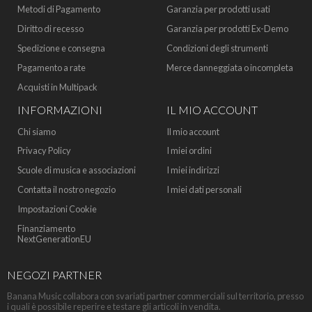
Metodi di Pagamento
Garanzia per prodotti usati
Diritto di recesso
Garanzia per prodotti Ex-Demo
Spedizione e consegna
Condizioni degli strumenti
Pagamento a rate
Merce danneggiata o incompleta
Acquisti in Multipack
INFORMAZIONI
IL MIO ACCOUNT
Chi siamo
Il mio account
Privacy Policy
I miei ordini
Scuole di musica e associazioni
I miei indirizzi
Contatta il nostro negozio
I miei dati personali
Impostazioni Cookie
Finanziamento
NextGenerationEU
NEGOZI PARTNER
Banana Music collabora con svariati partner commerciali sul territorio, presso
i quali è possibile reperire e testare gli articoli in vendita.