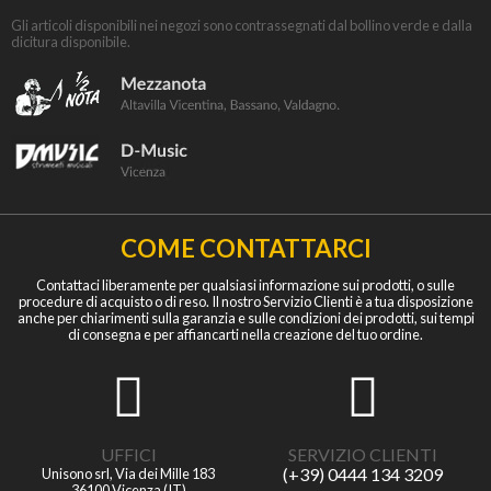
Gli articoli disponibili nei negozi sono contrassegnati dal bollino verde e dalla
dicitura disponibile.
COME CONTATTARCI
Contattaci liberamente per qualsiasi informazione sui prodotti, o sulle
procedure di acquisto o di reso. Il nostro Servizio Clienti è a tua disposizione
anche per chiarimenti sulla garanzia e sulle condizioni dei prodotti, sui tempi
di consegna e per affiancarti nella creazione del tuo ordine.
UFFICI
SERVIZIO CLIENTI
(+39) 0444 134 3209
Unisono srl, Via dei Mille 183
36100 Vicenza (IT)