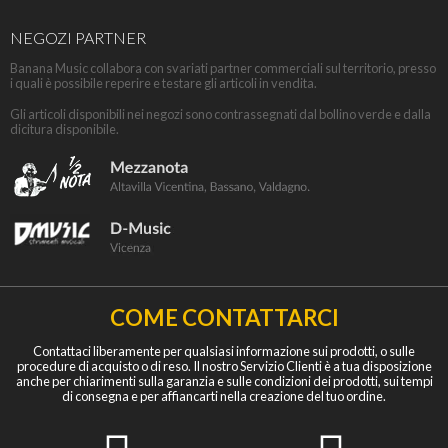
NEGOZI PARTNER
Banana Music collabora con svariati partner commerciali sul territorio, presso
i quali è possibile reperire e testare gli articoli in vendita.
Gli articoli disponibili nei negozi sono contrassegnati dal bollino verde e dalla
dicitura disponibile.
COME CONTATTARCI
Contattaci liberamente per qualsiasi informazione sui prodotti, o sulle
procedure di acquisto o di reso. Il nostro Servizio Clienti è a tua disposizione
anche per chiarimenti sulla garanzia e sulle condizioni dei prodotti, sui tempi
di consegna e per affiancarti nella creazione del tuo ordine.