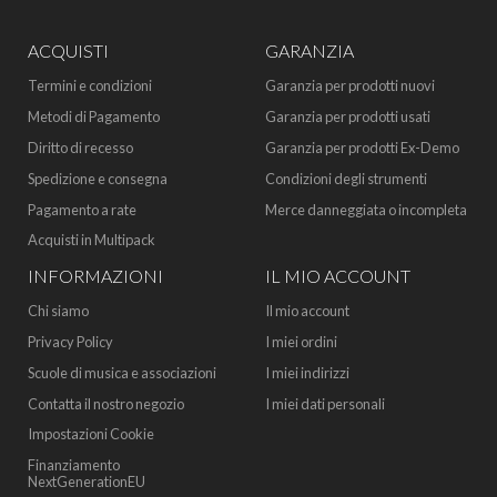
ACQUISTI
GARANZIA
Termini e condizioni
Garanzia per prodotti nuovi
Metodi di Pagamento
Garanzia per prodotti usati
Diritto di recesso
Garanzia per prodotti Ex-Demo
Spedizione e consegna
Condizioni degli strumenti
Pagamento a rate
Merce danneggiata o incompleta
Acquisti in Multipack
INFORMAZIONI
IL MIO ACCOUNT
Chi siamo
Il mio account
Privacy Policy
I miei ordini
Scuole di musica e associazioni
I miei indirizzi
Contatta il nostro negozio
I miei dati personali
Impostazioni Cookie
Finanziamento
NextGenerationEU