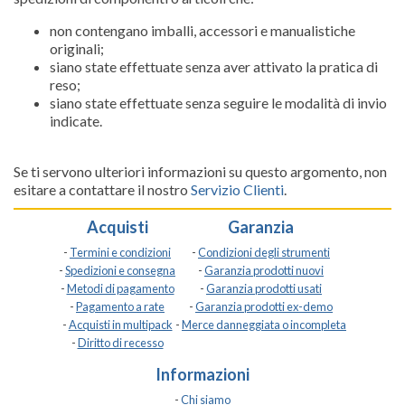
non contengano imballi, accessori e manualistiche
originali;
siano state effettuate senza aver attivato la pratica di
reso;
siano state effettuate senza seguire le modalità di invio
indicate.
Se ti servono ulteriori informazioni su questo argomento, non
esitare a contattare il nostro
Servizio Clienti
.
Acquisti
Garanzia
-
Termini e condizioni
-
Condizioni degli strumenti
-
Spedizioni e consegna
-
Garanzia prodotti nuovi
-
Metodi di pagamento
-
Garanzia prodotti usati
-
Pagamento a rate
-
Garanzia prodotti ex-demo
-
Acquisti in multipack
-
Merce danneggiata o incompleta
-
Diritto di recesso
Informazioni
-
Chi siamo