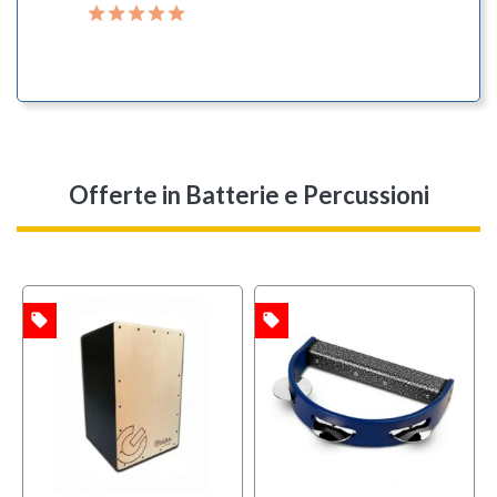
A
Offerte
in Batterie e Percussioni
local_offer
local_offer
l
TA
OFFERTA
OFFERTA