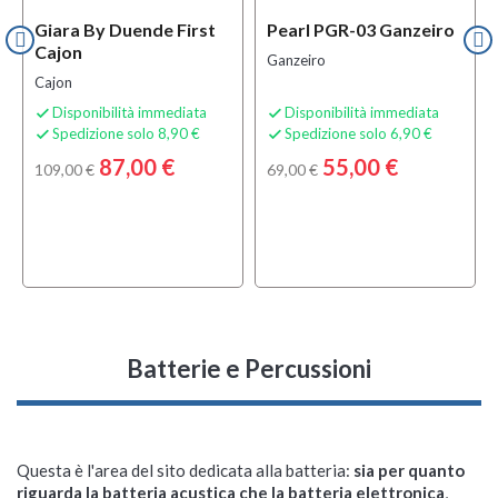
Giara By Duende First
Pearl PGR-03 Ganzeiro
Cajon
Ganzeiro
Cajon
Disponibilità immediata
Disponibilità immediata


Spedizione solo 8,90 €
Spedizione solo 6,90 €


87,00 €
55,00 €
109,00 €
69,00 €
Batterie e Percussioni
Questa è l'area del sito dedicata alla batteria:
sia per quanto
riguarda la batteria acustica che la batteria elettronica
,