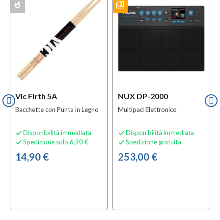
whatshot
filter_3
f
BUNDLES
BUNDLES
ACK
Vic Firth 5A
NUX DP-2000
Bacchette con Punta in Legno
Multipad Elettronico
Disponibilità immediata
Disponibilità immediata


Spedizione solo 6,90 €
Spedizione gratuita


14,90 €
253,00 €