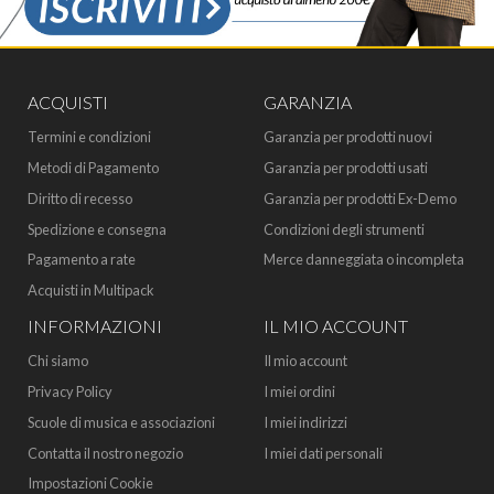
ACQUISTI
GARANZIA
Termini e condizioni
Garanzia per prodotti nuovi
Metodi di Pagamento
Garanzia per prodotti usati
Diritto di recesso
Garanzia per prodotti Ex-Demo
Spedizione e consegna
Condizioni degli strumenti
Pagamento a rate
Merce danneggiata o incompleta
Acquisti in Multipack
INFORMAZIONI
IL MIO ACCOUNT
Chi siamo
Il mio account
Privacy Policy
I miei ordini
Scuole di musica e associazioni
I miei indirizzi
Contatta il nostro negozio
I miei dati personali
Impostazioni Cookie