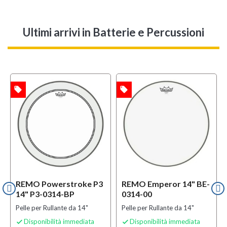
Ultimi arrivi
in Batterie e Percussioni
local_offer
local_offer
l
TA
OFFERTA
OFFERTA
REMO Powerstroke P3
REMO Emperor 14" BE-
14" P3-0314-BP
0314-00
Pelle per Rullante da 14"
Pelle per Rullante da 14"
Disponibilità immediata
Disponibilità immediata

