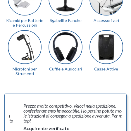
Ricambi per Batterie
Sgabelli e Panche
Accessori vari
e Percussioni
Microfoni per
Cuffie e Auricolari
Casse Attive
Strumenti
Prezzo molto competitivo. Veloci nella spedizione,
N
confezionamento impeccabile. Ho persino potuto modificare
p
le istruzioni di consegna a spedizione avvenuta. Per me il
P
top!
a
r
Acquirente verificato
p