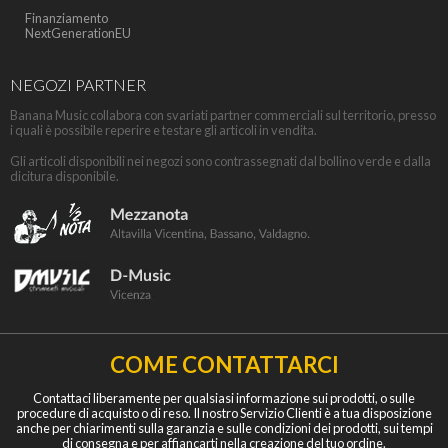
Finanziamento
NextGenerationEU
NEGOZI PARTNER
Banana Music collabora con svariati partner commerciali sul territorio, presso
i quali è possibile reperire e testare gli articoli in vendita.
Gli articoli disponibili nei negozi sono contrassegnati dal bollino verde e dalla
dicitura disponibile.
COME CONTATTARCI
Contattaci liberamente per qualsiasi informazione sui prodotti, o sulle
procedure di acquisto o di reso. Il nostro Servizio Clienti è a tua disposizione
anche per chiarimenti sulla garanzia e sulle condizioni dei prodotti, sui tempi
di consegna e per affiancarti nella creazione del tuo ordine.