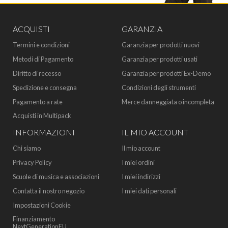
ACQUISTI
GARANZIA
Termini e condizioni
Garanzia per prodotti nuovi
Metodi di Pagamento
Garanzia per prodotti usati
Diritto di recesso
Garanzia per prodotti Ex-Demo
Spedizione e consegna
Condizioni degli strumenti
Pagamento a rate
Merce danneggiata o incompleta
Acquisti in Multipack
INFORMAZIONI
IL MIO ACCOUNT
Chi siamo
Il mio account
Privacy Policy
I miei ordini
Scuole di musica e associazioni
I miei indirizzi
Contatta il nostro negozio
I miei dati personali
Impostazioni Cookie
Finanziamento
NextGenerationEU