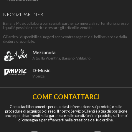
NEGOZI PARTNER
Banana Music collabora con svariati partner commerciali sul territorio, presso
i quali è possibile reperire e testare gli articoli in vendita.
Gli articoli disponibili nei negozi sono contrassegnati dal bollino verde e dalla
dicitura disponibile.
COME CONTATTARCI
Contattaci liberamente per qualsiasi informazione sui prodotti, o sulle
procedure di acquisto o di reso. Il nostro Servizio Clienti è a tua disposizione
anche per chiarimenti sulla garanzia e sulle condizioni dei prodotti, sui tempi
di consegna e per affiancarti nella creazione del tuo ordine.