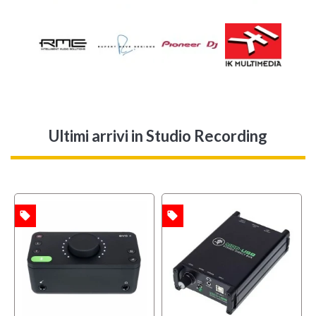
Ultimi arrivi
in Studio Recording
local_offer
local_offer
TA
OFFERTA