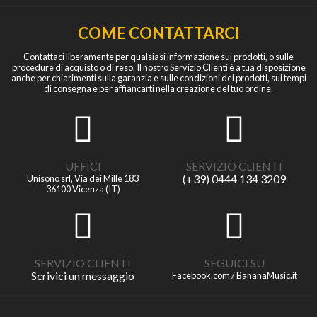
COME CONTATTARCI
Contattaci liberamente per qualsiasi informazione sui prodotti, o sulle
procedure di acquisto o di reso. Il nostro Servizio Clienti è a tua disposizione
anche per chiarimenti sulla garanzia e sulle condizioni dei prodotti, sui tempi
di consegna e per affiancarti nella creazione del tuo ordine.
UFFICI
SERVIZIO CLIENTI
(+39) 0444 134 3209
Unisono srl, Via dei Mille 183
36100 Vicenza (IT)
SERVIZIO CLIENTI
SEGUICI SU
Scrivici un messaggio
Facebook.com / BananaMusic.it