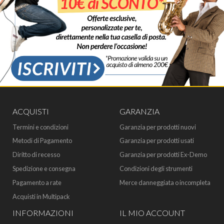
ACQUISTI
GARANZIA
Termini e condizioni
Garanzia per prodotti nuovi
Metodi di Pagamento
Garanzia per prodotti usati
Diritto di recesso
Garanzia per prodotti Ex-Demo
Spedizione e consegna
Condizioni degli strumenti
Pagamento a rate
Merce danneggiata o incompleta
Acquisti in Multipack
INFORMAZIONI
IL MIO ACCOUNT