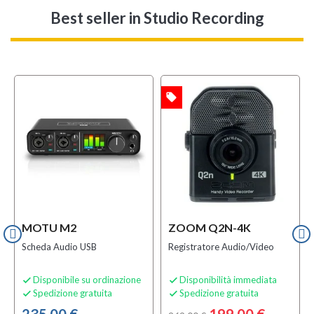
Best seller
in Studio Recording
local_offer
l
OFFERTA
OFFERTA
MOTU M2
ZOOM Q2N-4K
Scheda Audio USB
Registratore Audio/Video
Disponibile su ordinazione
Disponibilità immediata


Spedizione gratuita
Spedizione gratuita


235,00 €
199,00 €