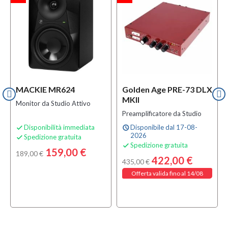
MACKIE MR624
Golden Age PRE-73 DLX
MKII
Monitor da Studio Attivo
Preamplificatore da Studio
Disponibilità immediata
Disponibile dal 17-08-

schedule
2026
Spedizione gratuita

Spedizione gratuita

159,00 €
189,00 €
422,00 €
435,00 €
Offerta valida fino al 14/08