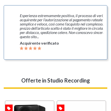
en
Esperienza estremamente positiva, il processo di verifica
acquirente per l’autorizzazione al pagamento rateale è sta
semplice e veloce, così come l’acquisto nel complesso. Il
prezzo dell’articolo scelto è stato il migliore in circolazion
per distacco, spedizione celere. Non conoscevo sincerame
questo sito...
Acquirente verificato
Offerte
in Studio Recording
local_offer
local_offer
l
TA
OFFERTA
OFFERTA