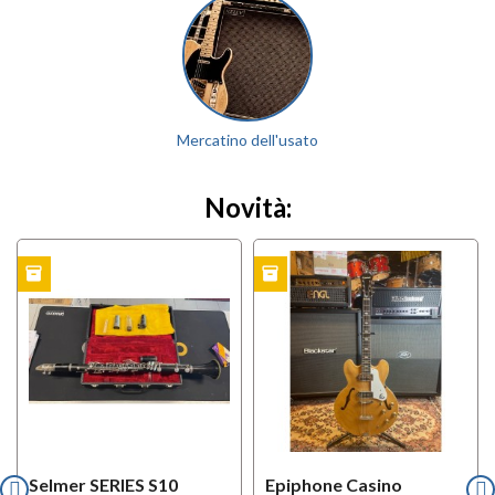
Mercatino dell'usato
Novità:
inventory
inventory
TO
USATO
USATO
Selmer SERIES S10
Epiphone Casino