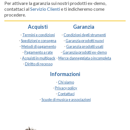
Per attivare la garanzia sui nostri prodotti ex-demo,
contattaci al
Servizio Clienti
e ti indicheremo come
procedere.
Acquisti
Garanzia
-
Termini e condizioni
-
Condizioni degli strumenti
-
Spedizioni e consegna
-
Garanzia prodotti nuovi
-
Metodi di pagamento
-
Garanzia prodotti usati
-
Pagamento a rate
-
Garanzia prodotti ex-demo
-
Acquisti in multipack
-
Merce danneggiata o incompleta
-
Diritto di recesso
Informazioni
-
Chi siamo
-
Privacy policy
-
Contattaci
-
Scuole di musica e associazioni