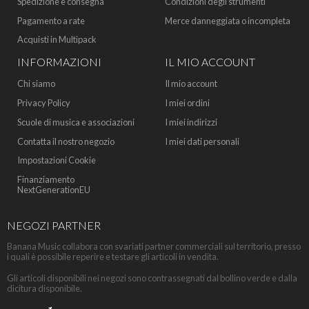
Spedizione e consegna
Condizioni degli strumenti
Pagamento a rate
Merce danneggiata o incompleta
Acquisti in Multipack
INFORMAZIONI
IL MIO ACCOUNT
Chi siamo
Il mio account
Privacy Policy
I miei ordini
Scuole di musica e associazioni
I miei indirizzi
Contatta il nostro negozio
I miei dati personali
Impostazioni Cookie
Finanziamento
NextGenerationEU
NEGOZI PARTNER
Banana Music collabora con svariati partner commerciali sul territorio, presso
i quali è possibile reperire e testare gli articoli in vendita.
Gli articoli disponibili nei negozi sono contrassegnati dal bollino verde e dalla
dicitura disponibile.