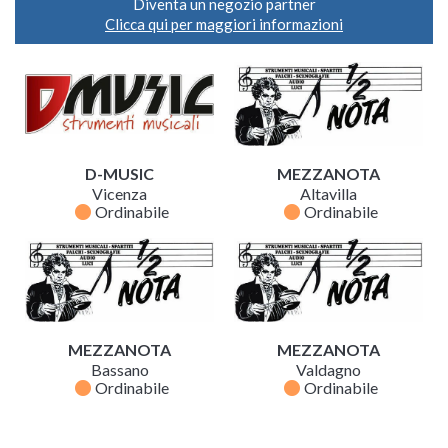
Diventa un negozio partner
Clicca qui per maggiori informazioni
D-MUSIC
MEZZANOTA
Vicenza
Altavilla
fiber_manual_record
fiber_manual_record
Ordinabile
Ordinabile
MEZZANOTA
MEZZANOTA
Bassano
Valdagno
fiber_manual_record
fiber_manual_record
Ordinabile
Ordinabile