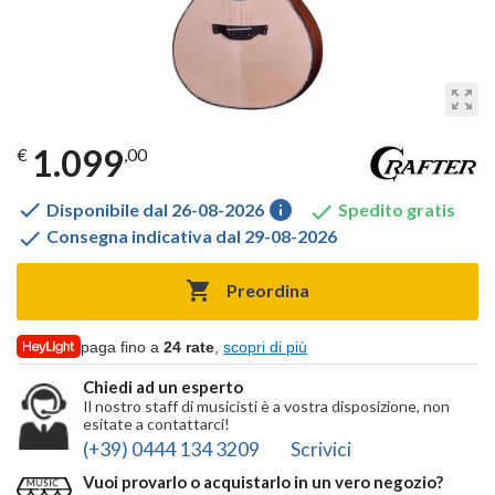
zoom_out_map
1.099
€
,00

info

Disponibile dal 26-08-2026
Spedito gratis

Consegna indicativa dal 29-08-2026

Preordina
paga fino a
24 rate
,
scopri di più
Chiedi ad un esperto
Il nostro staff di musicisti è a vostra disposizione, non
esitate a contattarci!
(+39) 0444 134 3209
Scrivici
Vuoi provarlo o acquistarlo in un vero negozio?