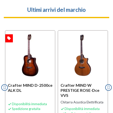
Ultimi arrivi del marchio
local_offer
l
TA
OFFERTA
Crafter MIND D-2500ce
Crafter MIND W
ALK DL
PRESTIGE ROSE-Dce
VVS
Chitarra Acustica Elettrificata
Disponibilità immediata

Spedizione gratuita
Disponibilità immediata

