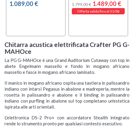
1.089,00 €
1.489,00 €
1.799,00 €
Offerta valida fino al 31/08
Chitarra acustica elettrificata Crafter PG G-
MAHOce
La PG G-MAHOce è una Grand Auditorium Cutaway con top in
abete Engelmann massello e fondo in mogano africano
massello e fasce in mogano africano laminato.
Il manico in mogano africano ospita una tastiera in palissandro
indiano con intarsi Pegasus in abalone e madreperla, mentre la
rosetta in palissandro e abalone e il binding in palissandro
indiano con purfling in abalone sul top completano un'estetica
ispirata alle arti orientali.
L'elettronica DS-2 Pro+ con accordatore Stealth integrato
rende lo strumento pronto per qualsiasi contesto esecutivo.