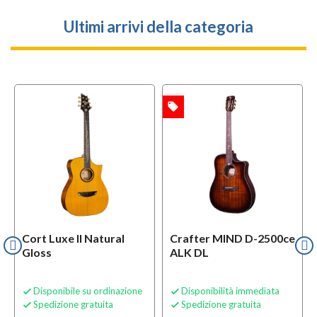
Ultimi arrivi della categoria
local_offer
OFFERTA
Cort Luxe II Natural
Crafter MIND D-2500ce
Gloss
ALK DL
Disponibile su ordinazione
Disponibilità immediata


Spedizione gratuita
Spedizione gratuita

