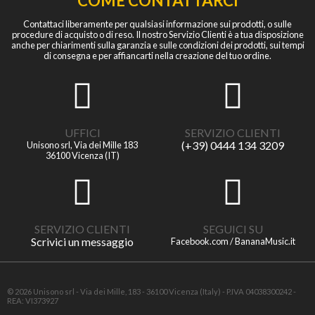
COME CONTATTARCI
Contattaci liberamente per qualsiasi informazione sui prodotti, o sulle
procedure di acquisto o di reso. Il nostro Servizio Clienti è a tua disposizione
anche per chiarimenti sulla garanzia e sulle condizioni dei prodotti, sui tempi
di consegna e per affiancarti nella creazione del tuo ordine.
UFFICI
SERVIZIO CLIENTI
(+39) 0444 134 3209
Unisono srl, Via dei Mille 183
36100 Vicenza (IT)
SERVIZIO CLIENTI
SEGUICI SU
Scrivici un messaggio
Facebook.com / BananaMusic.it
© 2026 Unisono srl - Via dei Mille, 183 - 36100 Vicenza (Italy) - P.IVA 04038300242 -
REA: VI373927