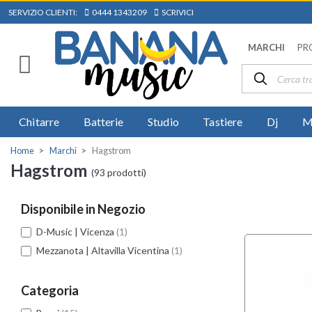
SERVIZIO CLIENTI:
0444 1343209
SCRIVICI
MARCHI
PR
Chitarre
Batterie
Studio
Tastiere
Dj
M
Home
Marchi
Hagstrom
Hagstrom
(93 prodotti)
Disponibile in Negozio
D-Music | Vicenza
(1)
Mezzanota | Altavilla Vicentina
(1)
Categoria