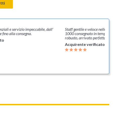
tti
ziali e servizio impeccabile, dall'
Staff gentile e veloce nelle ris
e fino alla consegna.
1000 consegnato in tempi brev
robusto, arrivato perfettamen
ato
Acquirente verificato