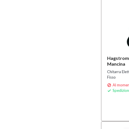
Hagstrom
Mancina
Chitarra Ele
Fisso
Al moment

Spedizion
