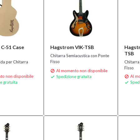
 C-51 Case
Hagstrom VIK-TSB
Hagst
TSB
Chitarra Semiacustica con Ponte
Fisso
ida per Chitarra
Chitarra
Fisso
Al momento non disponibile

o non disponibile
Al mo
Spedizione gratuita


e gratuita
Spedi
