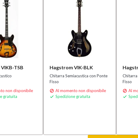
 VIKB-TSB
Hagstrom VIK-BLK
Hagst
ustico
Chitarra Semiacustica con Ponte
Chitarra
Fisso
Fisso
o non disponibile
Al momento non disponibile
Al mo


e gratuita
Spedizione gratuita
Spedi

