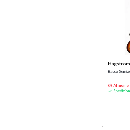
Hagstrom
Basso Semiac
Al moment

Spedizion
