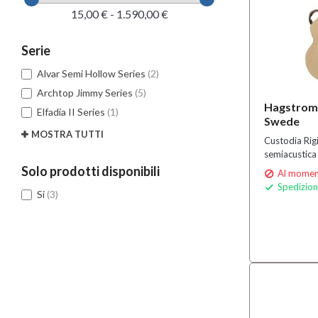
15,00 € - 1.590,00 €
Serie
Alvar Semi Hollow Series
(2)
Archtop Jimmy Series
(5)
Hagstrom
Elfadia II Series
(1)
Swede
MOSTRA TUTTI
Custodia Rig
semiacustica
Solo prodotti disponibili
Al moment

Spedizion

Si
(3)