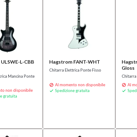
 ULSWE-L-CBB
Hagstrom FANT-WHT
Hagst
Gloss
Chitarra Elettrica Ponte Fisso
ttrica Mancina Ponte
Chitarra
Al momento non disponibile
Al mo


o non disponibile
Spedizione gratuita
Spedi


e gratuita