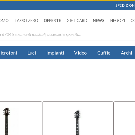
SPEDIZIONI
OMO
TASSO ZERO
OFFERTE
GIFT CARD
NEWS
NEGOZI
C
icrofoni
Luci
Impianti
Video
Cuffie
Archi