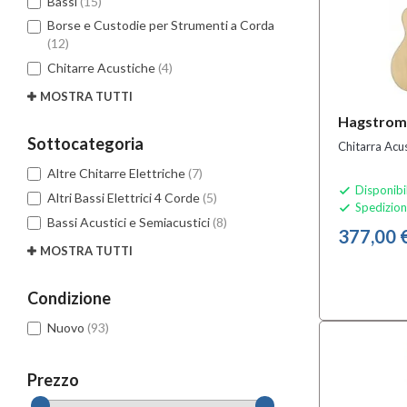
Bassi
(15)
Borse e Custodie per Strumenti a Corda
(12)
Chitarre Acustiche
(4)
MOSTRA TUTTI
Hagstro
Sottocategoria
Chitarra Acu
Altre Chitarre Elettriche
(7)
Disponibi

Altri Bassi Elettrici 4 Corde
(5)
Spedizion

Bassi Acustici e Semiacustici
(8)
377,00 
MOSTRA TUTTI
Condizione
Nuovo
(93)
Prezzo