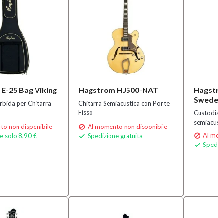
E-25 Bag Viking
Hagstrom HJ500-NAT
Hagstr
Swede
bida per Chitarra
Chitarra Semiacustica con Ponte
Fisso
Custodia
semiacus
o non disponibile
Al momento non disponibile

Al mo
e solo 8,90 €
Spedizione gratuita


Spedi
