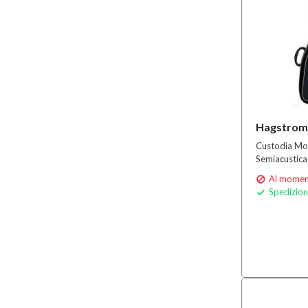
Hagstrom 
Custodia Mor
Semiacustica
Al moment

Spedizion
