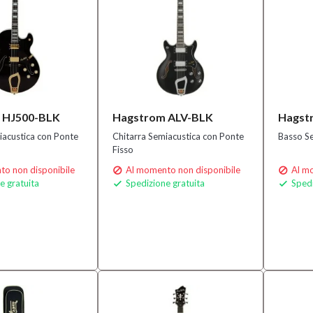
 HJ500-BLK
Hagstrom ALV-BLK
Hagst
iacustica con Ponte
Chitarra Semiacustica con Ponte
Basso S
Fisso
o non disponibile
Al momento non disponibile
Al mo


e gratuita
Spedizione gratuita
Spedi

