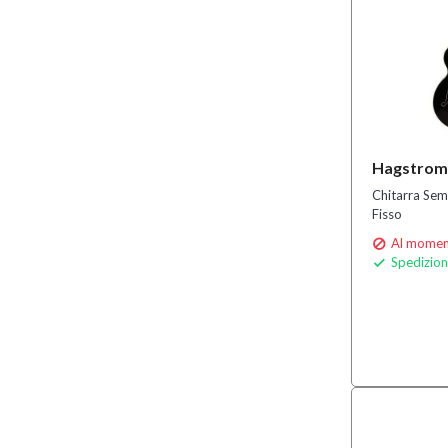
Hagstrom
Chitarra Sem
Fisso
Al moment

Spedizion
