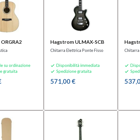
m ORGRA2
Hagstrom ULMAX-SCB
Hags
stica
Chitarra Elettrica Ponte Fisso
Chitarra
le su ordinazione
Disponibilità immediata
Dispo


e gratuita
Spedizione gratuita
Spedi


€
571,00 €
537,0