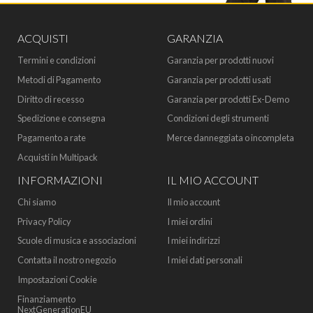
ACQUISTI
GARANZIA
Termini e condizioni
Garanzia per prodotti nuovi
Metodi di Pagamento
Garanzia per prodotti usati
Diritto di recesso
Garanzia per prodotti Ex-Demo
Spedizione e consegna
Condizioni degli strumenti
Pagamento a rate
Merce danneggiata o incompleta
Acquisti in Multipack
INFORMAZIONI
IL MIO ACCOUNT
Chi siamo
Il mio account
Privacy Policy
I miei ordini
Scuole di musica e associazioni
I miei indirizzi
Contatta il nostro negozio
I miei dati personali
Impostazioni Cookie
Finanziamento
NextGenerationEU