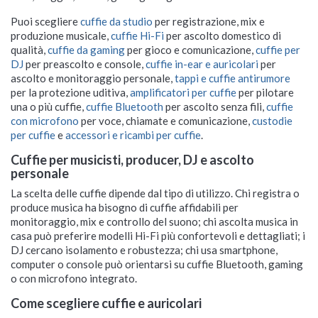
Puoi scegliere
cuffie da studio
per registrazione, mix e
produzione musicale,
cuffie Hi-Fi
per ascolto domestico di
qualità,
cuffie da gaming
per gioco e comunicazione,
cuffie per
DJ
per preascolto e console,
cuffie in-ear e auricolari
per
ascolto e monitoraggio personale,
tappi e cuffie antirumore
per la protezione uditiva,
amplificatori per cuffie
per pilotare
una o più cuffie,
cuffie Bluetooth
per ascolto senza fili,
cuffie
con microfono
per voce, chiamate e comunicazione,
custodie
per cuffie
e
accessori e ricambi per cuffie
.
Cuffie per musicisti, producer, DJ e ascolto
personale
La scelta delle cuffie dipende dal tipo di utilizzo. Chi registra o
produce musica ha bisogno di cuffie affidabili per
monitoraggio, mix e controllo del suono; chi ascolta musica in
casa può preferire modelli Hi-Fi più confortevoli e dettagliati; i
DJ cercano isolamento e robustezza; chi usa smartphone,
computer o console può orientarsi su cuffie Bluetooth, gaming
o con microfono integrato.
Come scegliere cuffie e auricolari