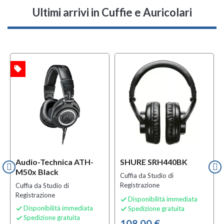
Ultimi arrivi
in Cuffie e Auricolari
local_offer
TA
Audio-Technica ATH-
SHURE SRH440BK
M50x Black
Cuffia da Studio di
Registrazione
Cuffia da Studio di
Registrazione
Disponibilità immediata

Disponibilità immediata
Spedizione gratuita


Spedizione gratuita

108,00 €