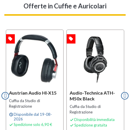
Offerte
in Cuffie e Auricolari
local_offer
local_offer
l
TA
OFFERTA
OFFERTA
i
B-STOCK
Austrian Audio HI-X15
Audio-Technica ATH-
M50x Black
Cuffia da Studio di
Registrazione
Cuffia da Studio di
Registrazione
Disponibile dal 19-08-
schedule
2026
Disponibilità immediata

Spedizione solo 6,90 €

Spedizione gratuita
