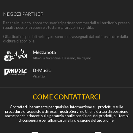
NEGOZI PARTNER
Banana Music collabora con svariati partner commerciali sul territorio, presso
i quali è possibile reperire e testare gli articoli in vendita.
Gli articoli disponibili nei negozi sono contrassegnati dal bollino verde e dalla
dicitura disponibile.
COME CONTATTARCI
Contattaci liberamente per qualsiasi informazione sui prodotti, o sulle
procedure di acquisto o di reso. Il nostro Servizio Clienti è a tua disposizione
anche per chiarimenti sulla garanzia e sulle condizioni dei prodotti, sui tempi
di consegna e per affiancarti nella creazione del tuo ordine.