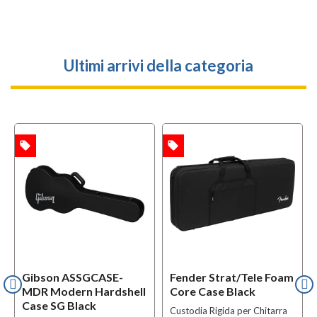
Ultimi arrivi della categoria
local_offer
local_offer
TA
OFFERTA
Gibson ASSGCASE-
Fender Strat/Tele Foam
MDR Modern Hardshell
Core Case Black
Case SG Black
Custodia Rigida per Chitarra