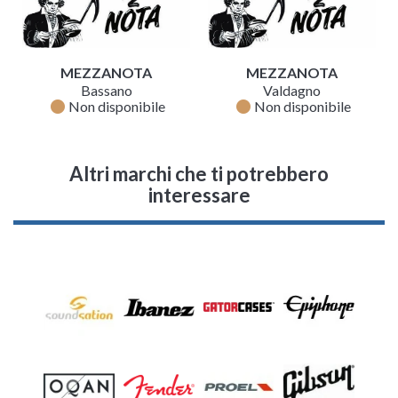
MEZZANOTA
MEZZANOTA
Bassano
Valdagno
fiber_manual_record
fiber_manual_record
Non disponibile
Non disponibile
Altri marchi che ti potrebbero
interessare