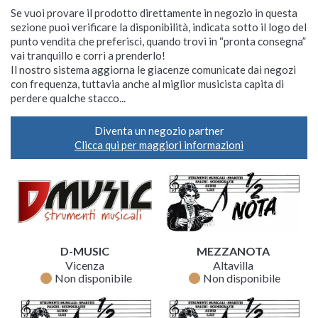
Se vuoi provare il prodotto direttamente in negozio in questa
sezione puoi verificare la disponibilità, indicata sotto il logo del
punto vendita che preferisci, quando trovi in “pronta consegna”
vai tranquillo e corri a prenderlo!
Il nostro sistema aggiorna le giacenze comunicate dai negozi
con frequenza, tuttavia anche al miglior musicista capita di
perdere qualche stacco...
Diventa un negozio partner
Clicca qui per maggiori informazioni
D-MUSIC
MEZZANOTA
Vicenza
Altavilla
fiber_manual_record
fiber_manual_record
Non disponibile
Non disponibile