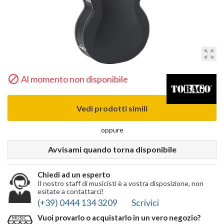
zoom_out_map

Al momento non disponibile
Vedi prodotti simili
oppure
Avvisami quando torna disponibile
Chiedi ad un esperto
Il nostro staff di musicisti è a vostra disposizione, non
esitate a contattarci!
(+39) 0444 134 3209
Scrivici
Vuoi provarlo o acquistarlo in un vero negozio?