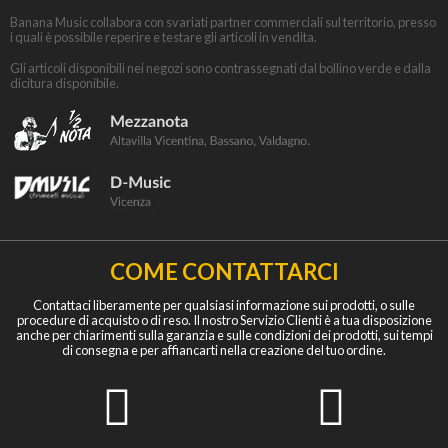
Banana Music collabora con svariati partner commerciali sul territorio, presso
i quali è possibile reperire e testare gli articoli in vendita.
Gli articoli disponibili nei negozi sono contrassegnati dal bollino verde e dalla
dicitura disponibile.
COME CONTATTARCI
Contattaci liberamente per qualsiasi informazione sui prodotti, o sulle
procedure di acquisto o di reso. Il nostro Servizio Clienti è a tua disposizione
anche per chiarimenti sulla garanzia e sulle condizioni dei prodotti, sui tempi
di consegna e per affiancarti nella creazione del tuo ordine.