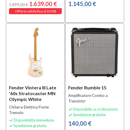
1.639,00 €
1.145,00 €
1.899,00 €
Offerta valida fino al 31/08
Fender Vintera III Late
Fender Rumble 15
'60s Stratocaster MN
Amplificatore Combo a
Olympic White
Transistor
Chitarra Elettrica Ponte
Disponibile su ordinazione

Tremolo
Spedizione gratuita

Disponibilità immediata

140,00 €
Spedizione gratuita
