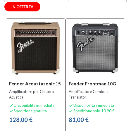
Mezzanota
IN OFFERTA
| Valdagno
(12)
Categoria
Accessori
per
Chitarre
e Bassi
(34)
Accordatori
(9)
Fender Acoustasonic 15
Fender Frontman 10G
Alimentatori
(3)
Amplificatore per Chitarra
Amplificatore Combo a
Acustica
Transistor
MOSTRA
Disponibilità immediata
Disponibilità immediata


TUTTI
Spedizione gratuita
Spedizione solo 10,90 €


128,00 €
81,00 €
Sottocategoria
Abbassacorde