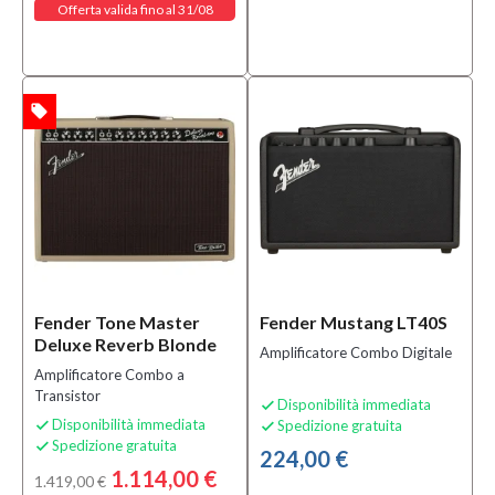
Offerta valida fino al 31/08
MOSTRA
TUTTI
Solo
local_offer
TA
prodotti
In
offerta
Si
(99)
Solo
prodotti
disponibili
Fender Tone Master
Fender Mustang LT40S
Deluxe Reverb Blonde
Amplificatore Combo Digitale
Si
Amplificatore Combo a
(1275)
Transistor
Disponibilità immediata

Disponibilità immediata
Spedizione gratuita


Spedizione gratuita

224,00 €
1.114,00 €
1.419,00 €