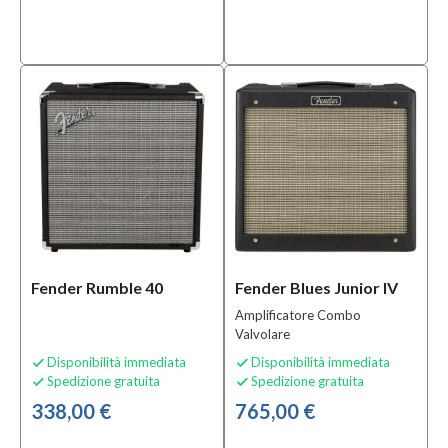
per Chitarre e
Bassi
(7)
Accessori e
Ricambi per
Amplificatori
(36)
Accessori
e Ricambi
per
Armoniche
(1)
MOSTRA
TUTTI
Fender Rumble 40
Fender Blues Junior IV
Amplificatore Combo
Condizione
Valvolare
Disponibilità immediata
Disponibilità immediata
Nuovo


Spedizione gratuita
Spedizione gratuita


(1946)
338,00 €
765,00 €
Usato
(4)