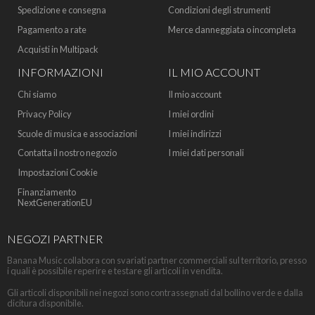
Spedizione e consegna
Condizioni degli strumenti
Pagamento a rate
Merce danneggiata o incompleta
Acquisti in Multipack
INFORMAZIONI
IL MIO ACCOUNT
Chi siamo
Il mio account
Privacy Policy
I miei ordini
Scuole di musica e associazioni
I miei indirizzi
Contatta il nostro negozio
I miei dati personali
Impostazioni Cookie
Finanziamento
NextGenerationEU
NEGOZI PARTNER
Banana Music collabora con svariati partner commerciali sul territorio, presso
i quali è possibile reperire e testare gli articoli in vendita.
Gli articoli disponibili nei negozi sono contrassegnati dal bollino verde e dalla
dicitura disponibile.