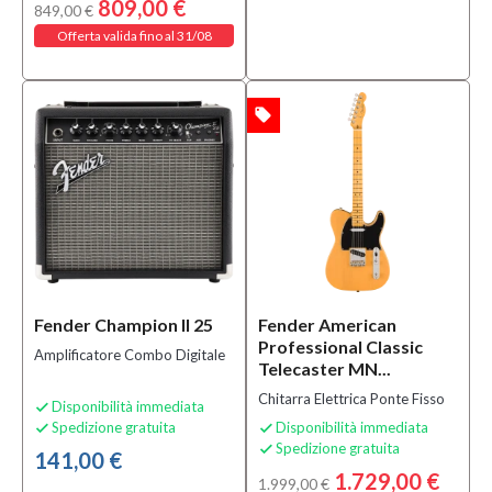
809,00 €
849,00 €
Offerta valida fino al 31/08
local_offer
OFFERTA
Fender Champion II 25
Fender American
Professional Classic
Amplificatore Combo Digitale
Telecaster MN...
Chitarra Elettrica Ponte Fisso
Disponibilità immediata

Spedizione gratuita
Disponibilità immediata


Spedizione gratuita

141,00 €
1.729,00 €
1.999,00 €