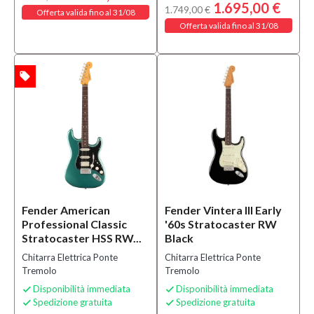
1.695,00 €
1.749,00 €
Offerta valida fino al 31/08
Offerta valida fino al 31/08
local_offer
TA
Fender American
Fender Vintera III Early
Professional Classic
'60s Stratocaster RW
Stratocaster HSS RW...
Black
Chitarra Elettrica Ponte
Chitarra Elettrica Ponte
Tremolo
Tremolo
Disponibilità immediata
Disponibilità immediata


Spedizione gratuita
Spedizione gratuita

