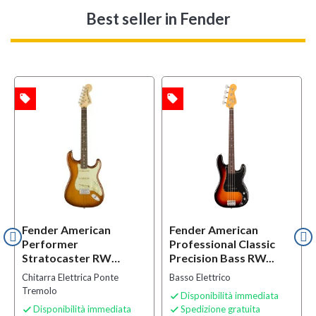
Best seller
in Fender
local_offer
local_offer
TA
OFFERTA
Fender American
Fender American
Performer
Professional Classic
Stratocaster RW
Precision Bass RW...
Honey Burst
Chitarra Elettrica Ponte
Basso Elettrico
Tremolo
Disponibilità immediata

Disponibilità immediata
Spedizione gratuita

