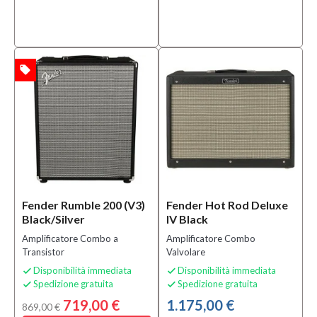
B-
stock
(5)
local_offer
TA
Prezzo
0,00 €
-
6.270,00 €
Serie
75th
Fender Rumble 200 (V3)
Fender Hot Rod Deluxe
Anniversary
Black/Silver
IV Black
Commemorative
Amplificatore Combo a
Amplificatore Combo
(1)
Transistor
Valvolare
Accessories
Disponibilità immediata
Disponibilità immediata
(141)


Spedizione gratuita
Spedizione gratuita


Acoustasonic
719,00 €
1.175,00 €
(2)
869,00 €