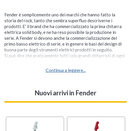
Fender è semplicemente uno dei marchi che hanno fatto la
storia del rock, tanto che sembra superfluo descriverne i
prodotti. E' il brand che ha commercializzato la prima chitarra
elettrica solid body, e ne ha reso possibile la produzione in
serie. A Fender si devono anche la commercializzazione del
primo basso elettrico di serie, e in genere le basi del design di
buona parte degli strumenti elettrici prodotti in seguito.
Si può dire che praticamente tutti i più grandi chitarristi di ogni
tempo abbiano suonato, nella loro carriera, almeno un modello
Fender, e che le sonorità che hanno caratterizzato mezzo
Continua a leggere...
secolo di musica sono strettamente legate a questo marchio.
Nuovi arrivi
in Fender