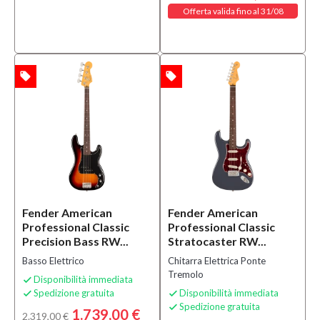
Offerta valida fino al 31/08
local_offer
local_offer
TA
OFFERTA
Fender American
Fender American
Professional Classic
Professional Classic
Precision Bass RW...
Stratocaster RW...
Basso Elettrico
Chitarra Elettrica Ponte
Tremolo
Disponibilità immediata

Spedizione gratuita
Disponibilità immediata


Spedizione gratuita

1.739,00 €
2.319,00 €