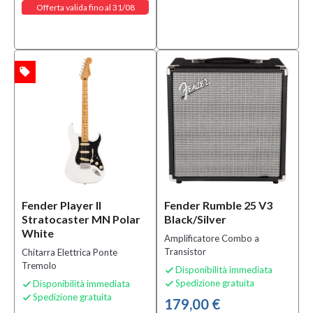
Offerta valida fino al 31/08
local_offer
TA
Fender Player II
Fender Rumble 25 V3
Stratocaster MN Polar
Black/Silver
White
Amplificatore Combo a
Transistor
Chitarra Elettrica Ponte
Tremolo
Disponibilità immediata

Spedizione gratuita
Disponibilità immediata


Spedizione gratuita

179,00 €