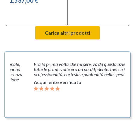
1.537,00 €
Carica altri prodotti
ofessionale,
Era la prima volta che mi servivo da questa azienda
o, mi hanno
tutte le prime volte ero un po' diffidente. Invece ho tr
a differenza
professionalità, cortesia e puntualità nella spedizione
Spedizione
Acquirente verificato