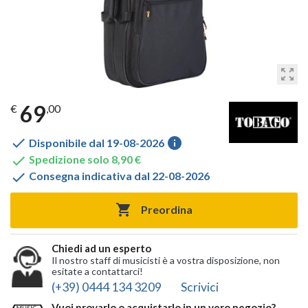
zoom_out_map
69
€
,00

info
Disponibile dal 19-08-2026

Spedizione solo 8,90 €

Consegna indicativa dal 22-08-2026

Preordina
Chiedi ad un esperto
Il nostro staff di musicisti è a vostra disposizione, non
esitate a contattarci!
(+39) 0444 134 3209
Scrivici
Vuoi provarlo o acquistarlo in un vero negozio?