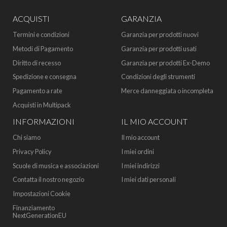
ACQUISTI
GARANZIA
Termini e condizioni
Garanzia per prodotti nuovi
Metodi di Pagamento
Garanzia per prodotti usati
Diritto di recesso
Garanzia per prodotti Ex-Demo
Spedizione e consegna
Condizioni degli strumenti
Pagamento a rate
Merce danneggiata o incompleta
Acquisti in Multipack
INFORMAZIONI
IL MIO ACCOUNT
Chi siamo
Il mio account
Privacy Policy
I miei ordini
Scuole di musica e associazioni
I miei indirizzi
Contatta il nostro negozio
I miei dati personali
Impostazioni Cookie
Finanziamento
NextGenerationEU