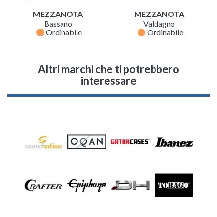
MEZZANOTA
MEZZANOTA
Bassano
Valdagno
fiber_manual_record
fiber_manual_record
Ordinabile
Ordinabile
Altri marchi che ti potrebbero
interessare