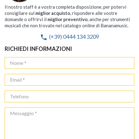
Il nostro staff è a vostra completa disposizione, per potervi
consigliare sul
miglior acquisto
, rispondere alle vostre
domande o offrirvi il
miglior preventivo
, anche per strumenti
musicali che non trovate nel catalogo online di Bananamusic.
(+39) 0444 134 3209
phone
RICHIEDI INFORMAZIONI