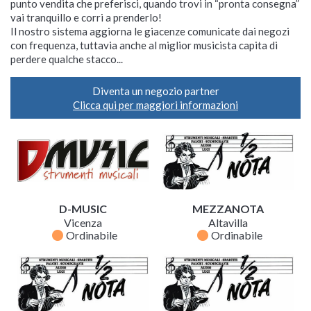
punto vendita che preferisci, quando trovi in “pronta consegna”
vai tranquillo e corri a prenderlo!
Il nostro sistema aggiorna le giacenze comunicate dai negozi
con frequenza, tuttavia anche al miglior musicista capita di
perdere qualche stacco...
Diventa un negozio partner
Clicca qui per maggiori informazioni
D-MUSIC
MEZZANOTA
Vicenza
Altavilla
fiber_manual_record
fiber_manual_record
Ordinabile
Ordinabile