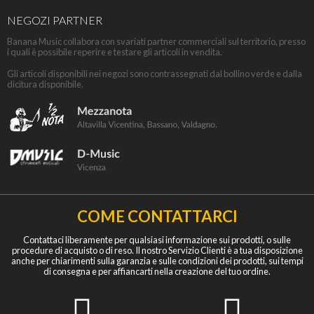
NEGOZI PARTNER
Banana Music collabora con svariati partner commerciali sul territorio, presso
i quali è possibile reperire e testare gli articoli in vendita.
Gli articoli disponibili nei negozi sono contrassegnati dal bollino verde e dalla
dicitura disponibile.
COME CONTATTARCI
Contattaci liberamente per qualsiasi informazione sui prodotti, o sulle
procedure di acquisto o di reso. Il nostro Servizio Clienti è a tua disposizione
anche per chiarimenti sulla garanzia e sulle condizioni dei prodotti, sui tempi
di consegna e per affiancarti nella creazione del tuo ordine.