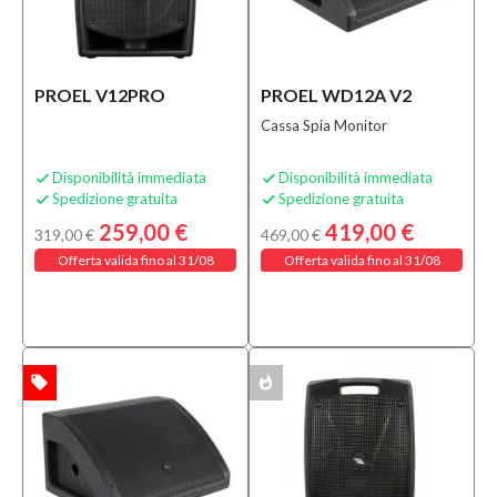
PROEL V12PRO
PROEL WD12A V2
Cassa Spia Monitor
Disponibilità immediata
Disponibilità immediata


Spedizione gratuita
Spedizione gratuita


259,00 €
419,00 €
319,00 €
469,00 €
Offerta valida fino al 31/08
Offerta valida fino al 31/08
local_offer
whatshot
TA
MULTIPACK