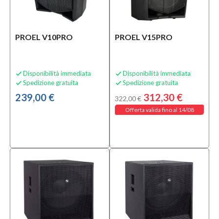
Mezzanota
| Valdagno
(69)
PROEL V10PRO
PROEL V15PRO
Categoria
Accessori
Disponibilità immediata
Disponibilità immediata


e Ricambi
Spedizione gratuita
Spedizione gratuita


per Luci
239,00 €
312,30 €
(1)
322,00 €
Accessori
Offerta valida fino al 14/08
per Cavi
(24)
Accessori
per
Chitarre
e Bassi
(1)
MOSTRA
TUTTI