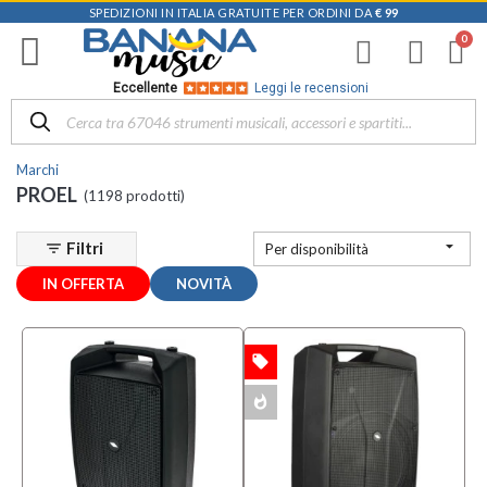
SPEDIZIONI IN ITALIA GRATUITE PER ORDINI DA
€ 99
Filtra
i
risultati
×
Eccellente
Leggi le recensioni
Disponibile
in
Marchi
Negozio
PROEL
(1198 prodotti)
D-
Music |

Filtri
filter_list
Per disponibilità
Vicenza
(13)
IN OFFERTA
NOVITÀ
Mezzanota
| Altavilla
Vicentina
local_offer
OFFERTA
(120)
whatshot
Mezzanota
MULTIPACK
| Bassano
del Grappa
(64)