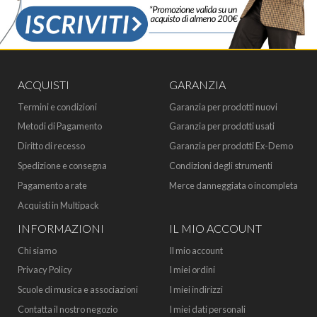
ACQUISTI
GARANZIA
Termini e condizioni
Garanzia per prodotti nuovi
Metodi di Pagamento
Garanzia per prodotti usati
Diritto di recesso
Garanzia per prodotti Ex-Demo
Spedizione e consegna
Condizioni degli strumenti
Pagamento a rate
Merce danneggiata o incompleta
Acquisti in Multipack
INFORMAZIONI
IL MIO ACCOUNT
Chi siamo
Il mio account
Privacy Policy
I miei ordini
Scuole di musica e associazioni
I miei indirizzi
Contatta il nostro negozio
I miei dati personali