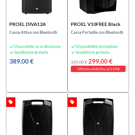
Prezzo
PROEL DIVA12A
PROEL V10FREE Black
0,00 €
-
Cassa Attiva con Bluetooth
Cassa Portatile con Bluetooth
6.195,00 €
Disponibile su ordinazione
Disponibilità immediata


Solo
Spedizione gratuita
Spedizione gratuita


prodotti
389,00 €
299,00 €
329,00 €
In
offerta
Offerta valida fino al 31/08
Si
(58)
Solo
local_offer
local_offer
TA
OFFERTA
prodotti
disponibili
Si
(766)