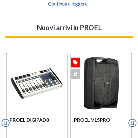
Continua a leggere...
Nuovi arrivi
in PROEL
local_offer
OFFERTA
whatshot
MULTIPACK
PROEL DIGIPAD8
PROEL V15PRO