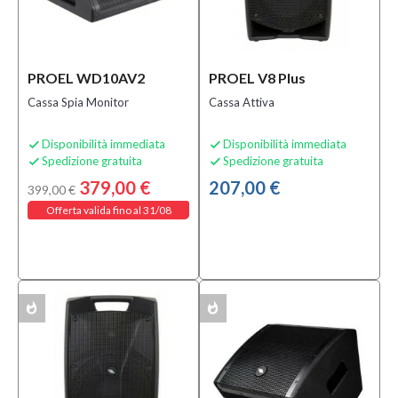
PROEL WD10AV2
PROEL V8 Plus
Cassa Spia Monitor
Cassa Attiva
Disponibilità immediata
Disponibilità immediata


Spedizione gratuita
Spedizione gratuita


379,00 €
207,00 €
399,00 €
Offerta valida fino al 31/08
whatshot
whatshot
ACK
MULTIPACK