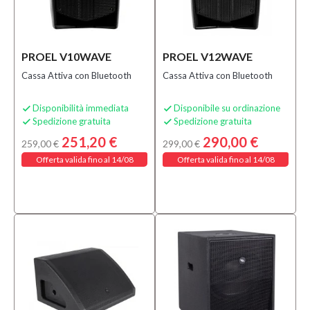
Speciali
Bananamusic
PROEL V10WAVE
PROEL V12WAVE
Novità
Cassa Attiva con Bluetooth
Cassa Attiva con Bluetooth
(2)
Disponibilità immediata
Disponibile su ordinazione


Spedizione gratuita
Spedizione gratuita


251,20 €
290,00 €
259,00 €
299,00 €
Offerta valida fino al 14/08
Offerta valida fino al 14/08