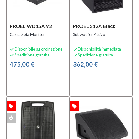
PROEL WD15A V2
PROEL S12A Black
Cassa Spia Monitor
Subwoofer Attivo
Disponibile su ordinazione
Disponibilità immediata


Spedizione gratuita
Spedizione gratuita


475,00 €
362,00 €
local_offer
local_offer
TA
OFFERTA
whatshot
ACK