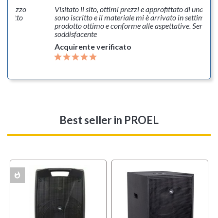
. Prezzo
Visitato il sito, ottimi prezzi e approfittato di una pr
disfatto
sono iscritto e il materiale mi è arrivato in settimana,
prodotto ottimo e conforme alle aspettative. Servizi
soddisfacente
Acquirente verificato
Best seller
in PROEL
whatshot
ACK