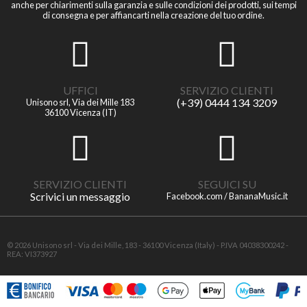
anche per chiarimenti sulla garanzia e sulle condizioni dei prodotti, sui tempi
di consegna e per affiancarti nella creazione del tuo ordine.
UFFICI
SERVIZIO CLIENTI
(+39) 0444 134 3209
Unisono srl, Via dei Mille 183
36100 Vicenza (IT)
SERVIZIO CLIENTI
SEGUICI SU
Scrivici un messaggio
Facebook.com / BananaMusic.it
© 2026 Unisono srl - Via dei Mille, 183 - 36100 Vicenza (Italy) - P.IVA 04038300242 -
REA: VI373927