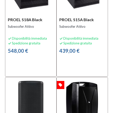
Sottocategoria
Accessori e
PROEL S18A Black
PROEL S15A Black
Ricambi per
Amplificatori
Subwoofer Attivo
Subwoofer Attivo
(5)
Accessori
Disponibilità immediata
Disponibilità immediata


per Aste
Spedizione gratuita
Spedizione gratuita


Microfoniche
548,00 €
439,00 €
(4)
Accessori
per Rack
(21)
MOSTRA
TUTTI
local_offer
OFFERTA
Condizione
Nuovo
(1198)