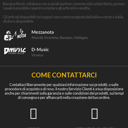
Banana Music collabora con svariati partner commerciali sul territorio, presso
i quali è possibile reperire e testare gli articoli in vendita.
Gli articoli disponibili nei negozi sono contrassegnati dal bollino verde e dalla
dicitura disponibile.
COME CONTATTARCI
Contattaci liberamente per qualsiasi informazione sui prodotti, o sulle
procedure di acquisto o di reso. Il nostro Servizio Clienti è a tua disposizione
anche per chiarimenti sulla garanzia e sulle condizioni dei prodotti, sui tempi
di consegna e per affiancarti nella creazione del tuo ordine.