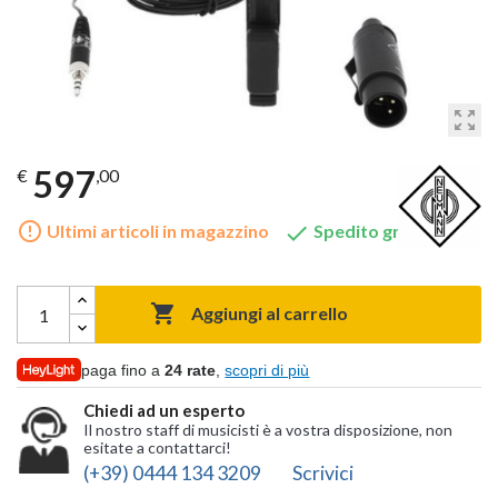
zoom_out_map
597
€
,00
error_outline

Ultimi articoli in magazzino
Spedito gratis

Aggiungi al carrello
paga fino a
24 rate
,
scopri di più
Chiedi ad un esperto
Il nostro staff di musicisti è a vostra disposizione, non
esitate a contattarci!
(+39) 0444 134 3209
Scrivici