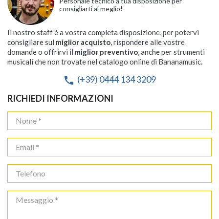
Personale tecnico a tua disposizione per
consigliarti al meglio!
Il nostro staff è a vostra completa disposizione, per potervi
consigliare sul
miglior acquisto
, rispondere alle vostre
domande o offrirvi il
miglior preventivo
, anche per strumenti
musicali che non trovate nel catalogo online di Bananamusic.
(+39) 0444 134 3209
phone
RICHIEDI INFORMAZIONI