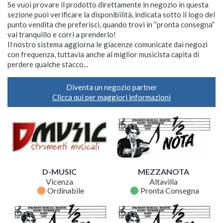
Se vuoi provare il prodotto direttamente in negozio in questa
sezione puoi verificare la disponibilità, indicata sotto il logo del
punto vendita che preferisci, quando trovi in “pronta consegna”
vai tranquillo e corri a prenderlo!
Il nostro sistema aggiorna le giacenze comunicate dai negozi
con frequenza, tuttavia anche al miglior musicista capita di
perdere qualche stacco...
Diventa un negozio partner
Clicca qui per maggiori informazioni
D-MUSIC
MEZZANOTA
Vicenza
Altavilla
fiber_manual_record
fiber_manual_record
Ordinabile
Pronta Consegna