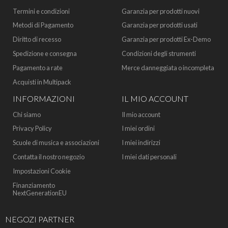
Termini e condizioni
Garanzia per prodotti nuovi
Metodi di Pagamento
Garanzia per prodotti usati
Diritto di recesso
Garanzia per prodotti Ex-Demo
Spedizione e consegna
Condizioni degli strumenti
Pagamento a rate
Merce danneggiata o incompleta
Acquisti in Multipack
INFORMAZIONI
IL MIO ACCOUNT
Chi siamo
Il mio account
Privacy Policy
I miei ordini
Scuole di musica e associazioni
I miei indirizzi
Contatta il nostro negozio
I miei dati personali
Impostazioni Cookie
Finanziamento
NextGenerationEU
NEGOZI PARTNER