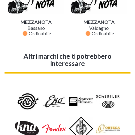
MEZZANOTA
MEZZANOTA
Bassano
Valdagno
fiber_manual_record
fiber_manual_record
Ordinabile
Ordinabile
Altri marchi che ti potrebbero
interessare