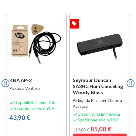
local_offer
OFFERTA
KNA AP-2
Seymour Duncan
SA3HC Hum Canceling
Pickup a Ventosa
Woody Black
Pickup da Buca per Chitarra
Disponibilità immediata

Acustica
Spedizione solo 6,90 €

Disponibilità immediata

43,90 €
Spedizione solo 6,90 €

85,00 €
119,00 €