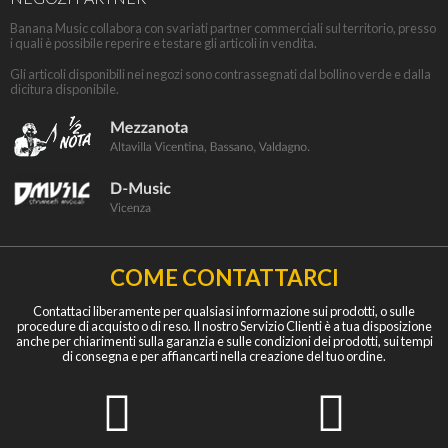
Banana Music collabora con svariati partner commerciali sul territorio, presso
i quali è possibile reperire e testare gli articoli in vendita.
Gli articoli disponibili nei negozi sono contrassegnati dal bollino verde e dalla
dicitura disponibile.
COME CONTATTARCI
Contattaci liberamente per qualsiasi informazione sui prodotti, o sulle
procedure di acquisto o di reso. Il nostro Servizio Clienti è a tua disposizione
anche per chiarimenti sulla garanzia e sulle condizioni dei prodotti, sui tempi
di consegna e per affiancarti nella creazione del tuo ordine.