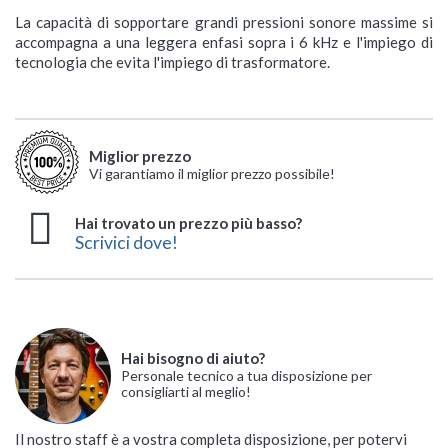
279,00 €
299,00 €
194,00 €
266,00 €
130,90 €
219,00 €
198,00 €
165,00 €
194,00 €
989,00 €
135,00 €
La capacità di sopportare grandi pressioni sonore massime si
accompagna a una leggera enfasi sopra i 6 kHz e l'impiego di
Offerta valida fino al 14/08
tecnologia che evita l'impiego di trasformatore.
Miglior prezzo
Vi garantiamo il miglior prezzo possibile!
Hai trovato un prezzo più basso?
Scrivici dove!
Hai bisogno di aiuto?
Personale tecnico a tua disposizione per
consigliarti al meglio!
Il nostro staff è a vostra completa disposizione, per potervi