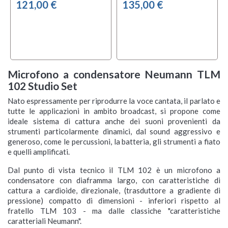
121,00 €
135,00 €
Microfono a condensatore Neumann TLM
local_offer
TA
102 Studio Set
Nato espressamente per riprodurre la voce cantata, il parlato e
tutte le applicazioni in ambito broadcast, si propone come
ideale sistema di cattura anche dei suoni provenienti da
strumenti particolarmente dinamici, dal sound aggressivo e
generoso, come le percussioni, la batteria, gli strumenti a fiato
e quelli amplificati.
Dal punto di vista tecnico il TLM 102 è un microfono a
AKG C151
WARM AUDIO WA-
WARM AUDIO WA-
WARM AUDIO WA-
SE Electronics SE7
AKG C114
WARM AUDIO WA-
WARM AUDIO WA-
WARM AUDIO WA-
SE Electronics SE6160
condensatore con diaframma largo, con caratteristiche di
87JR Nickel
87JR Black
47JR SE Nickel
SideFire Stereo-Set
87JR SE Black
47JR SE Black
87JR SE Nickel
Pair
cattura a cardioide, direzionale, (trasduttore a gradiente di
pressione) compatto di dimensioni - inferiori rispetto al
fratello TLM 103 - ma dalle classiche "caratteristiche
Disponibile su ordinazione
Disponibilità immediata
Disponibilità immediata
Disponibilità immediata
Disponibilità immediata
Disponibile su ordinazione
Disponibilità immediata
Disponibilità immediata
Disponibilità immediata
Disponibilità immediata










caratteriali Neumann".
Spedizione gratuita
Spedizione gratuita
Spedizione gratuita
Spedizione gratuita
Spedizione gratuita
Spedizione gratuita
Spedizione gratuita
Spedizione gratuita
Spedizione gratuita
Spedizione gratuita









