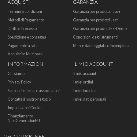
ACQUISTI
GARANZIA
Termini e condizioni
Garanzia per prodotti nuovi
Metodi di Pagamento
Garanzia per prodotti usati
Diritto di recesso
Garanzia per prodotti Ex-Demo
Spedizione e consegna
Condizioni degli strumenti
Pagamento a rate
Merce danneggiata o incompleta
Acquisti in Multipack
INFORMAZIONI
IL MIO ACCOUNT
Chi siamo
Il mio account
Privacy Policy
I miei ordini
Scuole di musica e associazioni
I miei indirizzi
Contatta il nostro negozio
I miei dati personali
Impostazioni Cookie
Finanziamento
NextGenerationEU
NEGOZI PARTNER