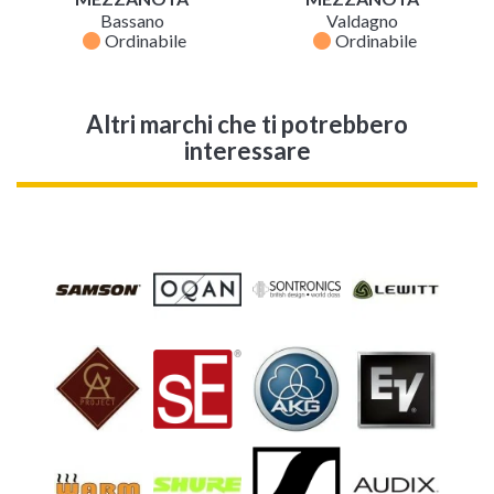
Bassano
Valdagno
fiber_manual_record
fiber_manual_record
Ordinabile
Ordinabile
Altri marchi che ti potrebbero
interessare