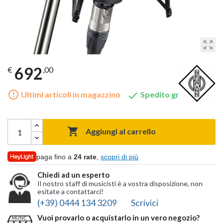
zoom_out_map
692
€
,00
error_outline

Ultimi articoli in magazzino
Spedito gratis

Aggiungi al carrello
paga fino a
24 rate
,
scopri di più
Chiedi ad un esperto
Il nostro staff di musicisti è a vostra disposizione, non
esitate a contattarci!
(+39) 0444 134 3209
Scrivici
Vuoi provarlo o acquistarlo in un vero negozio?