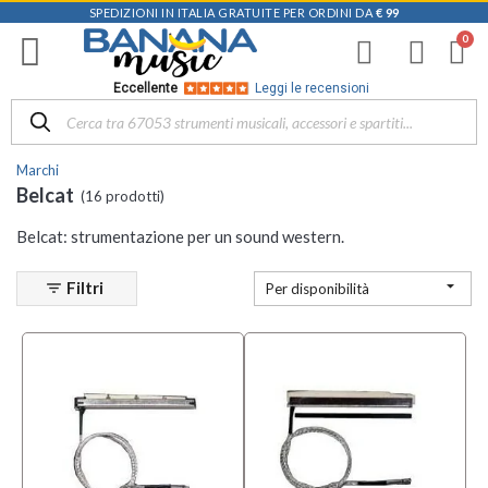
SPEDIZIONI IN ITALIA GRATUITE PER ORDINI DA
€ 99
Filtra
i
risultati
×
Eccellente
Leggi le recensioni
Disponibile
in
Marchi
Negozio
Belcat
(16 prodotti)
Mezzanota
Belcat: strumentazione per un sound western.
| Altavilla
Vicentina
(3)

Filtri
filter_list
Per disponibilità
Categoria
Pickup e
Accessori
(16)
Sottocategoria