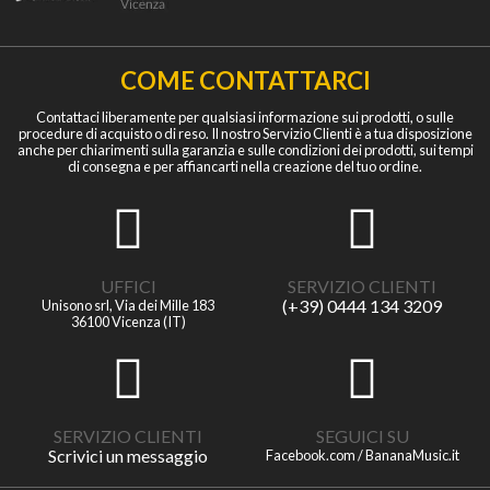
COME CONTATTARCI
Contattaci liberamente per qualsiasi informazione sui prodotti, o sulle
procedure di acquisto o di reso. Il nostro Servizio Clienti è a tua disposizione
anche per chiarimenti sulla garanzia e sulle condizioni dei prodotti, sui tempi
di consegna e per affiancarti nella creazione del tuo ordine.
UFFICI
SERVIZIO CLIENTI
(+39) 0444 134 3209
Unisono srl, Via dei Mille 183
36100 Vicenza (IT)
SERVIZIO CLIENTI
SEGUICI SU
Scrivici un messaggio
Facebook.com / BananaMusic.it