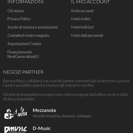
INFORMAZIONI
IL MIO ACCOUNT
Chi siamo
Il mio account
Privacy Policy
I miei ordini
Scuole di musica e associazioni
I miei indirizzi
Contatta il nostro negozio
I miei dati personali
Impostazioni Cookie
Finanziamento
NextGenerationEU
NEGOZI PARTNER
Banana Music collabora con svariati partner commerciali sul territorio, presso
i quali è possibile reperire e testare gli articoli in vendita.
Gli articoli disponibili nei negozi sono contrassegnati dal bollino verde e dalla
dicitura disponibile.