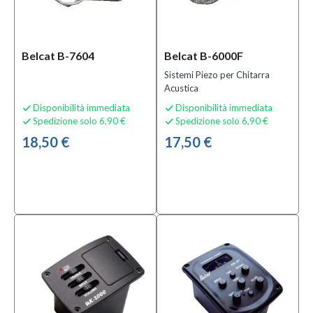
Pickup e
Preamp
per
Belcat B-7604
Belcat B-6000F
Chitarre
Sistemi Piezo per Chitarra
Acustiche
Acustica
e
Classiche
Disponibilità immediata
Disponibilità immediata


(14)
Spedizione solo 6,90 €
Spedizione solo 6,90 €


Pickup
18,50 €
17,50 €
per Altri
Strumenti
a Corda
(1)
Pickup
per
Bassi
Elettrici
(1)
Condizione