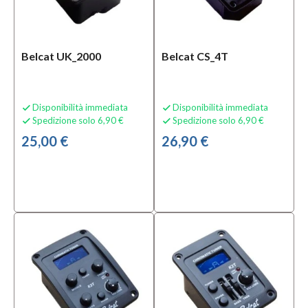
Nuovo
(16)
Belcat UK_2000
Belcat CS_4T
Prezzo
0,00 €
Disponibilità immediata
Disponibilità immediata


-
Spedizione solo 6,90 €
Spedizione solo 6,90 €


60,00 €
25,00 €
26,90 €
Solo
prodotti
disponibili
Si
(10)