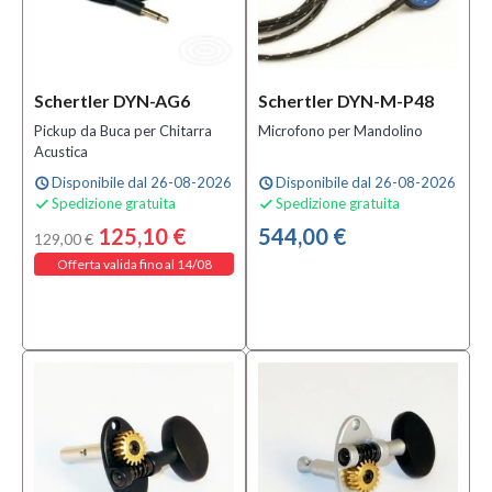
Schertler DYN-AG6
Schertler DYN-M-P48
Pickup da Buca per Chitarra
Microfono per Mandolino
Acustica
Disponibile dal 26-08-2026
Disponibile dal 26-08-2026
schedule
schedule
Spedizione gratuita
Spedizione gratuita


125,10 €
544,00 €
129,00 €
Offerta valida fino al 14/08