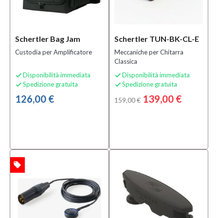
Si
(5)
Schertler Bag Jam
Schertler TUN-BK-CL-E
Solo
prodotti
Custodia per Amplificatore
Meccaniche per Chitarra
disponibili
Classica
Disponibilità immediata
Disponibilità immediata


Si
Spedizione gratuita
Spedizione gratuita


(7)
126,00 €
139,00 €
159,00 €
local_offer
TA