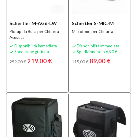
(9)
Casse
Audio
(2)
Schertler M-AG6-LW
Schertler S-MIC-M
Effetti
Pickup da Buca per Chitarra
Microfono per Chitarra
(2)
Acustica
MOSTRA
Disponibilità immediata
Disponibilità immediata


Spedizione gratuita
Spedizione solo 6,90 €
TUTTI


219,00 €
89,00 €
259,00 €
115,00 €
Sottocategoria
Accessori e
Ricambi per
Amplificatori
(5)
Amplificatori
per Chitarra
Acustica
(4)
Impianti
Audio
Completi