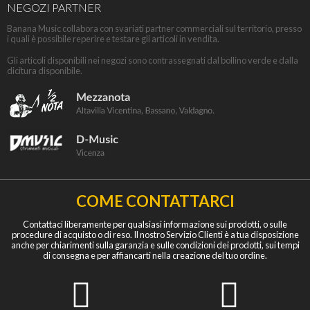
NEGOZI PARTNER
Banana Music collabora con svariati partner commerciali sul territorio, presso
i quali è possibile reperire e testare gli articoli in vendita.
Gli articoli disponibili nei negozi sono contrassegnati dal bollino verde e dalla
dicitura disponibile.
COME CONTATTARCI
Contattaci liberamente per qualsiasi informazione sui prodotti, o sulle
procedure di acquisto o di reso. Il nostro Servizio Clienti è a tua disposizione
anche per chiarimenti sulla garanzia e sulle condizioni dei prodotti, sui tempi
di consegna e per affiancarti nella creazione del tuo ordine.