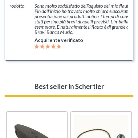
rni. Prodotto
Sono molto soddisfatto dell’aquisto del mio flauto Y
ndo
Fin dall’inizio ho trovato molto chiara e accurata la
presentazione dei prodotti online. I tempi di consegn
stati persino più brevi di quelli previsti. L’imballaggio
esemplare. E naturalmente il flauto è di grande qualit
Bravi Banca Music!
Acquirente verificato
Best seller
in Schertler
l
OFFERTA