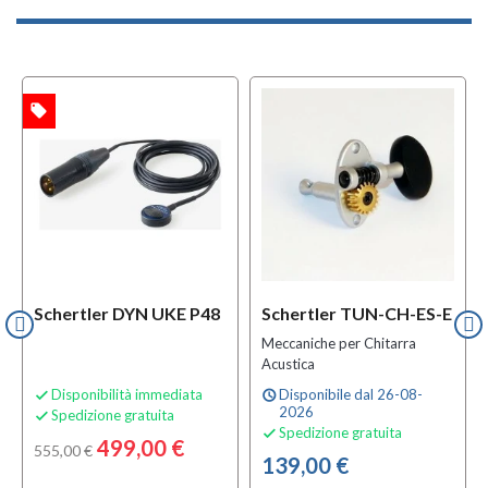
local_offer
l
TA
OFFERTA
Schertler DYN UKE P48
Schertler TUN-CH-ES-E
Meccaniche per Chitarra
Acustica
Disponibilità immediata
Disponibile dal 26-08-

schedule
2026
Spedizione gratuita

Spedizione gratuita

499,00 €
555,00 €
139,00 €