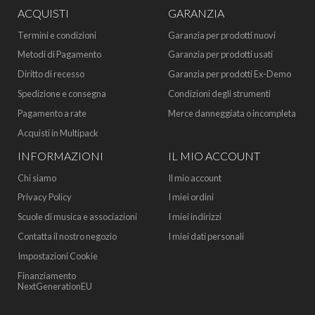
ACQUISTI
GARANZIA
Termini e condizioni
Garanzia per prodotti nuovi
Metodi di Pagamento
Garanzia per prodotti usati
Diritto di recesso
Garanzia per prodotti Ex-Demo
Spedizione e consegna
Condizioni degli strumenti
Pagamento a rate
Merce danneggiata o incompleta
Acquisti in Multipack
INFORMAZIONI
IL MIO ACCOUNT
Chi siamo
Il mio account
Privacy Policy
I miei ordini
Scuole di musica e associazioni
I miei indirizzi
Contatta il nostro negozio
I miei dati personali
Impostazioni Cookie
Finanziamento
NextGenerationEU