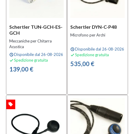
Schertler TUN-GCH-ES-
Schertler DYN-C-P48
GCH
Microfono per Archi
Meccaniche per Chitarra
Acustica
Disponibile dal 26-08-2026
schedule
Disponibile dal 26-08-2026
Spedizione gratuita
schedule

Spedizione gratuita

535,00 €
139,00 €
local_offer
TA