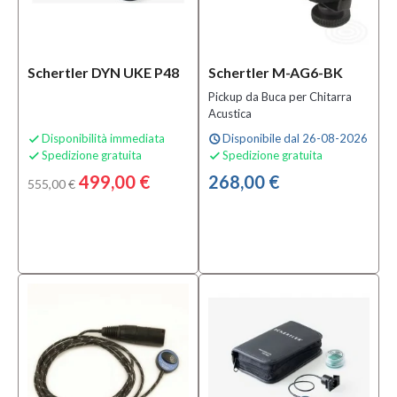
Schertler DYN UKE P48
Schertler M-AG6-BK
Pickup da Buca per Chitarra
Acustica
Disponibilità immediata
Disponibile dal 26-08-2026

schedule
Spedizione gratuita
Spedizione gratuita


499,00 €
268,00 €
555,00 €