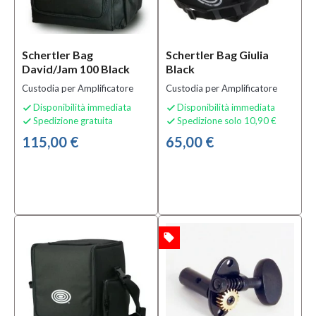
(2)
MOSTRA
TUTTI
Schertler Bag
Schertler Bag Giulia
David/Jam 100 Black
Black
Condizione
Custodia per Amplificatore
Custodia per Amplificatore
Nuovo
Disponibilità immediata
Disponibilità immediata


Spedizione gratuita
Spedizione solo 10,90 €
(40)


115,00 €
65,00 €
Prezzo
60,00 €
-
2.385,00 €
local_offer
OFFERTA
Solo
prodotti
In
offerta