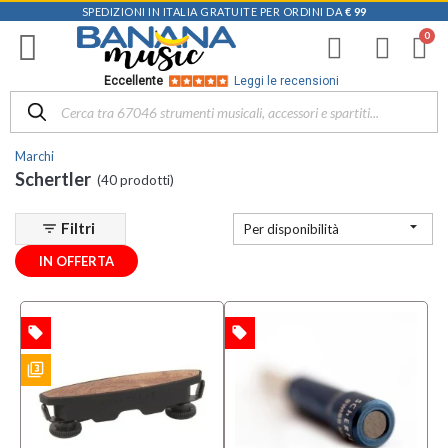
SPEDIZIONI IN ITALIA GRATUITE PER ORDINI DA
€ 99
Filtra
i
risultati
×
Eccellente
Leggi le recensioni
Disponibile
in
Marchi
Negozio
Schertler
(40 prodotti)
D-
Music |

Filtri
filter_list
Per disponibilità
Vicenza
(6)
IN OFFERTA
Mezzanota
| Altavilla
Vicentina
local_offer
local_offer
TA
OFFERTA
(2)
filter_3
ES
Categoria
Amplificatori