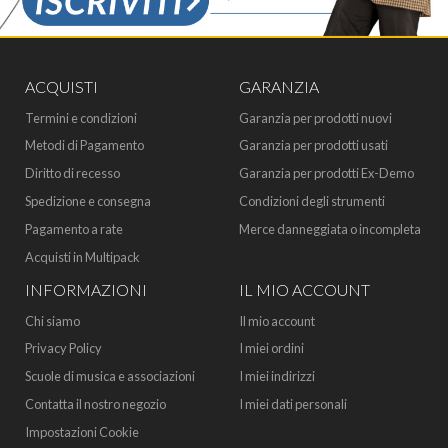
ACQUISTI
GARANZIA
Termini e condizioni
Garanzia per prodotti nuovi
Metodi di Pagamento
Garanzia per prodotti usati
Diritto di recesso
Garanzia per prodotti Ex-Demo
Spedizione e consegna
Condizioni degli strumenti
Pagamento a rate
Merce danneggiata o incompleta
Acquisti in Multipack
INFORMAZIONI
IL MIO ACCOUNT
Chi siamo
Il mio account
Privacy Policy
I miei ordini
Scuole di musica e associazioni
I miei indirizzi
Contatta il nostro negozio
I miei dati personali
Impostazioni Cookie