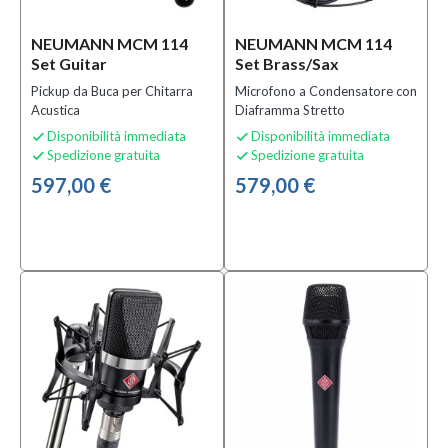
per
Tipologia
NEUMANN MCM 114
NEUMANN MCM 114
(3)
Set Guitar
Set Brass/Sax
Microfoni
Pickup da Buca per Chitarra
Microfono a Condensatore con
per
Acustica
Diaframma Stretto
Utilizzo
(3)
Disponibilità immediata
Disponibilità immediata


Spedizione gratuita
Spedizione gratuita


MOSTRA
597,00 €
579,00 €
TUTTI
Sottocategoria
Microfoni a
Condensatore
(3)
Microfoni
da Studio
(3)
Microfoni
per Fiati
e Ottoni