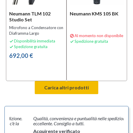
(1)
MOSTRA
Neumann TLM 102
Neumann KMS 105 BK
TUTTI
Studio Set
Microfono a Condensatore con
Condizione
Diaframma Largo
Al momento non disponibile

Disponibilità immediata
Spedizione gratuita


Nuovo
Spedizione gratuita

(4)
692,00 €
Prezzo
570,00 €
-
Carica altri prodotti
705,00 €
Solo
prodotti
a spedizione.
Qualità, convenienza e puntualità nelle spedizioni. To
disponibili
bbio c'è la
eccellente. Consiglio a tutti.
Si
Acquirente verificato