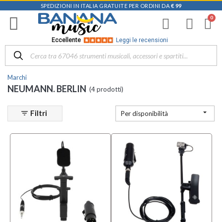
SPEDIZIONI IN ITALIA GRATUITE PER ORDINI DA
€ 99
Filtra
i
risultati
×
Eccellente
Leggi le recensioni
Disponibile
in
Marchi
Negozio
NEUMANN. BERLIN
(4 prodotti)
Mezzanota
| Altavilla

Filtri
filter_list
Per disponibilità
Vicentina
(3)
Categoria
Microfoni
per
Strumenti
(3)
Microfoni