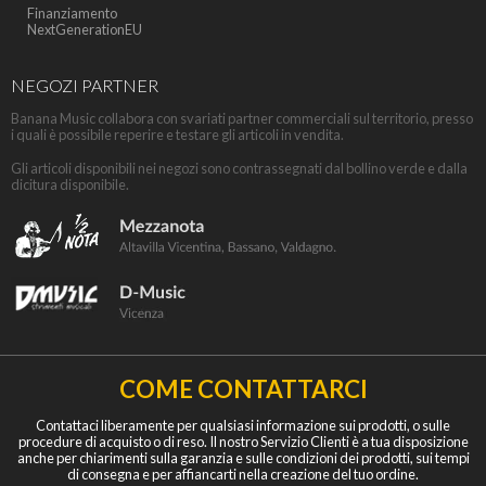
Finanziamento
NextGenerationEU
NEGOZI PARTNER
Banana Music collabora con svariati partner commerciali sul territorio, presso
i quali è possibile reperire e testare gli articoli in vendita.
Gli articoli disponibili nei negozi sono contrassegnati dal bollino verde e dalla
dicitura disponibile.
COME CONTATTARCI
Contattaci liberamente per qualsiasi informazione sui prodotti, o sulle
procedure di acquisto o di reso. Il nostro Servizio Clienti è a tua disposizione
anche per chiarimenti sulla garanzia e sulle condizioni dei prodotti, sui tempi
di consegna e per affiancarti nella creazione del tuo ordine.