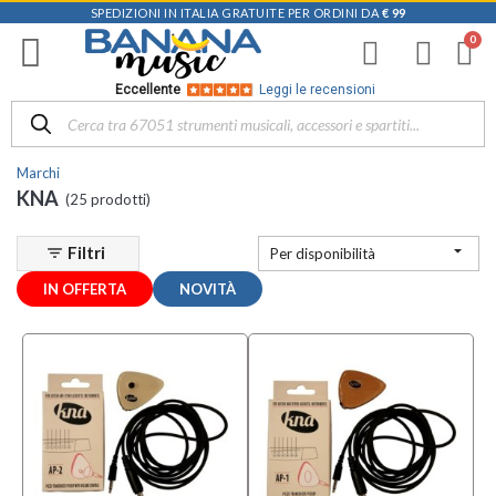
SPEDIZIONI IN ITALIA GRATUITE PER ORDINI DA
€ 99
Filtra
i
risultati
×
Eccellente
Leggi le recensioni
Disponibile
in
Marchi
Negozio
KNA
(25 prodotti)
Mezzanota
| Altavilla

Filtri
filter_list
Per disponibilità
Vicentina
(3)
IN OFFERTA
NOVITÀ
Mezzanota
| Valdagno
(1)
Categoria
Effetti
(1)