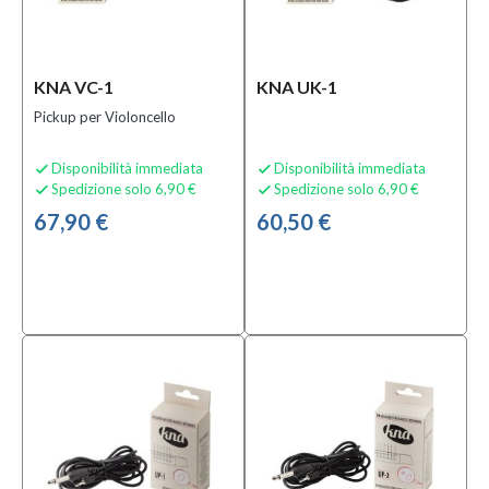
Solo
prodotti
In
offerta
KNA VC-1
KNA UK-1
Si
Pickup per Violoncello
(2)
Disponibilità immediata
Disponibilità immediata


Solo
Spedizione solo 6,90 €
Spedizione solo 6,90 €


prodotti
67,90 €
60,50 €
disponibili
Si
(24)
Speciali
Bananamusic
Novità
(2)