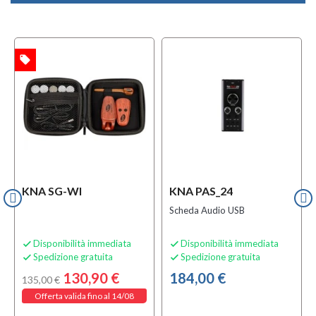
local_offer
TA
KNA SG-WI
KNA PAS_24
Scheda Audio USB
Disponibilità immediata
Disponibilità immediata


Spedizione gratuita
Spedizione gratuita


130,90 €
184,00 €
135,00 €
Offerta valida fino al 14/08