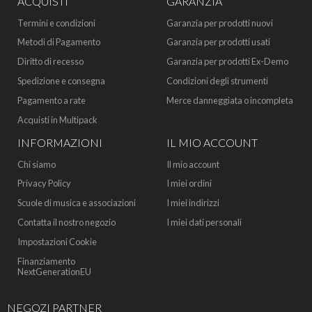
ACQUISTI
GARANZIA
Termini e condizioni
Garanzia per prodotti nuovi
Metodi di Pagamento
Garanzia per prodotti usati
Diritto di recesso
Garanzia per prodotti Ex-Demo
Spedizione e consegna
Condizioni degli strumenti
Pagamento a rate
Merce danneggiata o incompleta
Acquisti in Multipack
INFORMAZIONI
IL MIO ACCOUNT
Chi siamo
Il mio account
Privacy Policy
I miei ordini
Scuole di musica e associazioni
I miei indirizzi
Contatta il nostro negozio
I miei dati personali
Impostazioni Cookie
Finanziamento
NextGenerationEU
NEGOZI PARTNER