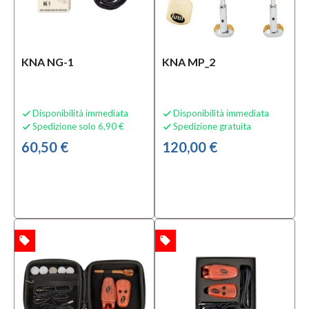
KNA NG-1
KNA MP_2
Disponibilità immediata
Disponibilità immediata


Spedizione solo 6,90 €
Spedizione gratuita


60,50 €
120,00 €
local_offer
local_offer
TA
OFFERTA