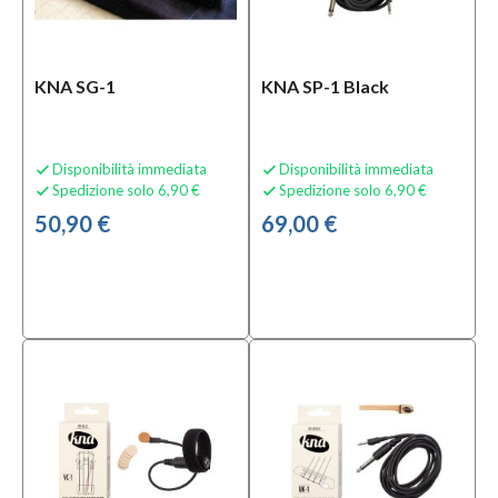
Microfoni
per
Strumenti
KNA SG-1
KNA SP-1 Black
ad Arco
(1)
MOSTRA
TUTTI
Disponibilità immediata
Disponibilità immediata


Spedizione solo 6,90 €
Spedizione solo 6,90 €


50,90 €
69,00 €
Condizione
Nuovo
(25)
Prezzo
30,00 €
-
330,00 €