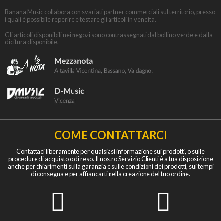
Banana Music collabora con svariati partner commerciali sul territorio, presso
i quali è possibile reperire e testare gli articoli in vendita.
Gli articoli disponibili nei negozi sono contrassegnati dal bollino verde e dalla
dicitura disponibile.
COME CONTATTARCI
Contattaci liberamente per qualsiasi informazione sui prodotti, o sulle
procedure di acquisto o di reso. Il nostro Servizio Clienti è a tua disposizione
anche per chiarimenti sulla garanzia e sulle condizioni dei prodotti, sui tempi
di consegna e per affiancarti nella creazione del tuo ordine.