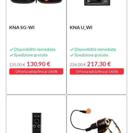
KNA SG-WI
KNA U_WI
Disponibilità immediata
Disponibilità immediata


Spedizione gratuita
Spedizione gratuita


130,90 €
217,30 €
135,00 €
224,00 €
Offerta valida fino al 14/08
Offerta valida fino al 14/08