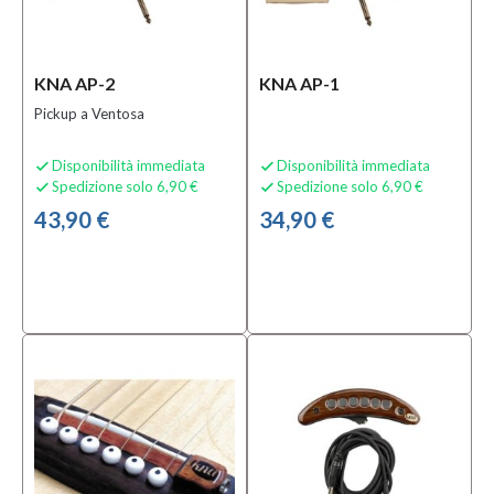
Microfoni
per
Strumenti
(1)
KNA AP-2
KNA AP-1
Microfoni
Pickup a Ventosa
per
Tipologia
Disponibilità immediata
Disponibilità immediata


(1)
Spedizione solo 6,90 €
Spedizione solo 6,90 €


MOSTRA
43,90 €
34,90 €
TUTTI
Sottocategoria
Accessori
e Ricambi
per
Effetti
(1)
Microfoni
a
Contatto
(1)