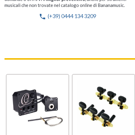
musicali che non trovate nel catalogo online di Bananamusic.
(+39) 0444 134 3209
phone