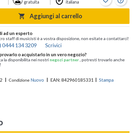
favorite_border
help_outline
gratuita
italiana
Aggiungi al carrello

i ad un esperto
tro staff di musicisti è a vostra disposizione, non esitate a contattarci!
) 0444 134 3209
Scrivici
provarlo o acquistarlo in un vero negozio?
ca la disponibilita nei nostri
negozi partner
, potresti trovarlo anche
!
2
Nuovo
EAN:
842960185331
Stampa
Condizione
o