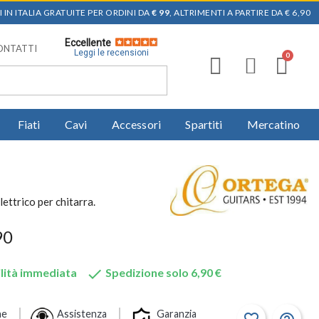
 IN ITALIA GRATUITE PER ORDINI DA
€ 99
, ALTRIMENTI A PARTIRE DA € 6,90
Eccellente
ONTATTI
Leggi le recensioni
Fiati
Cavi
Accessori
Spartiti
Mercatino
ettrico per chitarra.
90

lità immediata
Spedizione solo 6,90 €
ne
Assistenza
Garanzia