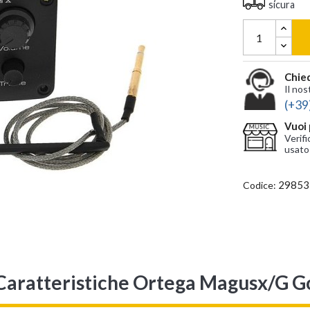
sicura
Chied
Il nos
(+39
Vuoi 
Verifi
usato
29853
Codice:
Caratteristiche Ortega Magusx/G G