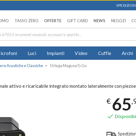
SPEDIZIONI
OMO
TASSO ZERO
OFFERTE
GIFT CARD
NEWS
NEGOZI
C
icrofoni
Luci
Impianti
Video
Cuffie
Archi
rre Acustiche e Classiche
Ortega Magusx/G Go
le attivo e ricaricabile integrato montato lateralmente con piezoel
65
€
,

Disponibi
Spedizio