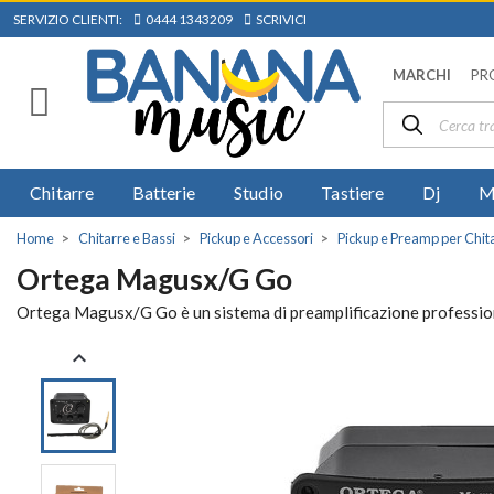
SERVIZIO CLIENTI:
0444 1343209
SCRIVICI
MARCHI
PR
Chitarre
Batterie
Studio
Tastiere
Dj
M
Home
Chitarre e Bassi
Pickup e Accessori
Pickup e Preamp per Chita
Ortega Magusx/G Go
Ortega Magusx/G Go è un sistema di preamplificazione professiona
