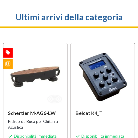
Ultimi arrivi della categoria
local_offer
A
filter_3
S
Schertler M-AG6-LW
Belcat K4_T
Pickup da Buca per Chitarra
Acustica
Disponibilità immediata
Disponibilità immediata

