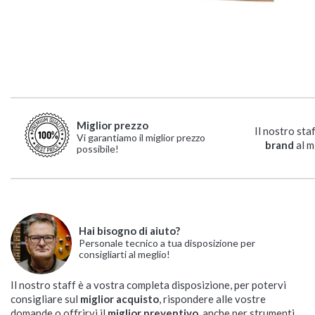
Miglior prezzo
Il nostro sta
Vi garantiamo il miglior prezzo
brand
al m
possibile!
Hai bisogno di aiuto?
Personale tecnico a tua disposizione per
consigliarti al meglio!
Il nostro staff è a vostra completa disposizione, per potervi
consigliare sul
miglior acquisto
, rispondere alle vostre
domande o offrirvi il
miglior preventivo
, anche per strumenti