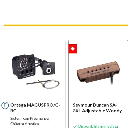
local_offer
OFFERTA
OFFERT
BUNDLE
Ortega MAGUSPRO/G-
Seymour Duncan SA-
RC
3XL Adjustable Woody
Sistemi con Preamp per
Chitarra Acustica
Disponibilità immediata
