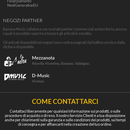
Finanziamento
NextGenerationEU
NEGOZI PARTNER
Banana Music collabora con svariati partner commerciali sul territorio, presso
i quali è possibile reperire e testare gli articoli in vendita.
Gli articoli disponibili nei negozi sono contrassegnati dal bollino verde e dalla
dicitura disponibile.
COME CONTATTARCI
Contattaci liberamente per qualsiasi informazione sui prodotti, o sulle
procedure di acquisto o di reso. Il nostro Servizio Clienti è a tua disposizione
anche per chiarimenti sulla garanzia e sulle condizioni dei prodotti, sui tempi
di consegna e per affiancarti nella creazione del tuo ordine.