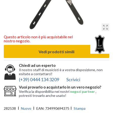
zoom_out_map
Questo articolo non è più acquistabile nel
nostro negozio.
Vedi prodotti simili
Chiedi ad un esperto
Il nostro staff di musicisti è a vostra disposizione, non
esitate a contattarci!
(+39) 0444 134 3209
Scrivici
Vuoi provarlo o acquistarlo in un vero negozio?
Verifica la disponibilita nei nostri
negozi partner
,
potresti trovarlo anche usato!
282538
Nuovo
EAN:
734990694375
Stampa