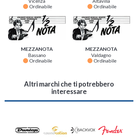
Vicenza
Altavilla
fiber_manual_record
fiber_manual_record
Ordinabile
Ordinabile
MEZZANOTA
MEZZANOTA
Bassano
Valdagno
fiber_manual_record
fiber_manual_record
Ordinabile
Ordinabile
Altri marchi che ti potrebbero
interessare