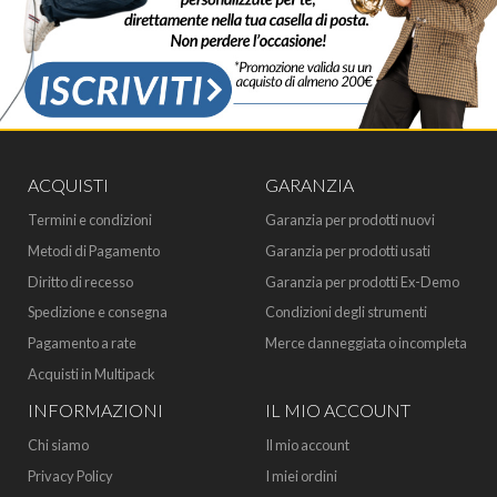
ACQUISTI
GARANZIA
Termini e condizioni
Garanzia per prodotti nuovi
Metodi di Pagamento
Garanzia per prodotti usati
Diritto di recesso
Garanzia per prodotti Ex-Demo
Spedizione e consegna
Condizioni degli strumenti
Pagamento a rate
Merce danneggiata o incompleta
Acquisti in Multipack
INFORMAZIONI
IL MIO ACCOUNT
Chi siamo
Il mio account
Privacy Policy
I miei ordini