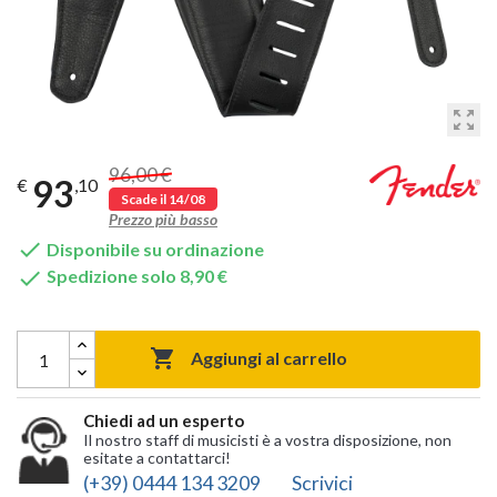
zoom_out_map
96,00 €
93
€
,10
Scade il 14/08
Prezzo più basso

Disponibile su ordinazione

Spedizione solo 8,90 €

Aggiungi al carrello
Chiedi ad un esperto
Il nostro staff di musicisti è a vostra disposizione, non
esitate a contattarci!
(+39) 0444 134 3209
Scrivici