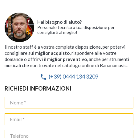
Hai bisogno di aiuto?
Personale tecnico a tua disposizione per
consigliarti al meglio!
Il nostro staff è a vostra completa disposizione, per potervi
consigliare sul
miglior acquisto
, rispondere alle vostre
domande o offrirvi il
miglior preventivo
, anche per strumenti
musicali che non trovate nel catalogo online di Bananamusic.
(+39) 0444 134 3209
phone
RICHIEDI INFORMAZIONI