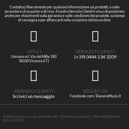
Contattaci liberamente per qualsiasi informazione sui prodotti, o sulle
procedure di acquisto o di reso. Il nostro Servizio Clienti è a tua disposizione
anche per chiarimenti sulla garanzia e sulle condizioni dei prodotti, sui tempi
di consegna e per affiancarti nella creazione del tuo ordine.
UFFICI
SERVIZIO CLIENTI
(+39) 0444 134 3209
Unisono srl, Via dei Mille 183
36100 Vicenza (IT)
SERVIZIO CLIENTI
SEGUICI SU
Scrivici un messaggio
Facebook.com / BananaMusic.it
© 2026 Unisono srl - Via dei Mille, 183 - 36100 Vicenza (Italy) - P.IVA 04038300242 -
REA: VI373927