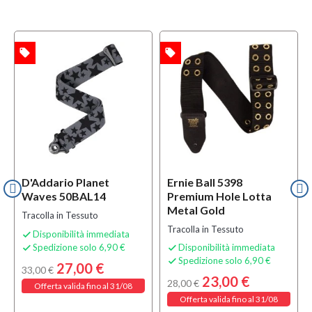
local_offer
local_offer
l
TA
OFFERTA
OFFERTA
D'Addario Planet
Ernie Ball 5398
Waves 50BAL14
Premium Hole Lotta
Metal Gold
Tracolla in Tessuto
Tracolla in Tessuto
Disponibilità immediata

Spedizione solo 6,90 €
Disponibilità immediata


Spedizione solo 6,90 €

27,00 €
33,00 €
23,00 €
28,00 €
Offerta valida fino al 31/08
Offerta valida fino al 31/08