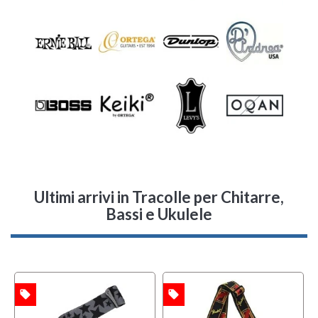
Ultimi arrivi
in Tracolle per Chitarre,
Bassi e Ukulele
local_offer
local_offer
l
TA
OFFERTA
OFFERTA