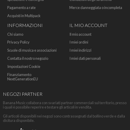
Pagamento a rate
Merce danneggiata o incompleta
Acquisti in Multipack
INFORMAZIONI
IL MIO ACCOUNT
Chi siamo
Il mio account
Privacy Policy
I miei ordini
Scuole di musica e associazioni
I miei indirizzi
Contatta il nostro negozio
I miei dati personali
Impostazioni Cookie
Finanziamento
NextGenerationEU
NEGOZI PARTNER
Banana Music collabora con svariati partner commerciali sul territorio, presso
i quali è possibile reperire e testare gli articoli in vendita.
Gli articoli disponibili nei negozi sono contrassegnati dal bollino verde e dalla
dicitura disponibile.