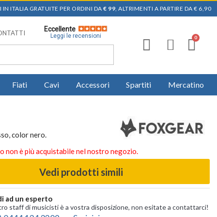
 IN ITALIA GRATUITE PER ORDINI DA
€ 99
, ALTRIMENTI A PARTIRE DA € 6,90
Eccellente
ONTATTI
Leggi le recensioni
Fiati
Cavi
Accessori
Spartiti
Mercatino
so, color nero.
o non è più acquistabile nel nostro negozio.
Vedi prodotti simili
i ad un esperto
tro staff di musicisti è a vostra disposizione, non esitate a contattarci!