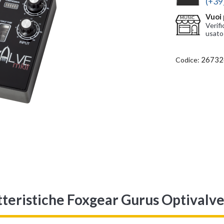
(+39
Vuoi 
Verifi
usato
26732
Codice:
teristiche Foxgear Gurus Optivalv