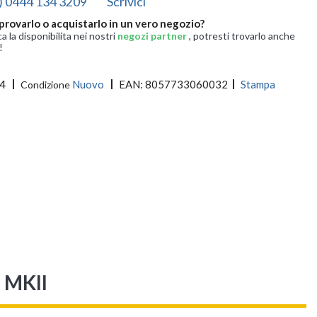
) 0444 134 3209
Scrivici
provarlo o acquistarlo in un vero negozio?
ca la disponibilita nei nostri
negozi partner
, potresti trovarlo anche
!
4
Nuovo
EAN:
8057733060032
Stampa
Condizione
e MKII