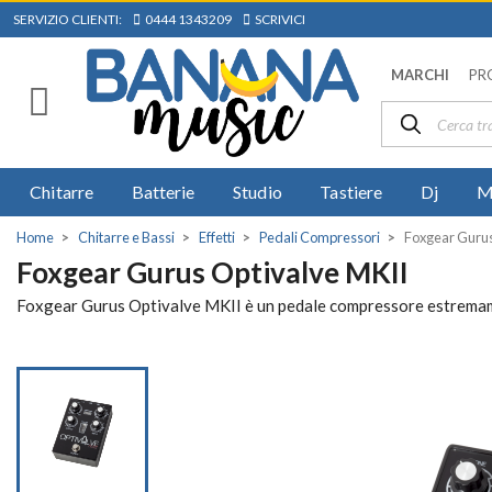
SERVIZIO CLIENTI:
0444 1343209
SCRIVICI
MARCHI
PR
Chitarre
Batterie
Studio
Tastiere
Dj
M
Home
Chitarre e Bassi
Effetti
Pedali Compressori
Foxgear Gurus
Foxgear Gurus Optivalve MKII
Foxgear Gurus Optivalve MKII è un pedale compressore estremamente