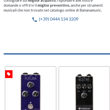
consigliare sul
miglior acquisto
, rispondere alle vostre
domande o offrirvi il
miglior preventivo
, anche per strumenti
musicali che non trovate nel catalogo online di Bananamusic.
(+39) 0444 134 3209
phone
local_offer
TA