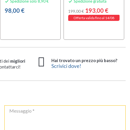
Spedizione solo 8,90 €
Spedizione gratuita


98,00 €
193,00 €
199,00 €
Offerta valida fino al 14/08
Hai trovato un prezzo più basso?
ti dei
migliori
Scrivici dove!
ontattarci!