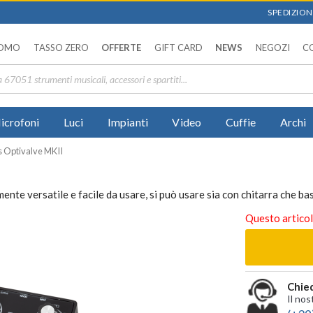
SPEDIZIONI
OMO
TASSO ZERO
OFFERTE
GIFT CARD
NEWS
NEGOZI
C
icrofoni
Luci
Impianti
Video
Cuffie
Archi
 Optivalve MKII
 versatile e facile da usare, si può usare sia con chitarra che bas
Questo articol
Chied
Il nos