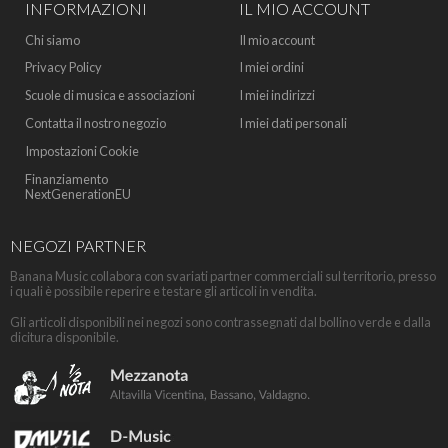
INFORMAZIONI
IL MIO ACCOUNT
Chi siamo
Il mio account
Privacy Policy
I miei ordini
Scuole di musica e associazioni
I miei indirizzi
Contatta il nostro negozio
I miei dati personali
Impostazioni Cookie
Finanziamento
NextGenerationEU
NEGOZI PARTNER
Banana Music collabora con svariati partner commerciali sul territorio, presso
i quali è possibile reperire e testare gli articoli in vendita.
Gli articoli disponibili nei negozi sono contrassegnati dal bollino verde e dalla
dicitura disponibile.