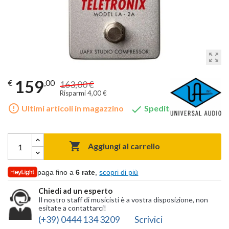
zoom_out_map
159
€
,00
163,00 €
Risparmi 4,00 €
error_outline

Ultimi articoli in magazzino
Spedito gratis

Aggiungi al carrello
paga fino a
6 rate
,
scopri di più
Chiedi ad un esperto
Il nostro staff di musicisti è a vostra disposizione, non
esitate a contattarci!
(+39) 0444 134 3209
Scrivici