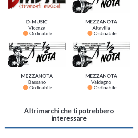
D-MUSIC
MEZZANOTA
Vicenza
Altavilla
fiber_manual_record
fiber_manual_record
Ordinabile
Ordinabile
MEZZANOTA
MEZZANOTA
Bassano
Valdagno
fiber_manual_record
fiber_manual_record
Ordinabile
Ordinabile
Altri marchi che ti potrebbero
interessare