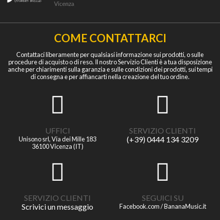
COME CONTATTARCI
Contattaci liberamente per qualsiasi informazione sui prodotti, o sulle
procedure di acquisto o di reso. Il nostro Servizio Clienti è a tua disposizione
anche per chiarimenti sulla garanzia e sulle condizioni dei prodotti, sui tempi
di consegna e per affiancarti nella creazione del tuo ordine.
UFFICI
SERVIZIO CLIENTI
(+39) 0444 134 3209
Unisono srl, Via dei Mille 183
36100 Vicenza (IT)
SERVIZIO CLIENTI
SEGUICI SU
Scrivici un messaggio
Facebook.com / BananaMusic.it