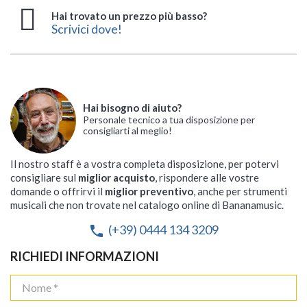
Hai trovato un prezzo più basso?
Scrivici dove!
Hai bisogno di aiuto?
Personale tecnico a tua disposizione per
consigliarti al meglio!
Il nostro staff è a vostra completa disposizione, per potervi
consigliare sul
miglior acquisto
, rispondere alle vostre
domande o offrirvi il
miglior preventivo
, anche per strumenti
musicali che non trovate nel catalogo online di Bananamusic.
(+39) 0444 134 3209
phone
RICHIEDI INFORMAZIONI