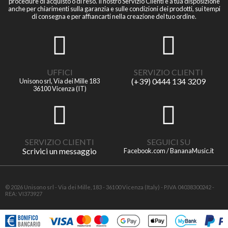
procedure di acquisto o di reso. Il nostro Servizio Clienti è a tua disposizione
anche per chiarimenti sulla garanzia e sulle condizioni dei prodotti, sui tempi
di consegna e per affiancarti nella creazione del tuo ordine.
UFFICI
SERVIZIO CLIENTI
(+39) 0444 134 3209
Unisono srl, Via dei Mille 183
36100 Vicenza (IT)
SERVIZIO CLIENTI
SEGUICI SU
Scrivici un messaggio
Facebook.com / BananaMusic.it
© 2026 Unisono srl - Via dei Mille, 183 - 36100 Vicenza (Italy) - P.IVA 04038300242 -
REA: VI373927