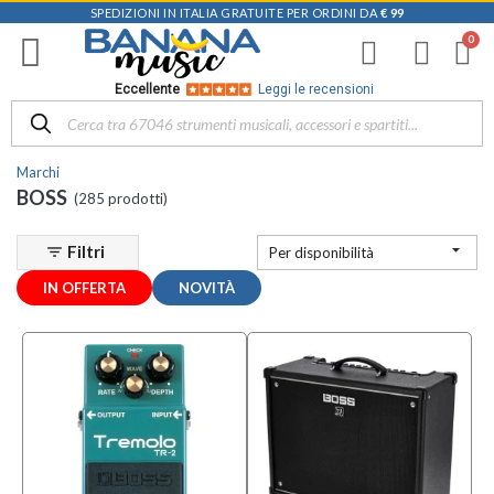
SPEDIZIONI IN ITALIA GRATUITE PER ORDINI DA
€ 99
Filtra
i
risultati
×
Eccellente
Leggi le recensioni
Disponibile
in
Marchi
Negozio
BOSS
(285 prodotti)
D-
Music |

Filtri
filter_list
Per disponibilità
Vicenza
(65)
IN OFFERTA
NOVITÀ
Mezzanota
| Altavilla
Vicentina
(56)
Mezzanota
| Bassano
del Grappa
(33)