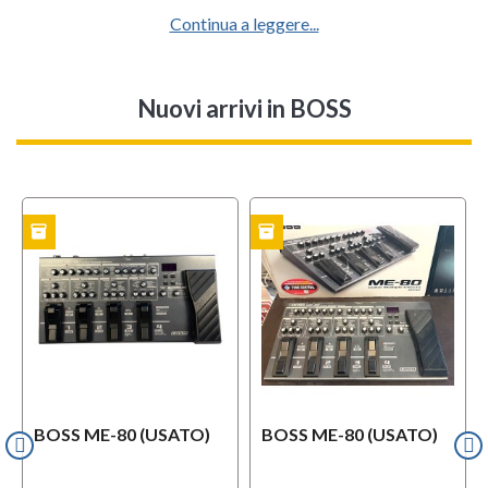
Continua a leggere...
Nuovi arrivi
in BOSS
inventory
inventory
i
TO
USATO
USATO
BOSS ME-80 (USATO)
BOSS ME-80 (USATO)