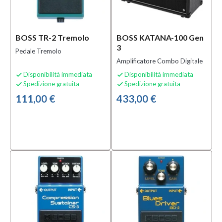
Mezzanota
| Valdagno
(7)
BOSS TR-2 Tremolo
BOSS KATANA-100 Gen
3
Pedale Tremolo
Categoria
Amplificatore Combo Digitale
Accessori
Disponibilità immediata
Disponibilità immediata


per
Spedizione gratuita
Spedizione gratuita


Microfoni
111,00 €
433,00 €
(3)
Accordatori
(9)
Alimentatori
(2)
MOSTRA
TUTTI
Sottocategoria
Accessori e
Ricambi per