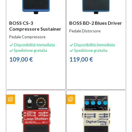
Amplificatori
(18)
Accessori
BOSS CS-3
BOSS BD-2 Blues Driver
e Ricambi
Compressore Sustainer
per
Pedale Distorsore
Effetti
(5)
Pedale Compressore
Accessori
Disponibilità immediata
Disponibilità immediata


per Borse
Spedizione gratuita
Spedizione gratuita


e
109,00 €
119,00 €
Custodie
(1)
MOSTRA
TUTTI
Condizione
filter_3
filter_3
ES
BUNDLES
Nuovo
(275)
Usato
(10)