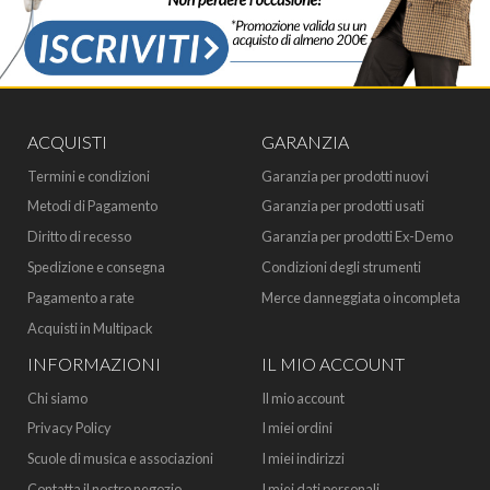
ACQUISTI
GARANZIA
Termini e condizioni
Garanzia per prodotti nuovi
Metodi di Pagamento
Garanzia per prodotti usati
Diritto di recesso
Garanzia per prodotti Ex-Demo
Spedizione e consegna
Condizioni degli strumenti
Pagamento a rate
Merce danneggiata o incompleta
Acquisti in Multipack
INFORMAZIONI
IL MIO ACCOUNT
Chi siamo
Il mio account
Privacy Policy
I miei ordini
Scuole di musica e associazioni
I miei indirizzi
Contatta il nostro negozio
I miei dati personali