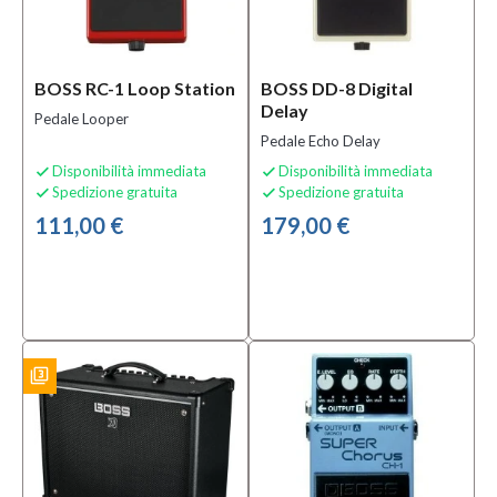
Prezzo
BOSS RC-1 Loop Station
BOSS DD-8 Digital
0,00 €
Delay
Pedale Looper
-
Pedale Echo Delay
1.200,00 €
Disponibilità immediata
Disponibilità immediata


Spedizione gratuita
Spedizione gratuita


Solo
prodotti
111,00 €
179,00 €
In
offerta
Si
(14)
filter_3
ES
Solo
prodotti
disponibili
Si
(228)