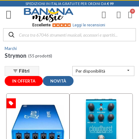
SPEDIZIONI IN ITALIA GRATUITE PER ORDINI DA
€ 99
Filtra
i
risultati
×
Eccellente
Leggi le recensioni
Disponibile
in
Marchi
Negozio
Strymon
(55 prodotti)
D-
Music |

Filtri
filter_list
Per disponibilità
Vicenza
(8)
IN OFFERTA
NOVITÀ
Mezzanota
| Altavilla
Vicentina
local_offer
TA
(7)
Mezzanota
| Bassano
del Grappa
(1)