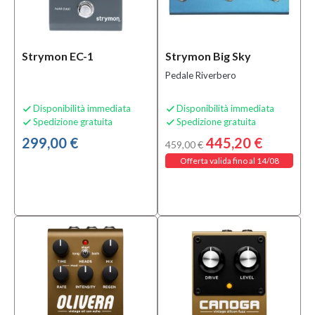
Solo
prodotti
In
Strymon EC-1
Strymon Big Sky
offerta
Pedale Riverbero
Si
(8)
Disponibilità immediata
Disponibilità immediata


Spedizione gratuita
Spedizione gratuita


Solo
299,00 €
445,20 €
459,00 €
prodotti
Offerta valida fino al 14/08
disponibili
Si
(35)
Speciali
Bananamusic
Novità
(1)