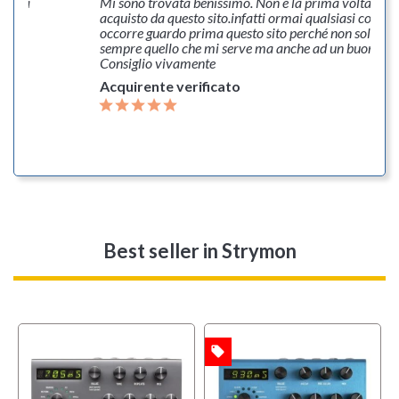
o è da
Mi sono trovata benissimo. Non è la prima volta che
o la
acquisto da questo sito.infatti ormai qualsiasi cosa m
occorre guardo prima questo sito perché non solo tr
sempre quello che mi serve ma anche ad un buon pre
Consiglio vivamente
Acquirente verificato
Best seller
in Strymon
local_offer
OFFERTA