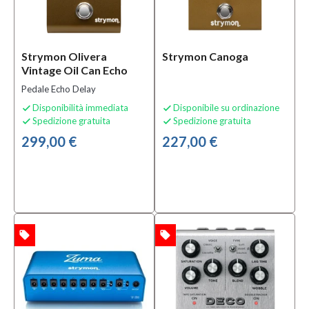
Strymon Olivera
Strymon Canoga
Vintage Oil Can Echo
Pedale Echo Delay
Disponibilità immediata
Disponibile su ordinazione


Spedizione gratuita
Spedizione gratuita


299,00 €
227,00 €
local_offer
local_offer
TA
OFFERTA