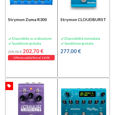
Categoria
Alimentatori
Strymon Zuma R300
Strymon CLOUDBURST
(11)
Cavi
Jack
Disponibile su ordinazione
Disponibilità immediata


(1)
Spedizione gratuita
Spedizione gratuita


DI
202,70 €
277,00 €
209,00 €
Box
(3)
Offerta valida fino al 14/08
MOSTRA
TUTTI
Sottocategoria
local_offer
TA
Accessori
e Ricambi
per
Effetti
(4)
Alimentatori