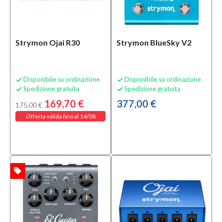
Strymon Ojai R30
Strymon BlueSky V2
Disponibile su ordinazione
Disponibile su ordinazione


Spedizione gratuita
Spedizione gratuita


169,70 €
377,00 €
175,00 €
Offerta valida fino al 14/08
local_offer
TA