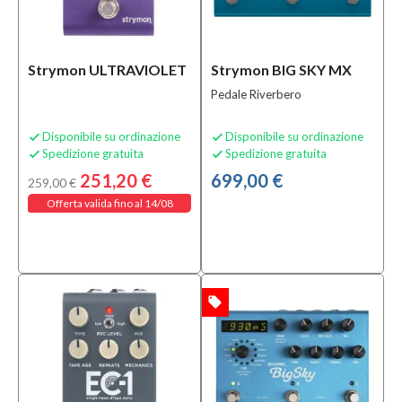
Multipli e
Stabilizzati
(6)
Strymon ULTRAVIOLET
Strymon BIG SKY MX
Alimentatori
per Effetti
Pedale Riverbero
(2)
Disponibile su ordinazione
Disponibile su ordinazione


MOSTRA
Spedizione gratuita
Spedizione gratuita


TUTTI
251,20 €
699,00 €
259,00 €
Condizione
Offerta valida fino al 14/08
Nuovo
(55)
Prezzo
local_offer
OFFERTA
0,00 €
-
705,00 €