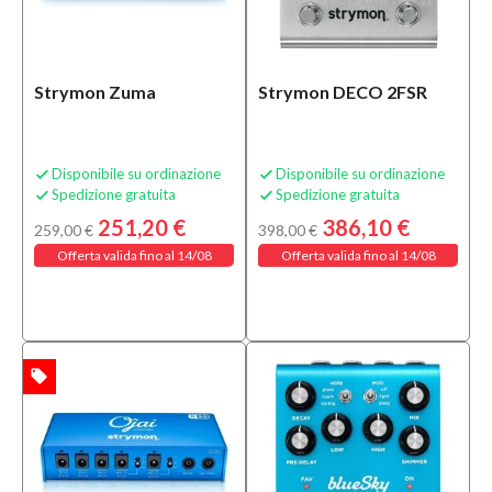
Strymon Zuma
Strymon DECO 2FSR
Disponibile su ordinazione
Disponibile su ordinazione


Spedizione gratuita
Spedizione gratuita


251,20 €
386,10 €
259,00 €
398,00 €
Offerta valida fino al 14/08
Offerta valida fino al 14/08
local_offer
TA