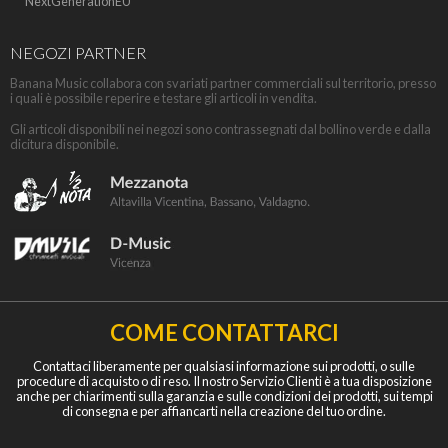
NextGenerationEU
NEGOZI PARTNER
Banana Music collabora con svariati partner commerciali sul territorio, presso
i quali è possibile reperire e testare gli articoli in vendita.
Gli articoli disponibili nei negozi sono contrassegnati dal bollino verde e dalla
dicitura disponibile.
COME CONTATTARCI
Contattaci liberamente per qualsiasi informazione sui prodotti, o sulle
procedure di acquisto o di reso. Il nostro Servizio Clienti è a tua disposizione
anche per chiarimenti sulla garanzia e sulle condizioni dei prodotti, sui tempi
di consegna e per affiancarti nella creazione del tuo ordine.