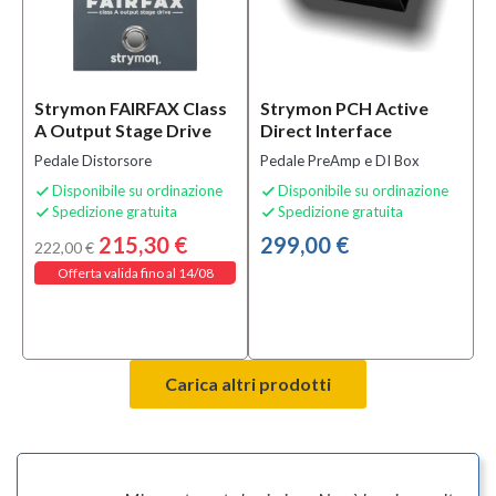
Strymon FAIRFAX Class
Strymon PCH Active
A Output Stage Drive
Direct Interface
Pedale Distorsore
Pedale PreAmp e DI Box
Disponibile su ordinazione
Disponibile su ordinazione


Spedizione gratuita
Spedizione gratuita


215,30 €
299,00 €
222,00 €
Offerta valida fino al 14/08
Carica altri prodotti