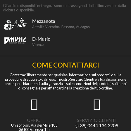
Gli articoli disponibili nei negozi sono contrassegnati dal bollino verde e dalla
dicitura disponibile.
COME CONTATTARCI
Contattaci liberamente per qualsiasi informazione sui prodotti, o sulle
procedure di acquisto o di reso. Il nostro Servizio Clienti è a tua disposizione
anche per chiarimenti sulla garanzia e sulle condizioni dei prodotti, sui tempi
di consegna e per affiancarti nella creazione del tuo ordine.
UFFICI
SERVIZIO CLIENTI
(+39) 0444 134 3209
Unisono srl, Via dei Mille 183
36100 Vicenza (IT)