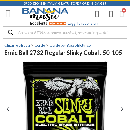
SPEDIZIONI IN ITALIA GRATUITE PER ORDINI DA
€ 99
Eccellente
Leggi le recensioni
Chitarre e Bassi
Corde
Corde per Basso Elettrico
Ernie Ball 2732 Regular Slinky Cobalt 50-105

