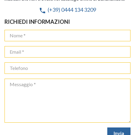
(+39) 0444 134 3209
phone
RICHIEDI INFORMAZIONI