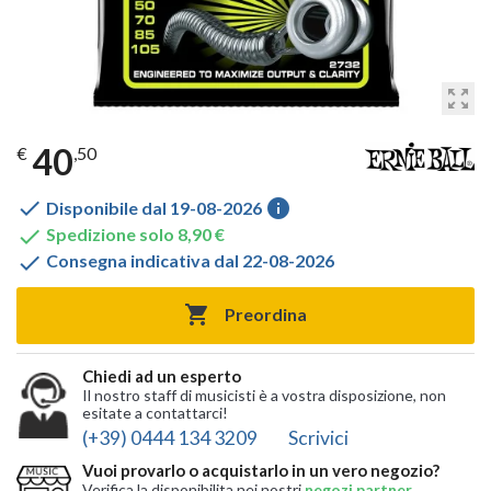
zoom_out_map
40
€
,50

info
Disponibile dal 19-08-2026

Spedizione solo 8,90 €

Consegna indicativa dal 22-08-2026

Preordina
Chiedi ad un esperto
Il nostro staff di musicisti è a vostra disposizione, non
esitate a contattarci!
(+39) 0444 134 3209
Scrivici
Vuoi provarlo o acquistarlo in un vero negozio?
Verifica la disponibilita nei nostri
negozi partner
,