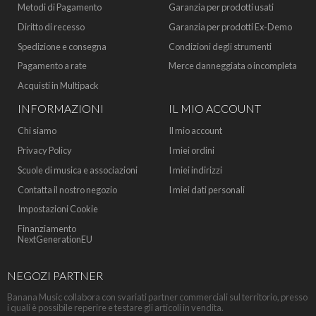
Metodi di Pagamento
Garanzia per prodotti usati
Diritto di recesso
Garanzia per prodotti Ex-Demo
Spedizione e consegna
Condizioni degli strumenti
Pagamento a rate
Merce danneggiata o incompleta
Acquisti in Multipack
INFORMAZIONI
IL MIO ACCOUNT
Chi siamo
Il mio account
Privacy Policy
I miei ordini
Scuole di musica e associazioni
I miei indirizzi
Contatta il nostro negozio
I miei dati personali
Impostazioni Cookie
Finanziamento
NextGenerationEU
NEGOZI PARTNER
Banana Music collabora con svariati partner commerciali sul territorio, presso
i quali è possibile reperire e testare gli articoli in vendita.