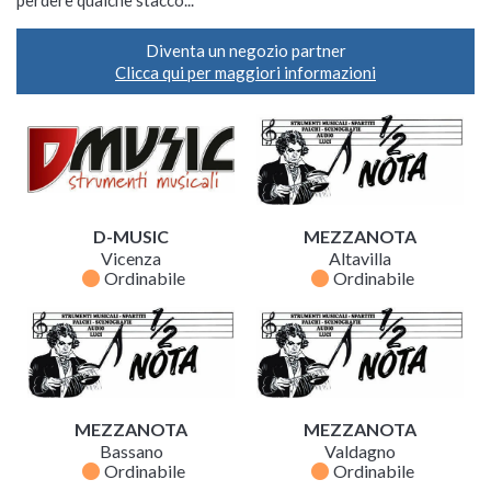
Diventa un negozio partner
Clicca qui per maggiori informazioni
D-MUSIC
MEZZANOTA
Vicenza
Altavilla
fiber_manual_record
fiber_manual_record
Ordinabile
Ordinabile
MEZZANOTA
MEZZANOTA
Bassano
Valdagno
fiber_manual_record
fiber_manual_record
Ordinabile
Ordinabile