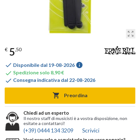
zoom_out_map
5
€
,50

info
Disponibile dal 19-08-2026

Spedizione solo 8,90 €

Consegna indicativa dal 22-08-2026

Preordina
Chiedi ad un esperto
Il nostro staff di musicisti è a vostra disposizione, non
esitate a contattarci!
(+39) 0444 134 3209
Scrivici
Vuoi provarlo o acquistarlo in un vero negozio?