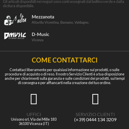
Gli articoli disponibili nei negozi sono contrassegnati dal bollino verde e dalla
dicitura disponibile.
COME CONTATTARCI
Contattaci liberamente per qualsiasi informazione sui prodotti, o sulle
procedure di acquisto o di reso. Il nostro Servizio Clienti è a tua disposizione
anche per chiarimenti sulla garanzia e sulle condizioni dei prodotti, sui tempi
di consegna e per affiancarti nella creazione del tuo ordine.
UFFICI
SERVIZIO CLIENTI
(+39) 0444 134 3209
Unisono srl, Via dei Mille 183
36100 Vicenza (IT)