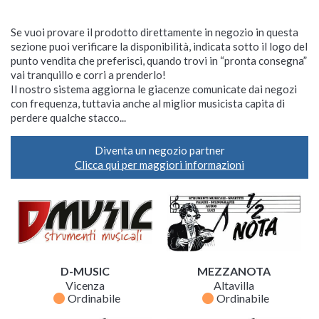
Se vuoi provare il prodotto direttamente in negozio in questa
sezione puoi verificare la disponibilità, indicata sotto il logo del
punto vendita che preferisci, quando trovi in “pronta consegna”
vai tranquillo e corri a prenderlo!
Il nostro sistema aggiorna le giacenze comunicate dai negozi
con frequenza, tuttavia anche al miglior musicista capita di
perdere qualche stacco...
Diventa un negozio partner
Clicca qui per maggiori informazioni
D-MUSIC
MEZZANOTA
Vicenza
Altavilla
fiber_manual_record
fiber_manual_record
Ordinabile
Ordinabile