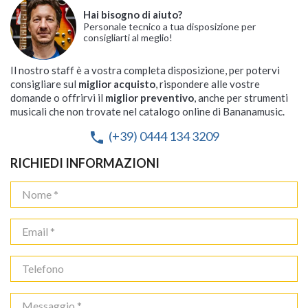
Hai bisogno di aiuto?
Personale tecnico a tua disposizione per
consigliarti al meglio!
Il nostro staff è a vostra completa disposizione, per potervi
consigliare sul
miglior acquisto
, rispondere alle vostre
domande o offrirvi il
miglior preventivo
, anche per strumenti
musicali che non trovate nel catalogo online di Bananamusic.
(+39) 0444 134 3209
phone
RICHIEDI INFORMAZIONI