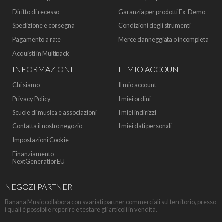
Diritto di recesso
Garanzia per prodotti Ex-Demo
Spedizione e consegna
Condizioni degli strumenti
Pagamento a rate
Merce danneggiata o incompleta
Acquisti in Multipack
INFORMAZIONI
IL MIO ACCOUNT
Chi siamo
Il mio account
Privacy Policy
I miei ordini
Scuole di musica e associazioni
I miei indirizzi
Contatta il nostro negozio
I miei dati personali
Impostazioni Cookie
Finanziamento
NextGenerationEU
NEGOZI PARTNER
Banana Music collabora con svariati partner commerciali sul territorio, presso
i quali è possibile reperire e testare gli articoli in vendita.