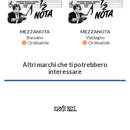
MEZZANOTA
MEZZANOTA
Bassano
Valdagno
fiber_manual_record
fiber_manual_record
Ordinabile
Ordinabile
Altri marchi che ti potrebbero
interessare