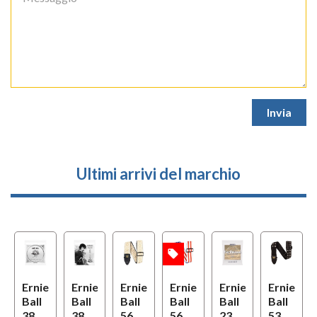
Ultimi arrivi del marchio
local_offer
lo
OFFERTA
OFFERTA
Ernie
Ernie
Ernie
Ernie
Ernie
Ernie
Ball
Ball
Ball
Ball
Ball
Ball
63
3829
3826
5627
5631
2350
5397