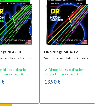
ings NGE-10
DR Strings MCA-12
e per Chitarra Elettrica
Set Corde per Chitarra Acustica
nibile su ordinazione
Disponibile su ordinazione

zione solo 6,90 €
Spedizione solo 6,90 €

 €
13,90 €