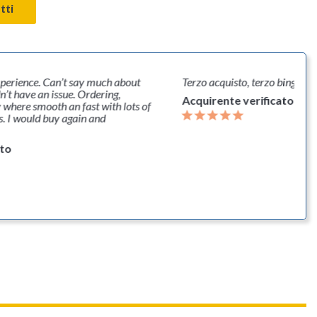
tti
perience. Can’t say much about
Terzo acquisto, terzo bingo con
n’t have an issue. Ordering,
Acquirente verificato
where smooth an fast with lots of
s. I would buy again and
ato