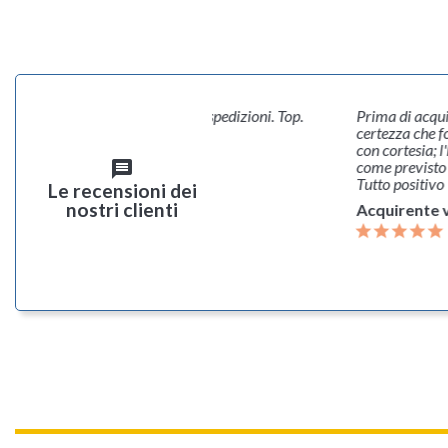
à, convenienza e puntualità nelle spedizioni. Top.
Prima di acqui
ccellente. Consiglio a tutti.
certezza che f
con cortesia; 
rente verificato
come previsto
message
Tutto positivo
Le recensioni dei
nostri clienti
Acquirente v