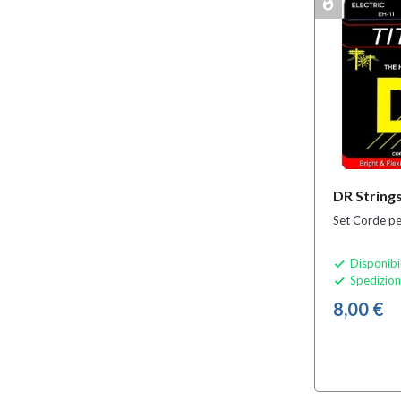
whatshot
MULTIPACK
DR String
Set Corde per
Disponibi

Spedizion

8,00 €