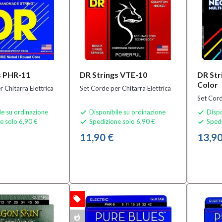
s PHR-11
DR Strings VTE-10
DR Str
Color
 Chitarra Elettrica
Set Corde per Chitarra Elettrica
Set Cord
le su ordinazione
Disponibile su ordinazione
Dispo


e solo 6,90 €
Spedizione solo 6,90 €
Spedi


11,90 €
13,90
local_offer
OFFERTA
whatshot
MULTIPACK