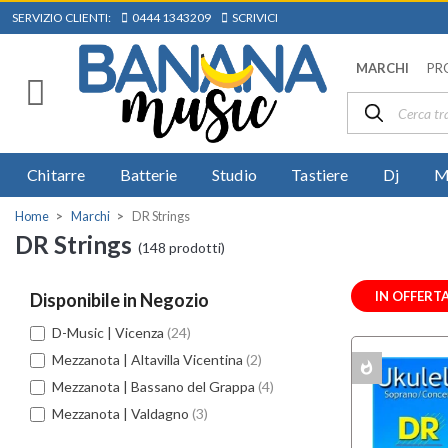
SERVIZIO CLIENTI:
0444 1343209
SCRIVICI
MARCHI
PR
Chitarre
Batterie
Studio
Tastiere
Dj
M
Home
Marchi
DR Strings
DR Strings
(148 prodotti)
IN OFFERT
Disponibile in Negozio
D-Music | Vicenza
(24)
Mezzanota | Altavilla Vicentina
(2)
whatshot
MULTIPACK
Mezzanota | Bassano del Grappa
(4)
Mezzanota | Valdagno
(3)