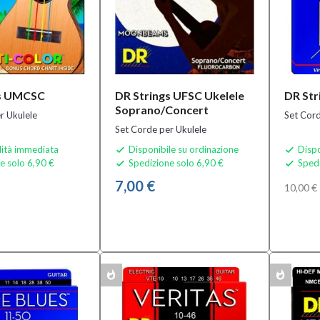
gs UMCSC
DR Strings UFSC Ukelele
DR Str
Soprano/Concert
r Ukulele
Set Cord
Set Corde per Ukulele
lità immediata
Disponibile su ordinazione
Dispo


e solo 6,90 €
Spedizione solo 6,90 €
Spedi


7,00 €
10,00 €
whatshot
whatshot
MULTIPACK
MULTIPACK