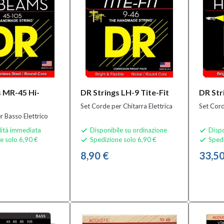
s MR-45 Hi-
DR Strings LH-9 Tite-Fit
DR Str
Set Corde per Chitarra Elettrica
Set Cord
r Basso Elettrico
lità immediata
Disponibile su ordinazione
Dispo


e solo 6,90 €
Spedizione solo 6,90 €
Spedi


8,90 €
33,50