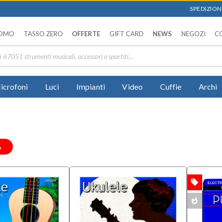
SPEDIZIONI
OMO
TASSO ZERO
OFFERTE
GIFT CARD
NEWS
NEGOZI
C
icrofoni
Luci
Impianti
Video
Cuffie
Archi
A
local_offer
OFFERTA
whatshot
MULTIPACK