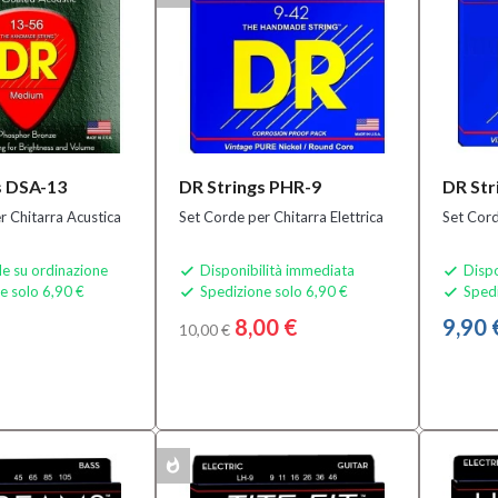
s DSA-13
DR Strings PHR-9
DR Str
r Chitarra Acustica
Set Corde per Chitarra Elettrica
Set Cord
le su ordinazione
Disponibilità immediata
Dispo


e solo 6,90 €
Spedizione solo 6,90 €
Spedi


8,00 €
9,90 
10,00 €
whatshot
MULTIPACK