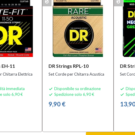
whatshot
whatshot
MULTIPACK
MULTIPACK
s EH-11
DR Strings RPL-10
DR Str
 Chitarra Elettrica
Set Corde per Chitarra Acustica
Set Cord
lità immediata
Disponibile su ordinazione
Dispo


e solo 6,90 €
Spedizione solo 6,90 €
Spedi


9,90 €
13,90