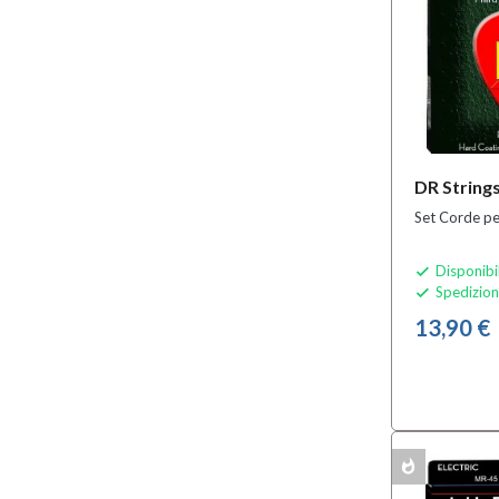
DR String
Set Corde pe
Disponibi

Spedizion

13,90 €
whatshot
MULTIPACK