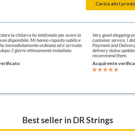
Carica altri prodo
stare la chitarra ho telefonato per avere la
Very good shopping ex
osse disponibile. Mi hanno risposto subito e
customer service, I did
l'ho immediatamente ordinata ed e' arrivata
Payment and Delivery 
 dopo 2 giorni ottimamente imballata.
delivery status update
recommend them.
erificato
Acquirente verific
Best seller
in DR Strings