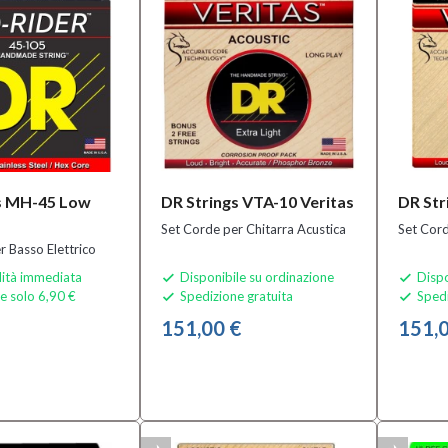
s MH-45 Low
DR Strings VTA-10 Veritas
DR Str
Set Corde per Chitarra Acustica
Set Cord
r Basso Elettrico
lità immediata
Disponibile su ordinazione
Dispo


e solo 6,90 €
Spedizione gratuita
Spedi


151,00 €
151,0