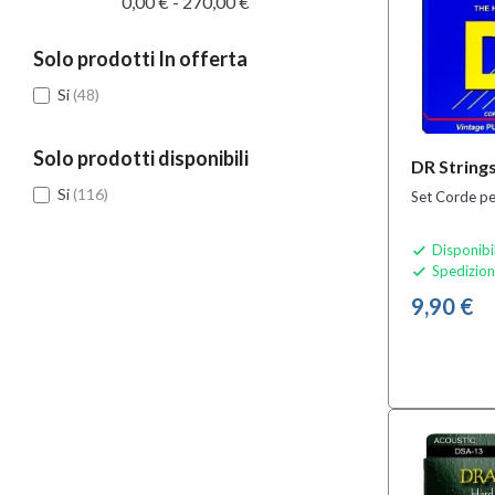
0,00 € - 270,00 €
Solo prodotti In offerta
Si
(48)
Solo prodotti disponibili
DR String
Si
(116)
Set Corde per
Disponibi

Spedizion

9,90 €