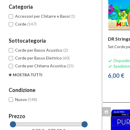
Categoria
Accessori per Chitarre e Bassi
(1)
Corde
(147)
DR Strin
Sottocategoria
Set Corde pe
Corde per Basso Acustico
(2)
Corde per Basso Elettrico
(60)
Disponibi

Corde per Chitarra Acustica
(25)
Spedizion

6,00 €
MOSTRA TUTTI
Condizione
Nuovo
(148)
whatshot
MULTIPACK
Prezzo