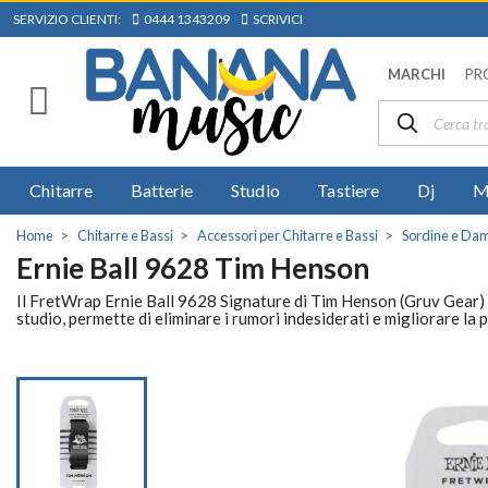
SERVIZIO CLIENTI:
0444 1343209
SCRIVICI
MARCHI
PR
Chitarre
Batterie
Studio
Tastiere
Dj
M
Home
Chitarre e Bassi
Accessori per Chitarre e Bassi
Sordine e Dam
Ernie Ball 9628 Tim Henson
Il FretWrap Ernie Ball 9628 Signature di Tim Henson (Gruv Gear) è
studio, permette di eliminare i rumori indesiderati e migliorare la 