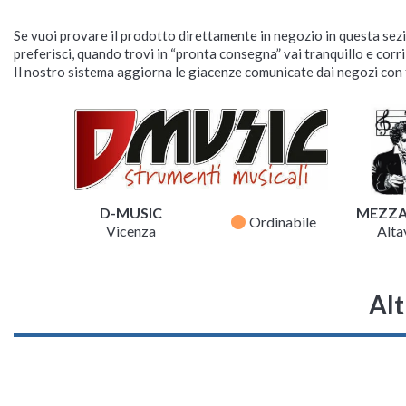
Se vuoi provare il prodotto direttamente in negozio in questa sezio
preferisci, quando trovi in “pronta consegna” vai tranquillo e corr
Il nostro sistema aggiorna le giacenze comunicate dai negozi con f
D-MUSIC
MEZZ
fiber_manual_record
Ordinabile
Vicenza
Altav
Alt