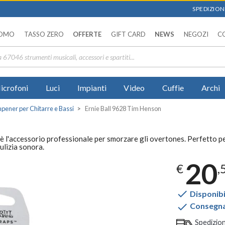
SPEDIZIONI
OMO
TASSO ZERO
OFFERTE
GIFT CARD
NEWS
NEGOZI
C
icrofoni
Luci
Impianti
Video
Cuffie
Archi
pener per Chitarre e Bassi
Ernie Ball 9628 Tim Henson
 l'accessorio professionale per smorzare gli overtones. Perfetto per
pulizia sonora.
20
€
,

Disponibi

Consegna 
Spedizio