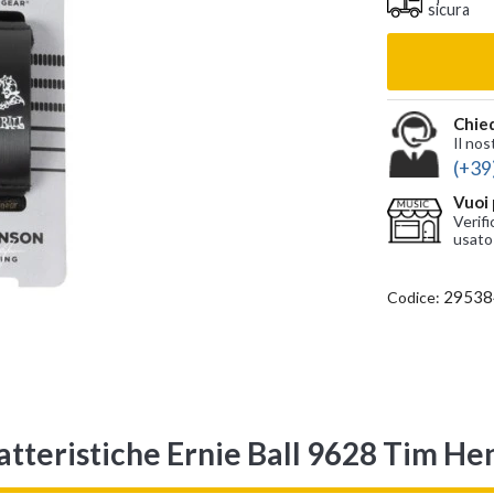
sicura
Chied
Il nos
(+39
Vuoi 
Verifi
usato
29538
Codice:
atteristiche Ernie Ball 9628 Tim He