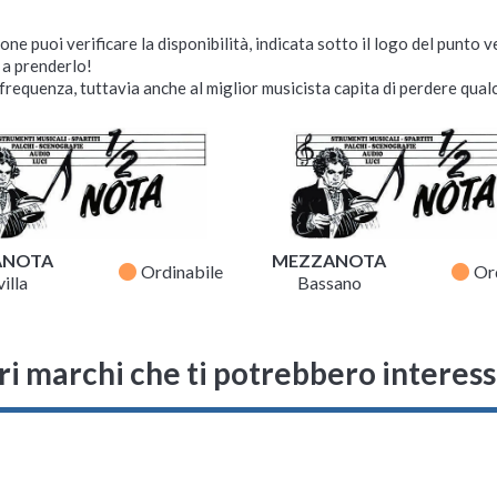
ne puoi verificare la disponibilità, indicata sotto il logo del punto 
i a prenderlo!
requenza, tuttavia anche al miglior musicista capita di perdere qualc
ANOTA
MEZZANOTA
fiber_manual_record
fiber_manual_record
Ordinabile
Or
illa
Bassano
ri marchi che ti potrebbero interes