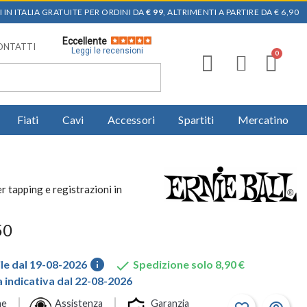
 IN ITALIA GRATUITE PER ORDINI DA
€ 99
, ALTRIMENTI A PARTIRE DA € 6,90
Eccellente
ONTATTI
Leggi le recensioni
Fiati
Cavi
Accessori
Spartiti
Mercatino
 tapping e registrazioni in
50
info

le dal 19-08-2026
Spedizione solo 8,90 €
indicativa dal 22-08-2026
ne
Assistenza
Garanzia