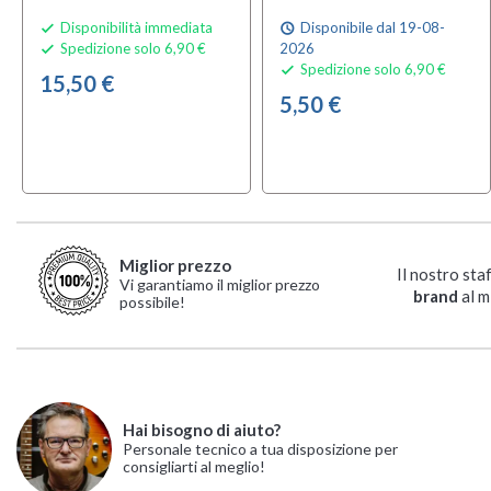
Disponibilità immediata
Disponibile dal 19-08-

schedule
Spedizione solo 6,90 €
2026

Spedizione solo 6,90 €

15,50 €
5,50 €
Miglior prezzo
Il nostro sta
Vi garantiamo il miglior prezzo
brand
al m
possibile!
Hai bisogno di aiuto?
Personale tecnico a tua disposizione per
consigliarti al meglio!