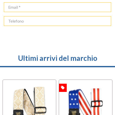
Ultimi arrivi del marchio
local_offer
OFFERTA