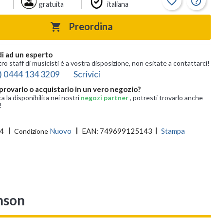
favorite_border
help_outline
gratuita
italiana
Preordina

i ad un esperto
tro staff di musicisti è a vostra disposizione, non esitate a contattarci!
) 0444 134 3209
Scrivici
provarlo o acquistarlo in un vero negozio?
ca la disponibilita nei nostri
negozi partner
, potresti trovarlo anche
!
4
Nuovo
EAN:
749699125143
Stampa
Condizione
nson