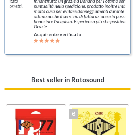
acquistato
innanzitutto un grazie a Banana per l ottimo servizio 
zzi corretti.
puntualità nella spedizione. prodotto inoltre imballa
molta cura per evitare danneggiamenti durante il tra
ottimo anche il servizio di fatturazione e la possibilità
finanziare l‘acquisto. Esperienza più che positiva è gar
Grazie
Acquirente verificato
Best seller
in Rotosound
whatshot
MULTIPACK