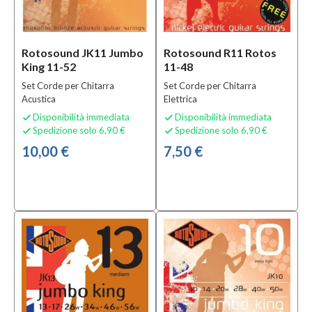
(34)
Sottocategoria
Rotosound JK11 Jumbo
Rotosound R11 Rotos
King 11-52
11-48
Corde
per
Set Corde per Chitarra
Set Corde per Chitarra
Banjo
Acustica
Elettrica
(2)
Disponibilità immediata
Disponibilità immediata


Corde
Spedizione solo 6,90 €
Spedizione solo 6,90 €


per
10,00 €
7,50 €
Basso
Acustico
(1)
Corde
per
Basso
Elettrico
(11)
MOSTRA
TUTTI