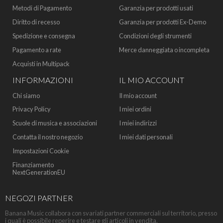
Metodi di Pagamento
Garanzia per prodotti usati
Diritto di recesso
Garanzia per prodotti Ex-Demo
Spedizione e consegna
Condizioni degli strumenti
Pagamento a rate
Merce danneggiata o incompleta
Acquisti in Multipack
INFORMAZIONI
IL MIO ACCOUNT
Chi siamo
Il mio account
Privacy Policy
I miei ordini
Scuole di musica e associazioni
I miei indirizzi
Contatta il nostro negozio
I miei dati personali
Impostazioni Cookie
Finanziamento
NextGenerationEU
NEGOZI PARTNER
Banana Music collabora con svariati partner commerciali sul territorio, presso
i quali è possibile reperire e testare gli articoli in vendita.