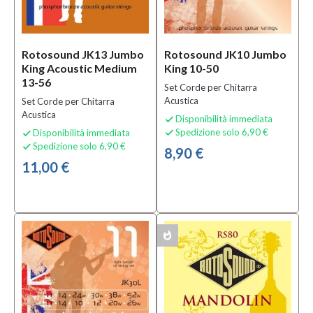
Condizione
Nuovo
(34)
Rotosound JK13 Jumbo
Rotosound JK10 Jumbo
King Acoustic Medium
King 10-50
13-56
Set Corde per Chitarra
Prezzo
Acustica
Set Corde per Chitarra
Acustica
Disponibilità immediata

0,00 €
Spedizione solo 6,90 €
Disponibilità immediata


-
Spedizione solo 6,90 €

8,90 €
90,00 €
11,00 €
Solo
prodotti
In
offerta
whatshot
MULTIPACK
Si
(3)
Solo