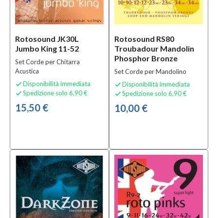
prodotti
disponibili
Si
Rotosound JK30L
Rotosound RS80
(20)
Jumbo King 11-52
Troubadour Mandolin
Phosphor Bronze
Set Corde per Chitarra
Acustica
Set Corde per Mandolino
Disponibilità immediata
Disponibilità immediata


Spedizione solo 6,90 €
Spedizione solo 6,90 €


15,50 €
10,00 €