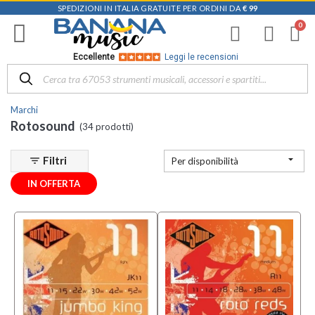
SPEDIZIONI IN ITALIA GRATUITE PER ORDINI DA
€ 99
Filtra
i
risultati
×
Eccellente
Leggi le recensioni
Disponibile
in
Marchi
Negozio
Rotosound
(34 prodotti)
D-
Music |

Filtri
filter_list
Per disponibilità
Vicenza
(19)
IN OFFERTA
Mezzanota
| Altavilla
Vicentina
(2)
Categoria
Corde