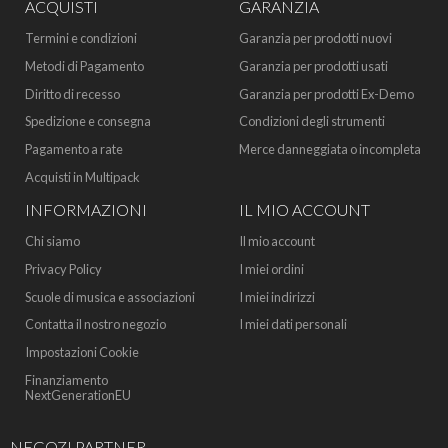
ACQUISTI
GARANZIA
Termini e condizioni
Garanzia per prodotti nuovi
Metodi di Pagamento
Garanzia per prodotti usati
Diritto di recesso
Garanzia per prodotti Ex-Demo
Spedizione e consegna
Condizioni degli strumenti
Pagamento a rate
Merce danneggiata o incompleta
Acquisti in Multipack
INFORMAZIONI
IL MIO ACCOUNT
Chi siamo
Il mio account
Privacy Policy
I miei ordini
Scuole di musica e associazioni
I miei indirizzi
Contatta il nostro negozio
I miei dati personali
Impostazioni Cookie
Finanziamento
NextGenerationEU
NEGOZI PARTNER