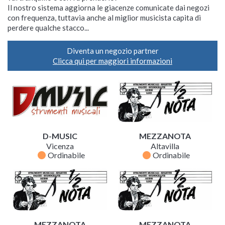
Il nostro sistema aggiorna le giacenze comunicate dai negozi
con frequenza, tuttavia anche al miglior musicista capita di
perdere qualche stacco...
Diventa un negozio partner
Clicca qui per maggiori informazioni
D-MUSIC
MEZZANOTA
Vicenza
Altavilla
fiber_manual_record
fiber_manual_record
Ordinabile
Ordinabile
MEZZANOTA
MEZZANOTA