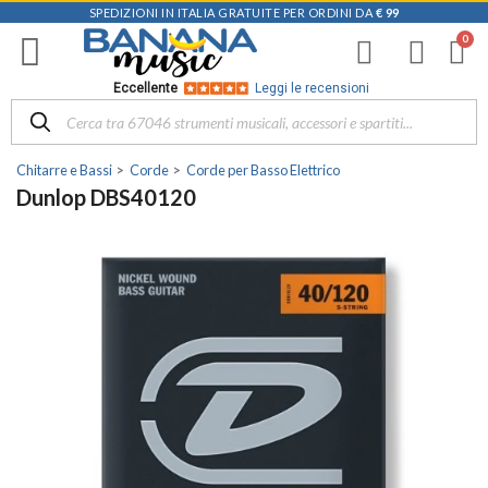
SPEDIZIONI IN ITALIA GRATUITE PER ORDINI DA
€ 99
Eccellente
Leggi le recensioni
Chitarre e Bassi
Corde
Corde per Basso Elettrico
Dunlop DBS40120