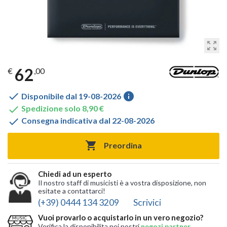
zoom_out_map
62
€
,00

info
Disponibile dal 19-08-2026

Spedizione solo 8,90 €

Consegna indicativa dal 22-08-2026

Preordina
Chiedi ad un esperto
Il nostro staff di musicisti è a vostra disposizione, non
esitate a contattarci!
(+39) 0444 134 3209
Scrivici
Vuoi provarlo o acquistarlo in un vero negozio?
Verifica la disponibilita nei nostri
negozi partner
,