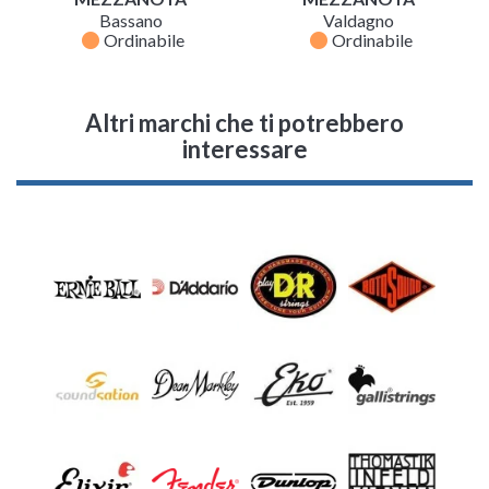
Bassano
Valdagno
fiber_manual_record
fiber_manual_record
Ordinabile
Ordinabile
Altri marchi che ti potrebbero
interessare