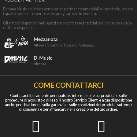
Banana Music collabora con svariati partner commerciali sul territorio, presso
i quali è possibile reperire e testare gli articoli in vendita.
Gli articoli disponibili nei negozi sono contrassegnati dal bollino verde e dalla
dicitura disponibile.
COME CONTATTARCI
Contattaci liberamente per qualsiasi informazione sui prodotti, o sulle
procedure di acquisto o di reso. Il nostro Servizio Clienti è a tua disposizione
anche per chiarimenti sulla garanzia e sulle condizioni dei prodotti, sui tempi
di consegna e per affiancarti nella creazione del tuo ordine.