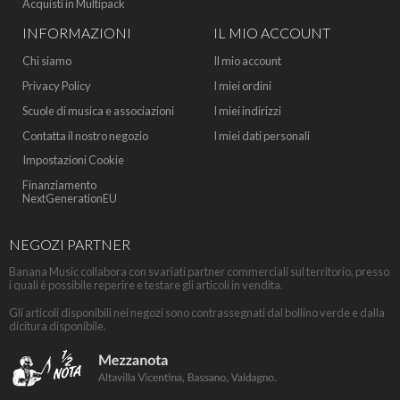
Acquisti in Multipack
INFORMAZIONI
IL MIO ACCOUNT
Chi siamo
Il mio account
Privacy Policy
I miei ordini
Scuole di musica e associazioni
I miei indirizzi
Contatta il nostro negozio
I miei dati personali
Impostazioni Cookie
Finanziamento
NextGenerationEU
NEGOZI PARTNER
Banana Music collabora con svariati partner commerciali sul territorio, presso
i quali è possibile reperire e testare gli articoli in vendita.
Gli articoli disponibili nei negozi sono contrassegnati dal bollino verde e dalla
dicitura disponibile.