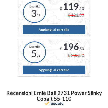
119
€
,10
3
€ 121,50
pz
Aggiungi al carrello
196
€
,50
5
€ 202,50
pz
Aggiungi al carrello
Recensioni Ernie Ball 2731 Power Slinky
Cobalt 55-110