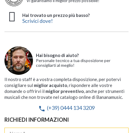
Vi garantiamo il miglior prezzo possibile!
Hai trovato un prezzo più basso?
Scrivici dove!
Hai bisogno di aiuto?
Personale tecnico a tua disposizione per
consigliarti al meglio!
Il nostro staff è a vostra completa disposizione, per potervi
consigliare sul
miglior acquisto
, rispondere alle vostre
domande o offrirvi il
miglior preventivo
, anche per strumenti
musicali che non trovate nel catalogo online di Bananamusic.
(+39) 0444 134 3209
phone
RICHIEDI INFORMAZIONI