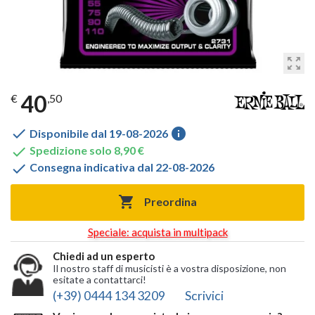
zoom_out_map
40
€
,50

info
Disponibile dal 19-08-2026

Spedizione solo 8,90 €

Consegna indicativa dal 22-08-2026

Preordina
Speciale: acquista in multipack
Chiedi ad un esperto
Il nostro staff di musicisti è a vostra disposizione, non
esitate a contattarci!
(+39) 0444 134 3209
Scrivici