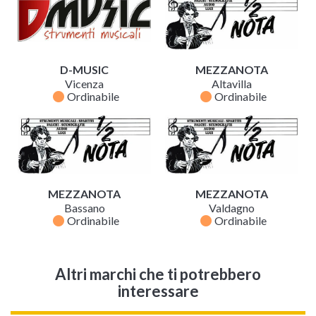
D-MUSIC
MEZZANOTA
Vicenza
Altavilla
fiber_manual_record
fiber_manual_record
Ordinabile
Ordinabile
MEZZANOTA
MEZZANOTA
Bassano
Valdagno
fiber_manual_record
fiber_manual_record
Ordinabile
Ordinabile
Altri marchi che ti potrebbero
interessare