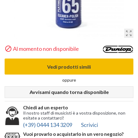
zoom_out_map

Al momento non disponibile
Vedi prodotti simili
oppure
Avvisami quando torna disponibile
Chiedi ad un esperto
Il nostro staff di musicisti è a vostra disposizione, non
esitate a contattarci!
(+39) 0444 134 3209
Scrivici
Vuoi provarlo o acquistarlo in un vero negozio?