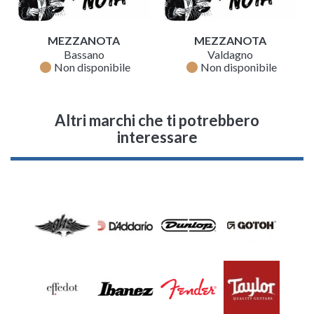
MEZZANOTA
MEZZANOTA
Bassano
Valdagno
fiber_manual_record
fiber_manual_record
Non disponibile
Non disponibile
Altri marchi che ti potrebbero
interessare