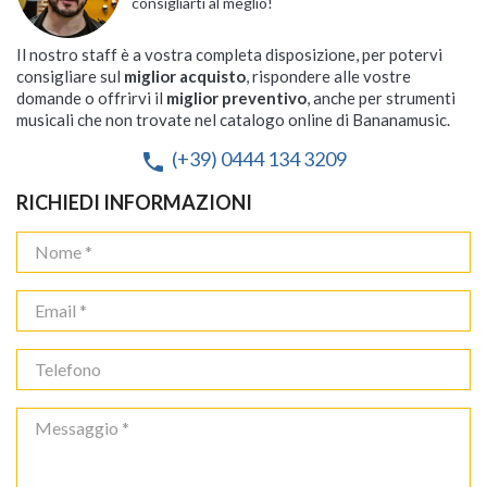
consigliarti al meglio!
Il nostro staff è a vostra completa disposizione, per potervi
consigliare sul
miglior acquisto
, rispondere alle vostre
domande o offrirvi il
miglior preventivo
, anche per strumenti
musicali che non trovate nel catalogo online di Bananamusic.
(+39) 0444 134 3209
phone
RICHIEDI INFORMAZIONI