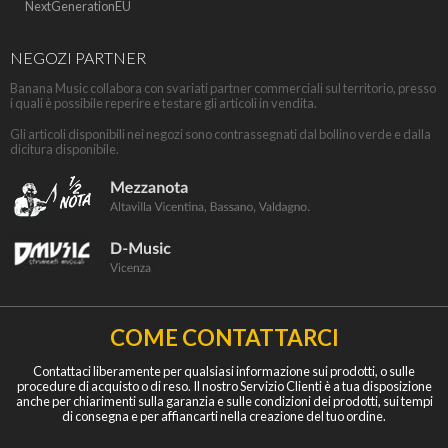
NextGenerationEU
NEGOZI PARTNER
Banana Music collabora con svariati partner commerciali sul territorio, presso
i quali è possibile reperire e testare gli articoli in vendita.
Gli articoli disponibili nei negozi sono contrassegnati dal bollino verde e dalla
dicitura disponibile.
COME CONTATTARCI
Contattaci liberamente per qualsiasi informazione sui prodotti, o sulle
procedure di acquisto o di reso. Il nostro Servizio Clienti è a tua disposizione
anche per chiarimenti sulla garanzia e sulle condizioni dei prodotti, sui tempi
di consegna e per affiancarti nella creazione del tuo ordine.