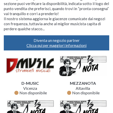
sezione puoi verificare la disponibilità, indicata sotto il logo del
punto vendita che preferisci, quando trovi in “pronta consegna”
vai tranquillo e corri a prenderlo!
Il nostro sistema aggiorna le giacenze comunicate dai negozi
con frequenza, tuttavia anche al miglior musicista capita di
perdere qualche stacco...
Diventa un negozio partner
Clicca qui per maggiori informazioni
D-MUSIC
MEZZANOTA
Vicenza
Altavilla
fiber_manual_record
fiber_manual_record
Non disponibile
Non disponibile