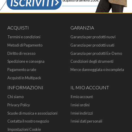
ACQUISTI
GARANZIA
Termini e condizioni
Garanzia per prodotti nuovi
Metodi di Pagamento
Garanzia per prodotti usati
Diritto di recesso
Garanzia per prodotti Ex-Demo
Spedizione e consegna
Condizioni degli strumenti
Pagamento a rate
Merce danneggiata o incompleta
Acquisti in Multipack
INFORMAZIONI
IL MIO ACCOUNT
Chi siamo
Il mio account
Privacy Policy
I miei ordini
Scuole di musica e associazioni
I miei indirizzi
Contatta il nostro negozio
I miei dati personali
Impostazioni Cookie