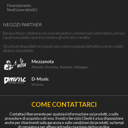
Finanziamento
NextGenerationEU
NEGOZI PARTNER
Banana Music collabora con svariati partner commerciali sul territorio, presso
i quali è possibile reperire e testare gli articoli in vendita.
Gli articoli disponibili nei negozi sono contrassegnati dal bollino verde e dalla
dicitura disponibile.
COME CONTATTARCI
Contattaci liberamente per qualsiasi informazione sui prodotti, o sulle
procedure di acquisto o di reso. Il nostro Servizio Clienti è a tua disposizione
anche per chiarimenti sulla garanzia e sulle condizioni dei prodotti, sui tempi
di consegna e per affiancarti nella creazione del tuo ordine.