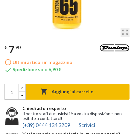
zoom_out_map
7
€
,90
error_outline
Ultimi articoli in magazzino

Spedizione solo 6,90 €

Aggiungi al carrello
Chiedi ad un esperto
Il nostro staff di musicisti è a vostra disposizione, non
esitate a contattarci!
(+39) 0444 134 3209
Scrivici
Vuoi provarlo o acquistarlo in un vero negozio?