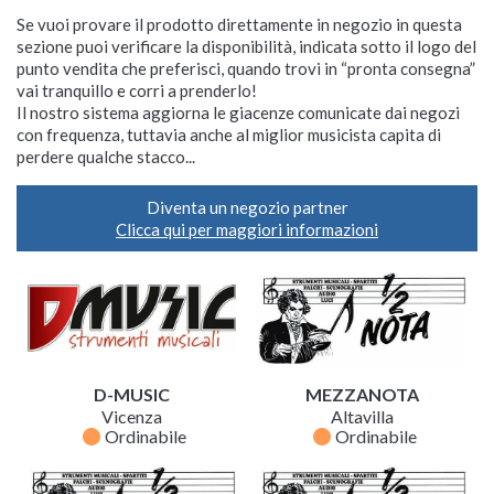
Se vuoi provare il prodotto direttamente in negozio in questa
sezione puoi verificare la disponibilità, indicata sotto il logo del
punto vendita che preferisci, quando trovi in “pronta consegna”
vai tranquillo e corri a prenderlo!
Il nostro sistema aggiorna le giacenze comunicate dai negozi
con frequenza, tuttavia anche al miglior musicista capita di
perdere qualche stacco...
Diventa un negozio partner
Clicca qui per maggiori informazioni
D-MUSIC
MEZZANOTA
Vicenza
Altavilla
fiber_manual_record
fiber_manual_record
Ordinabile
Ordinabile