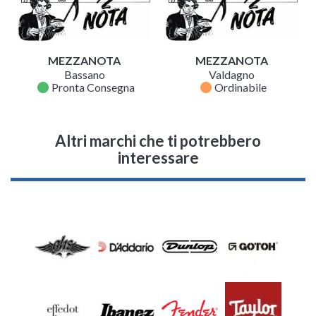
MEZZANOTA
MEZZANOTA
Bassano
Valdagno
fiber_manual_record
fiber_manual_record
Pronta Consegna
Ordinabile
Altri marchi che ti potrebbero
interessare