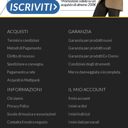
ACQUISTI
GARANZIA
Termini e condizioni
Garanzia per prodotti nuovi
Metodi di Pagamento
Garanzia per prodotti usati
Diritto di recesso
Garanzia per prodotti Ex-Demo
Spedizione e consegna
Condizioni degli strumenti
Pagamento a rate
Merce danneggiata o incompleta
Acquisti in Multipack
INFORMAZIONI
IL MIO ACCOUNT
Chi siamo
Il mio account
Privacy Policy
I miei ordini
Scuole di musica e associazioni
I miei indirizzi
Contatta il nostro negozio
I miei dati personali