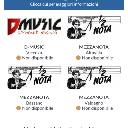
Clicca qui per maggiori informazioni
D-MUSIC
MEZZANOTA
Vicenza
Altavilla
fiber_manual_record
fiber_manual_record
Non disponibile
Non disponibile
MEZZANOTA
MEZZANOTA
Bassano
Valdagno
fiber_manual_record
fiber_manual_record
Non disponibile
Non disponibile