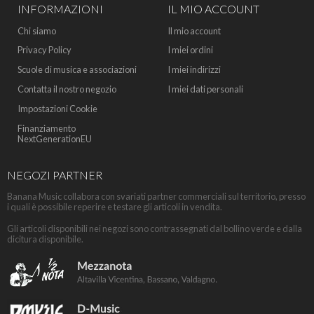
INFORMAZIONI
IL MIO ACCOUNT
Chi siamo
Il mio account
Privacy Policy
I miei ordini
Scuole di musica e associazioni
I miei indirizzi
Contatta il nostro negozio
I miei dati personali
Impostazioni Cookie
Finanziamento
NextGenerationEU
NEGOZI PARTNER
Banana Music collabora con svariati partner commerciali sul territorio, presso
i quali è possibile reperire e testare gli articoli in vendita.
Gli articoli disponibili nei negozi sono contrassegnati dal bollino verde e dalla
dicitura disponibile.