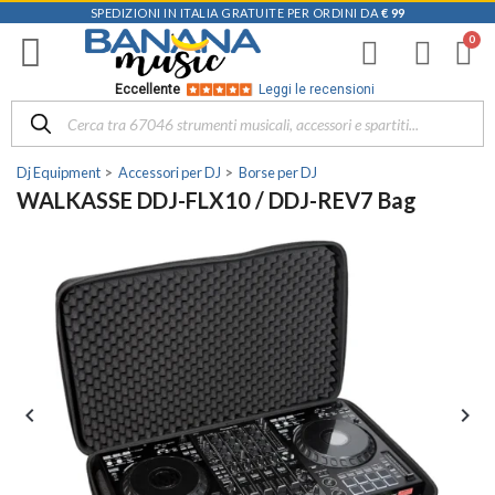
SPEDIZIONI IN ITALIA GRATUITE PER ORDINI DA
€ 99
Eccellente
Leggi le recensioni
Dj Equipment
Accessori per DJ
Borse per DJ
WALKASSE DDJ-FLX10 / DDJ-REV7 Bag

