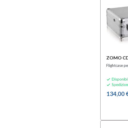
ZOMO CDJ
Flightcase p
Disponibi

Spedizion

134,00 