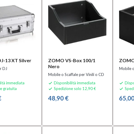
-13 XT Silver
ZOMO VS-Box 100/1
ZOMO 
Nero
er DJ
Mobile o
Mobile o Scaffale per Vinili o CD
lità immediata
Disponibilità immediata
Dispo


e gratuita
Spedizione solo 12,90 €
Spedi


€
48,90 €
65,00