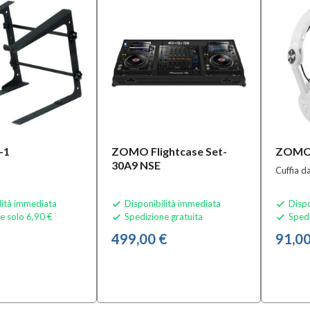
-1
ZOMO Flightcase Set-
ZOMO 
30A9 NSE
Cuffia d
lità immediata
Disponibilità immediata
Dispo


e solo 6,90 €
Spedizione gratuita
Spedi


499,00 €
91,00