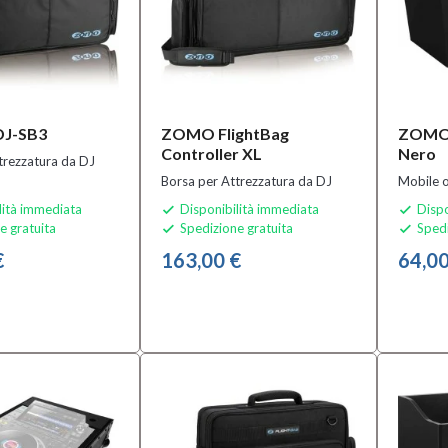
J-SB3
ZOMO FlightBag
ZOMO 
Controller XL
Nero
trezzatura da DJ
Borsa per Attrezzatura da DJ
Mobile o
lità immediata
Disponibilità immediata
Dispo


e gratuita
Spedizione gratuita
Spedi


€
163,00 €
64,00