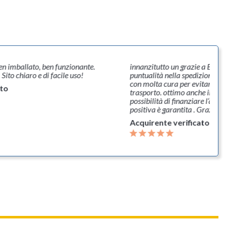
ben imballato, ben funzionante.
innanzitutto un grazie a Banan
 Sito chiaro e di facile uso!
puntualità nella spedizione. p
con molta cura per evitare da
ato
trasporto. ottimo anche il serv
possibilità di finanziare l‘acq
positiva è garantita . Grazie
Acquirente verificato