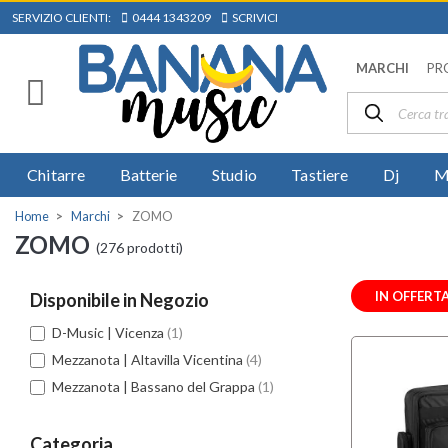
SERVIZIO CLIENTI:
0444 1343209
SCRIVICI
MARCHI
PR
Chitarre
Batterie
Studio
Tastiere
Dj
M
Home
Marchi
ZOMO
ZOMO
(276 prodotti)
IN OFFERT
Disponibile in Negozio
D-Music | Vicenza
(1)
Mezzanota | Altavilla Vicentina
(4)
Mezzanota | Bassano del Grappa
(1)
Categoria