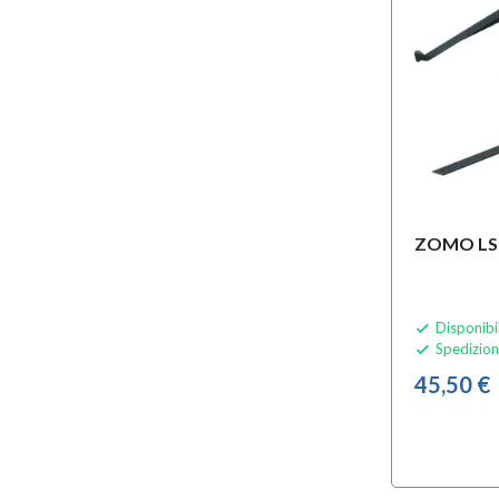
ZOMO LS
Disponibi

Spedizion

45,50 €