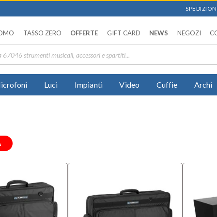
SPEDIZIONI
OMO
TASSO ZERO
OFFERTE
GIFT CARD
NEWS
NEGOZI
C
icrofoni
Luci
Impianti
Video
Cuffie
Archi
A