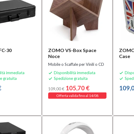
C-30
ZOMO VS-Box Space
ZOMO 
Noce
Case
Mobile o Scaffale per Vinili o CD
lità immediata
Disponibilità immediata
Dispo


e gratuita
Spedizione gratuita
Spedi


€
105,70 €
109,0
109,00 €
Offerta valida fino al 14/08