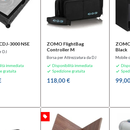
DJ-3000 NSE
ZOMO FlightBag
ZOMO 
Controller M
Black
er DJ
Borsa per Attrezzatura da DJ
Mobile o
lità immediata
Disponibilità immediata
Dispo


e gratuita
Spedizione gratuita
Spedi


€
118,00 €
99,00
local_offer
OFFERTA