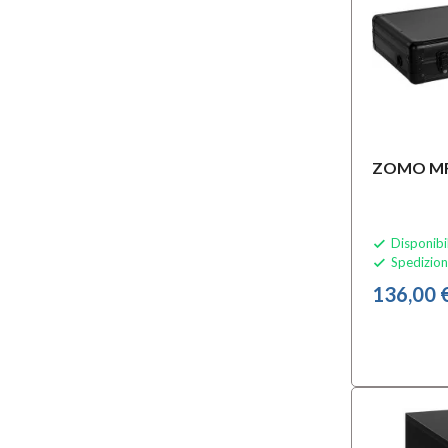
ZOMO MF
Disponibi

Spedizion

136,00 