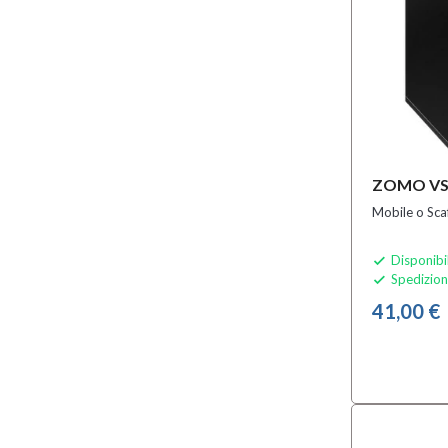
ZOMO VS
Mobile o Scaf
Disponibi

Spedizion

41,00 €