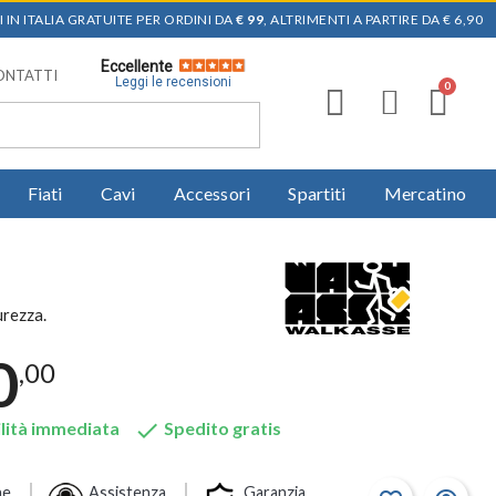
 IN ITALIA GRATUITE PER ORDINI DA
€ 99
, ALTRIMENTI A PARTIRE DA € 6,90
Eccellente
ONTATTI
Leggi le recensioni
Fiati
Cavi
Accessori
Spartiti
Mercatino
urezza.
0
,00

lità immediata
Spedito gratis
ne
Assistenza
Garanzia