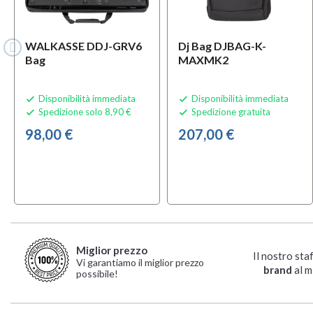
WALKASSE DDJ-GRV6
Dj Bag DJBAG-K-
Bag
MAXMK2
Disponibilità immediata
Disponibilità immediata


Spedizione solo 8,90 €
Spedizione gratuita


98,00 €
207,00 €
Miglior prezzo
Il nostro sta
Vi garantiamo il miglior prezzo
brand
al m
possibile!