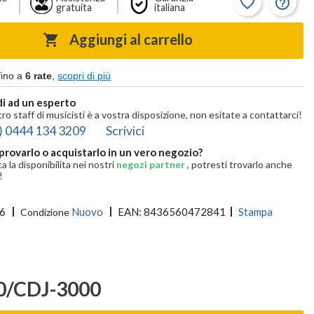
favorite_border
help_outline
gratuita
italiana
Aggiungi al carrello

fino a
6 rate
,
scopri di più
i ad un esperto
tro staff di musicisti è a vostra disposizione, non esitate a contattarci!
) 0444 134 3209
Scrivici
provarlo o acquistarlo in un vero negozio?
ca la disponibilita nei nostri
negozi partner
, potresti trovarlo anche
!
6
Nuovo
EAN:
8436560472841
Stampa
Condizione
0/CDJ-3000