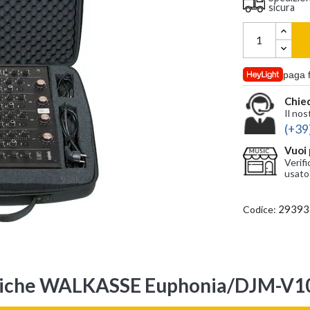
sicura
paga 
Chied
Il nos
(+39
Vuoi 
Verifi
usato
29393
Codice:
stiche WALKASSE Euphonia/DJM-V1