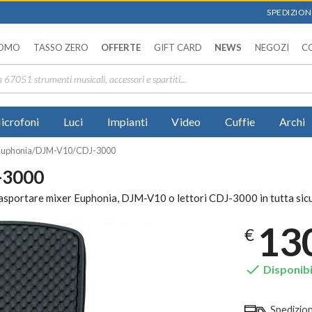
SPEDIZIONI
OMO
TASSO ZERO
OFFERTE
GIFT CARD
NEWS
NEGOZI
C
icrofoni
Luci
Impianti
Video
Cuffie
Archi
uphonia/DJM-V10/CDJ-3000
-3000
asportare mixer Euphonia, DJM-V10 o lettori CDJ-3000 in tutta sic
13
€

Disponibi
Spedizio