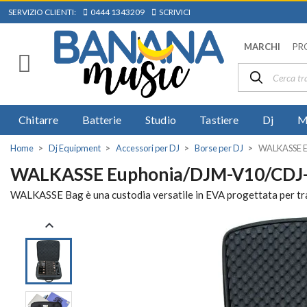
SERVIZIO CLIENTI:
0444 1343209
SCRIVICI
MARCHI
PR
Chitarre
Batterie
Studio
Tastiere
Dj
M
Home
Dj Equipment
Accessori per DJ
Borse per DJ
WALKASSE E
WALKASSE Euphonia/DJM-V10/CDJ
WALKASSE Bag è una custodia versatile in EVA progettata per tr
