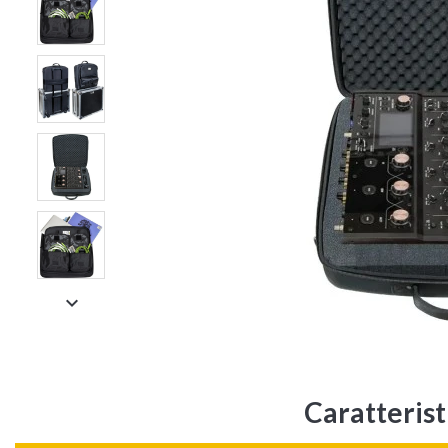

Caratteri