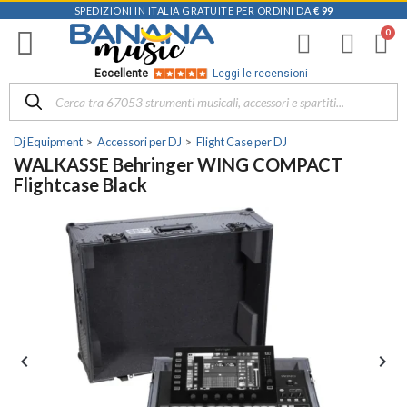
SPEDIZIONI IN ITALIA GRATUITE PER ORDINI DA
€ 99
Eccellente
Leggi le recensioni
Dj Equipment
Accessori per DJ
Flight Case per DJ
WALKASSE Behringer WING COMPACT
Flightcase Black

