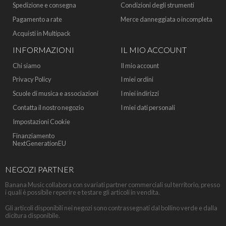
Spedizione e consegna
Condizioni degli strumenti
Pagamento a rate
Merce danneggiata o incompleta
Acquisti in Multipack
INFORMAZIONI
IL MIO ACCOUNT
Chi siamo
Il mio account
Privacy Policy
I miei ordini
Scuole di musica e associazioni
I miei indirizzi
Contatta il nostro negozio
I miei dati personali
Impostazioni Cookie
Finanziamento
NextGenerationEU
NEGOZI PARTNER
Banana Music collabora con svariati partner commerciali sul territorio, presso
i quali è possibile reperire e testare gli articoli in vendita.
Gli articoli disponibili nei negozi sono contrassegnati dal bollino verde e dalla
dicitura disponibile.