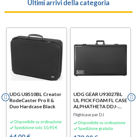
Ultimi arrivi della categoria
UDG U8510BL Creator
UDG GEAR U93027BL
RodeCaster Pro II &
UL PICK FOAM FL CASE
Duo Hardcase Black
ALPHATHETA DDJ-
GRV6
Flightcase per DJ
Disponibile su ordinazione

Disponibile su ordinazione

Spedizione solo 10,90 €

Spedizione gratuita

64,00 €