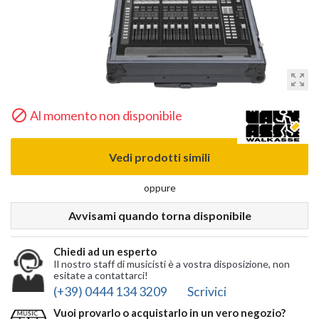
zoom_out_map

Al momento non disponibile
Vedi prodotti simili
oppure
Avvisami quando torna disponibile
Chiedi ad un esperto
Il nostro staff di musicisti è a vostra disposizione, non
esitate a contattarci!
(+39) 0444 134 3209
Scrivici
Vuoi provarlo o acquistarlo in un vero negozio?