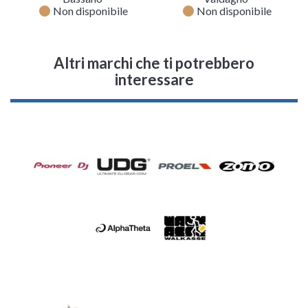
fiber_manual_record
fiber_manual_record
Non disponibile
Non disponibile
Altri marchi che ti potrebbero
interessare