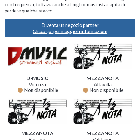
con frequenza, tuttavia anche al miglior musicista capita di
perdere qualche stacco...
Diventa un negozio partner
Clicca qui per maggiori informazioni
D-MUSIC
MEZZANOTA
Vicenza
Altavilla
fiber_manual_record
fiber_manual_record
Non disponibile
Non disponibile
MEZZANOTA
MEZZANOTA
Bassano
Valdagno