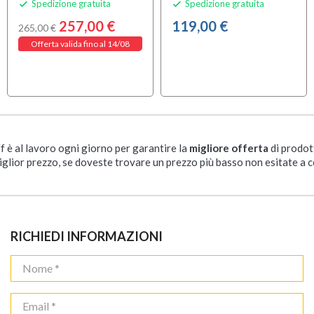
Spedizione gratuita
Spedizione gratuita


257,00 €
119,00 €
265,00 €
Offerta valida fino al 14/08
ff è al lavoro ogni giorno per garantire la
migliore offerta
di prodot
iglior prezzo, se doveste trovare un prezzo più basso non esitate a c
RICHIEDI INFORMAZIONI