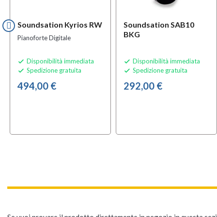
Soundsation Kyrios RW
Soundsation SAB10
BKG
Pianoforte Digitale
Disponibilità immediata
Disponibilità immediata


Spedizione gratuita
Spedizione gratuita


494,00 €
292,00 €
Se vuoi provare il prodotto direttamente in negozio in questa sezio