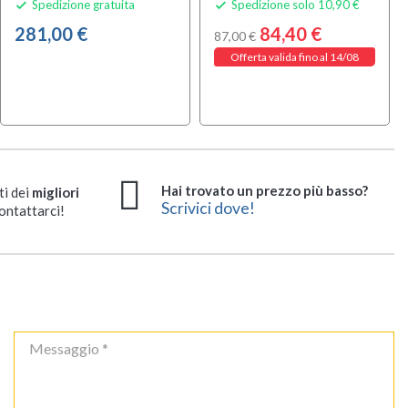
Spedizione gratuita
Spedizione solo 10,90 €


281,00 €
84,40 €
87,00 €
Offerta valida fino al 14/08
Hai trovato un prezzo più basso?
ti dei
migliori
Scrivici dove!
ontattarci!