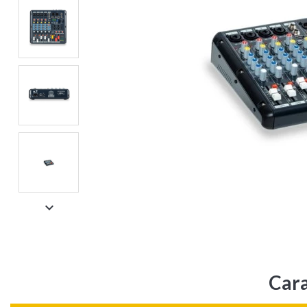

Cara