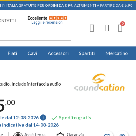
 IN ITALIA GRATUITE PER ORDINI DA
€ 99
, ALTRIMENTI A PARTIRE DA € 6,90
Eccellente
ONTATTI
Leggi le recensioni
Fiati
Cavi
Accessori
Spartiti
Mercatino
udio. Include interfaccia audio
5
,00
info

le dal 12-08-2026
Spedito gratis
indicativa dal 14-08-2026
ne
Assistenza
Garanzia