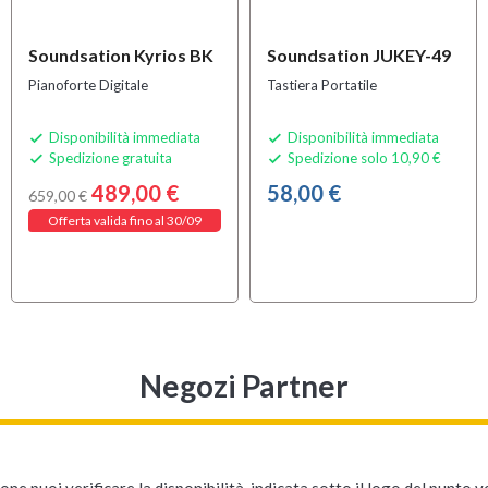
Soundsation Kyrios BK
Soundsation JUKEY-49
Pianoforte Digitale
Tastiera Portatile
Disponibilità immediata
Disponibilità immediata


Spedizione gratuita
Spedizione solo 10,90 €


489,00 €
58,00 €
659,00 €
Offerta valida fino al 30/09
Negozi Partner
ne puoi verificare la disponibilità, indicata sotto il logo del punto 