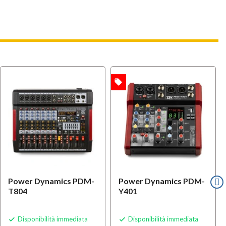
local_offer
OFFERTA
Power Dynamics PDM-
Power Dynamics PDM-
T804
Y401
Disponibilità immediata
Disponibilità immediata

