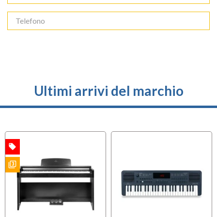
Ultimi arrivi del marchio
local_offer
A
OFFERTA
filter_3
S