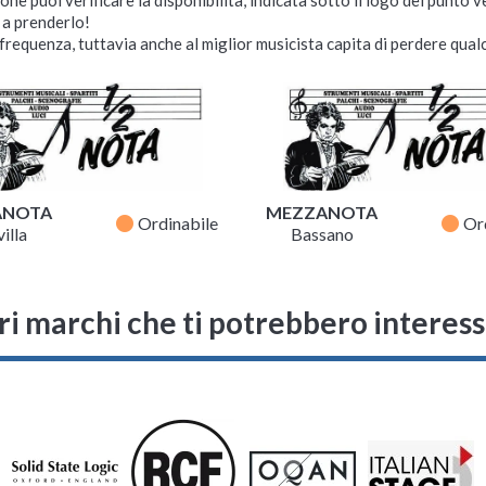
i a prenderlo!
requenza, tuttavia anche al miglior musicista capita di perdere qualc
ANOTA
MEZZANOTA
fiber_manual_record
fiber_manual_record
Ordinabile
Or
illa
Bassano
ri marchi che ti potrebbero interes