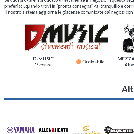
preferisci, quando trovi in “pronta consegna” vai tranquillo e corr
Il nostro sistema aggiorna le giacenze comunicate dai negozi con f
D-MUSIC
MEZZ
fiber_manual_record
Ordinabile
Vicenza
Altav
Alt