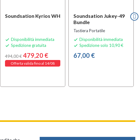
Soundsation Kyrios WH
Soundsation Jukey-49
Bundle
Tastiera Portatile
Disponibilità immediata
Disponibilità immediata


Spedizione gratuita
Spedizione solo 10,90 €


479,20 €
67,00 €
494,00 €
Offerta valida fino al 14/08
vendita che