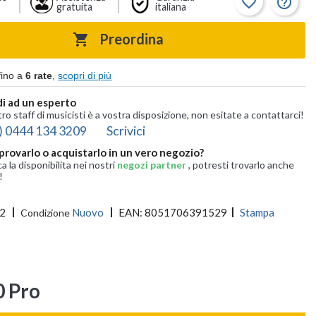
favorite_border
help_outline
gratuita
italiana
Preordina

fino a
6 rate
,
scopri di più
i ad un esperto
tro staff di musicisti è a vostra disposizione, non esitate a contattarci!
) 0444 134 3209
Scrivici
provarlo o acquistarlo in un vero negozio?
ca la disponibilita nei nostri
negozi partner
, potresti trovarlo anche
!
2
Nuovo
EAN:
8051706391529
Stampa
Condizione
0 Pro