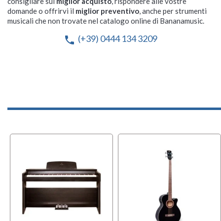
consigliare sul
miglior acquisto
, rispondere alle vostre
domande o offrirvi il
miglior preventivo
, anche per strumenti
musicali che non trovate nel catalogo online di Bananamusic.
(+39) 0444 134 3209
phone
OFFERT
BUNDLE