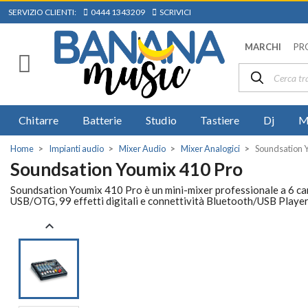
SERVIZIO CLIENTI:
0444 1343209
SCRIVICI
MARCHI
PR
Chitarre
Batterie
Studio
Tastiere
Dj
M
Home
Impianti audio
Mixer Audio
Mixer Analogici
Soundsation 
Soundsation Youmix 410 Pro
Soundsation Youmix 410 Pro è un mini-mixer professionale a 6 cana
USB/OTG, 99 effetti digitali e connettività Bluetooth/USB Player
