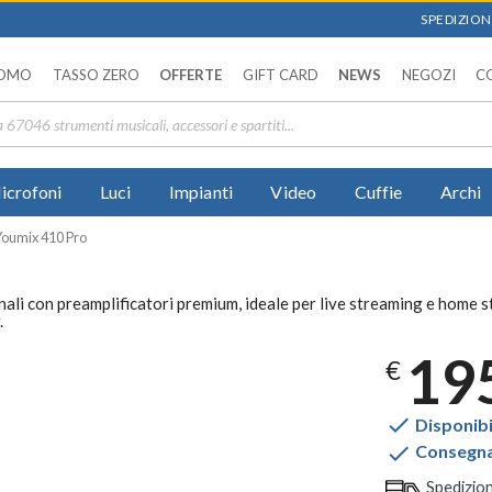
SPEDIZIONI
OMO
TASSO ZERO
OFFERTE
GIFT CARD
NEWS
NEGOZI
C
icrofoni
Luci
Impianti
Video
Cuffie
Archi
Youmix 410 Pro
li con preamplificatori premium, ideale per live streaming e home st
.
19
€

Disponibi

Consegna 
Spedizio