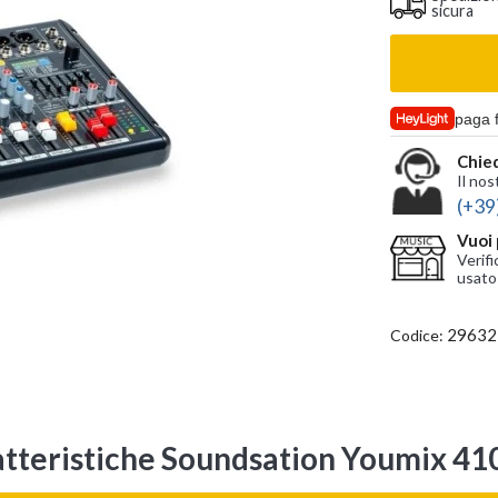
sicura
paga 
Chied
Il nos
(+39
Vuoi 
Verifi
usato
29632
Codice:
tteristiche Soundsation Youmix 41