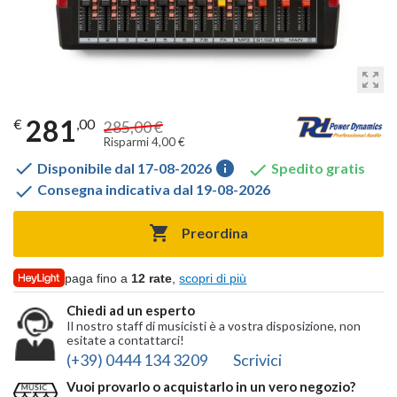
zoom_out_map
281
€
,00
285,00 €
Risparmi 4,00 €

info

Disponibile dal 17-08-2026
Spedito gratis

Consegna indicativa dal 19-08-2026

Preordina
paga fino a
12 rate
,
scopri di più
Chiedi ad un esperto
Il nostro staff di musicisti è a vostra disposizione, non
esitate a contattarci!
(+39) 0444 134 3209
Scrivici
Vuoi provarlo o acquistarlo in un vero negozio?