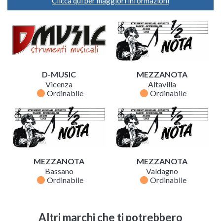
Clicca qui per maggiori informazioni
D-MUSIC
MEZZANOTA
Vicenza
Altavilla
fiber_manual_record
fiber_manual_record
Ordinabile
Ordinabile
MEZZANOTA
MEZZANOTA
Bassano
Valdagno
fiber_manual_record
fiber_manual_record
Ordinabile
Ordinabile
Altri marchi che ti potrebbero