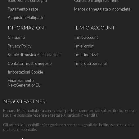
Spedizione e consegna
Condizioni degli strumenti
Pagamento a rate
Merce danneggiata o incompleta
Acquisti in Multipack
INFORMAZIONI
IL MIO ACCOUNT
Chi siamo
Il mio account
Privacy Policy
I miei ordini
Scuole di musica e associazioni
I miei indirizzi
Contatta il nostro negozio
I miei dati personali
Impostazioni Cookie
Finanziamento
NextGenerationEU
NEGOZI PARTNER
Banana Music collabora con svariati partner commerciali sul territorio, presso
i quali è possibile reperire e testare gli articoli in vendita.
Gli articoli disponibili nei negozi sono contrassegnati dal bollino verde e dalla
dicitura disponibile.