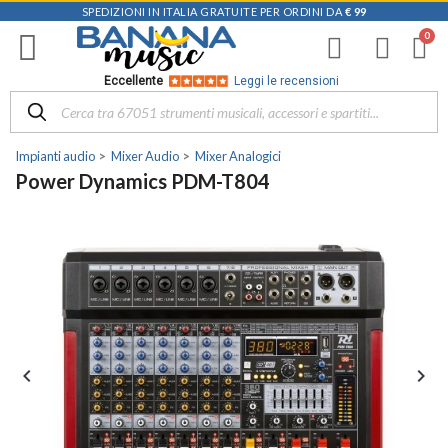
SPEDIZIONI IN ITALIA GRATUITE PER ORDINI DA
€ 99
Eccellente
Leggi le recensioni
Impianti audio
Mixer Audio
Mixer Analogici
Power Dynamics PDM-T804

